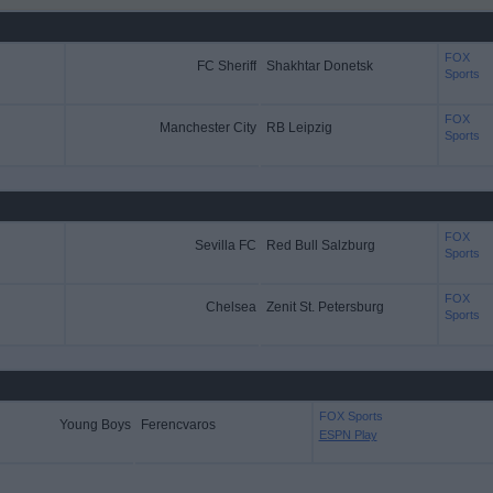
FOX
FC Sheriff
Shakhtar Donetsk
Sports
FOX
Manchester City
RB Leipzig
Sports
FOX
Sevilla FC
Red Bull Salzburg
Sports
FOX
Chelsea
Zenit St. Petersburg
Sports
FOX Sports
Young Boys
Ferencvaros
ESPN Play