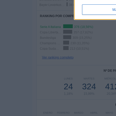
Bayer Leverkusen
38 (1,88%)
M
RANKING POR COMPETICIONES
Serie A Italiana
376 (18,56%)
Copa Libertadores
357 (17,62%)
Bundesliga
309 (15,25%)
Champions League
230 (11,35%)
Copa Sudamericana
213 (10,51%)
Ver ranking completo
Nº DE 
LUNES
MARTES
MIÉRCO
24
324
41
1,18%
15,99%
20,34
ENERO
FEBRERO
MARZO
ABRIL
MAYO