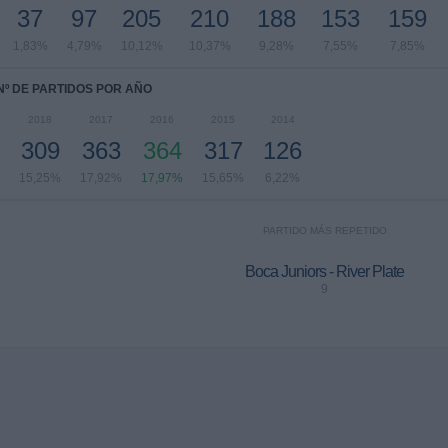
37
97
205
210
188
153
159
1,83%
4,79%
10,12%
10,37%
9,28%
7,55%
7,85%
Nº DE PARTIDOS POR AÑO
2018
2017
2016
2015
2014
309
363
364
317
126
15,25%
17,92%
17,97%
15,65%
6,22%
PARTIDO MÁS REPETIDO
Boca Juniors - River Plate
9