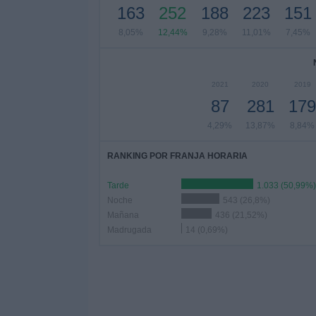
163
252
188
223
151
8,05%
12,44%
9,28%
11,01%
7,45%
2021
2020
2019
87
281
179
4,29%
13,87%
8,84%
RANKING POR FRANJA HORARIA
Tarde
1.033 (50,99%)
Noche
543 (26,8%)
Mañana
436 (21,52%)
Madrugada
14 (0,69%)