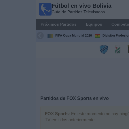
Fútbol en vivo Bolivia
Fútbol
Guía de Partidos Televisados
en vivo
Bolivia
Próximos Partidos
Equipos
Competi
Guía de
Partidos
FIFA Copa Mundial 2026
División Profesio
Televisados
Próximos
Partidos
Equipos
Competiciones
Partidos de
FOX Sports
en vivo
Canales
FOX Sports:
En este momento no hay ningún p
TV emitidos anteriormente.
Otros
Deportes