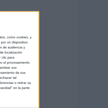
ivo, como cookies, y
por un dispositivo
ón de audiencia y
de localización
 clic para
bo el procesamiento
cambiar sus
esamiento de sus
echazar tal
erencias o retirar su
vacidad" en la parte