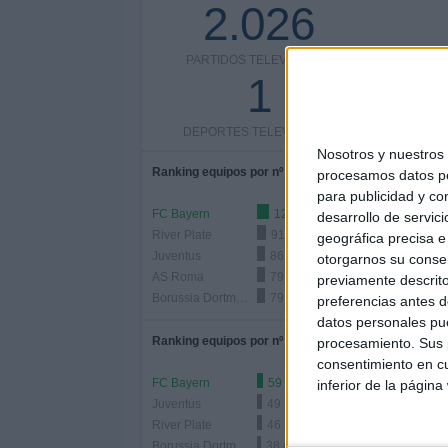
2.026
PARTIDOS TELEVISADOS
COMPETI
1
DEPORTES TELEVISADOS
Nosotros y nuestro
Ranking equipos por nº de partidos
procesamos datos per
para publicidad y co
FC Bayern
120 (5,92%)
desarrollo de servici
River Plate
91 (4,49%)
geográfica precisa e 
Juventus
86 (4,24%)
otorgarnos su conse
AS Roma
79 (3,9%)
previamente descrito
Borussia Dortmund
79 (3,9%)
preferencias antes d
datos personales pue
Ranking equipos por nº de partidos Local
procesamiento. Sus p
consentimiento en cu
FC Bayern
59 (2,91%)
inferior de la página
Juventus
49 (2,42%)
River Plate
46 (2,27%)
Borussia Dortmund
38 (1,88%)