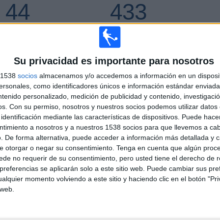
44
433
CIONES TELEVISADAS
EQUIPOS TELEVISADOS
Su privacidad es importante para nosotros
s 1538
socios
almacenamos y/o accedemos a información en un disposit
sonales, como identificadores únicos e información estándar enviada 
ÚLTIMO PARTIDO
ntenido personalizado, medición de publicidad y contenido, investigaci
os.
Con su permiso, nosotros y nuestros socios podemos utilizar datos 
Manchester City - RB Leipzig
identificación mediante las características de dispositivos. Puede hacer
15/9/2021 Champions League
ntimiento a nosotros y a nuestros 1538 socios para que llevemos a ca
. De forma alternativa, puede acceder a información más detallada y 
e otorgar o negar su consentimiento.
Tenga en cuenta que algún proc
de no requerir de su consentimiento, pero usted tiene el derecho de r
Ranking equipos por nº de partidos Visitante
referencias se aplicarán solo a este sitio web. Puede cambiar sus pref
alquier momento volviendo a este sitio y haciendo clic en el botón "Pri
FC Bayern
61 (3,01%)
 web.
River Plate
45 (2,22%)
AS Roma
45 (2,22%)
Borussia Dortmund
41 (2,02%)