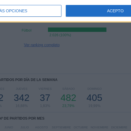
Juventus
37 (1,83%)
ÁS OPCIONES
ACEPTO
RANKING POR DEPORTES
Fútbol
2.026 (100%)
Ver ranking completo
PARTIDOS POR DÍA DE LA SEMANA
LES
JUEVES
VIERNES
SÁBADO
DOMINGO
2
342
37
482
405
%
16,88%
1,83%
23,79%
19,99%
Nº DE PARTIDOS POR MES
JUNIO
JULIO
AGOSTO
SEPTIEMBRE
OCTUBRE
NOVIEMBRE
DICIEMBRE