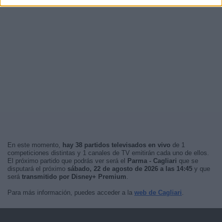
En este momento,
hay 38 partidos televisados en vivo
de 1
competiciones distintas y 1 canales de TV emitirán cada uno de ellos.
El próximo partido que podrás ver será el
Parma - Cagliari
que se
disputará el próximo
sábado, 22 de agosto de 2026 a las 14:45
y que
será
transmitido por Disney+ Premium
.
Para más información, puedes acceder a la
web de Cagliari
.