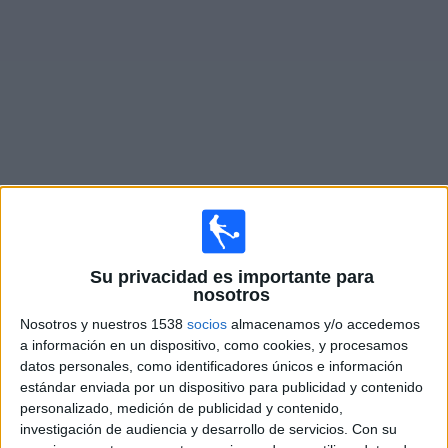
Noticias
Widget
Fixture de
Cagliari
en vivo
Sábado, 22/8/2026
Su privacidad es importante para
14:45
Serie A Italiana
nosotros
Parma
Nosotros y nuestros 1538
socios
almacenamos y/o accedemos
a información en un dispositivo, como cookies, y procesamos
Cagliari
datos personales, como identificadores únicos e información
Disney+ Premium
estándar enviada por un dispositivo para publicidad y contenido
personalizado, medición de publicidad y contenido,
Domingo, 30/8/2026
investigación de audiencia y desarrollo de servicios.
Con su