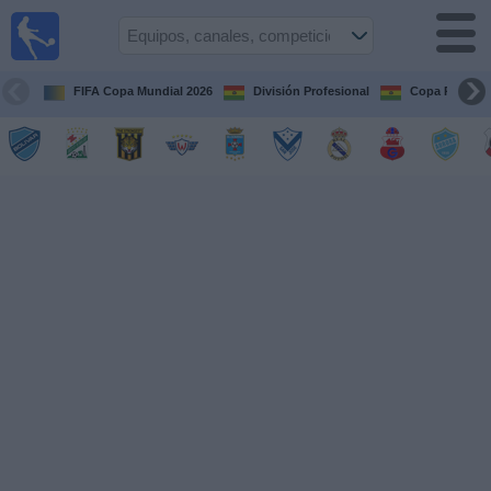
Fútbol
en vivo
Bolivia
FIFA Copa Mundial 2026
División Profesional
Copa Paceña
Guía de
Partidos
Televisados
Próximos
Partidos
Equipos
Competiciones
Canales
Otros
Deportes