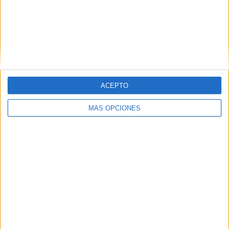
AC Milan
19 (5,41%)
Fiorentina
19 (5,41%)
AS Roma
18 (5,13%)
Ver ranking completo
RANKING POR COMPETICIONES
ACEPTO
Serie A Italiana
327 (93,16%)
Serie B Italiana
16 (4,56%)
MÁS OPCIONES
Coppa Italia
6 (1,71%)
Amistoso
2 (0,57%)
Ver ranking completo
Nº DE PARTIDOS POR DÍA DE LA SEMANA
LUNES
MARTES
MIÉRCOLES
JUEVES
VIERNES
40
7
23
6
24
11,4%
1,99%
6,55%
1,71%
6,84%