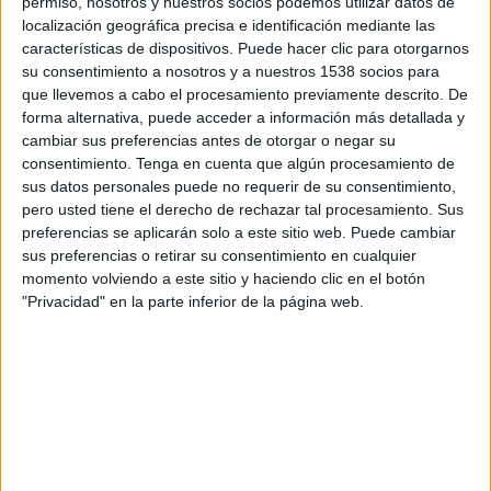
permiso, nosotros y nuestros socios podemos utilizar datos de
14:45
Serie A Italiana
localización geográfica precisa e identificación mediante las
características de dispositivos. Puede hacer clic para otorgarnos
Cagliari
su consentimiento a nosotros y a nuestros 1538 socios para
Inter Milan
que llevemos a cabo el procesamiento previamente descrito. De
Disney+ Premium
forma alternativa, puede acceder a información más detallada y
cambiar sus preferencias antes de otorgar o negar su
consentimiento.
Tenga en cuenta que algún procesamiento de
Lunes, 7/9/2026
sus datos personales puede no requerir de su consentimiento,
12:30
Serie A Italiana
pero usted tiene el derecho de rechazar tal procesamiento. Sus
preferencias se aplicarán solo a este sitio web. Puede cambiar
Cagliari
sus preferencias o retirar su consentimiento en cualquier
momento volviendo a este sitio y haciendo clic en el botón
US Lecce
"Privacidad" en la parte inferior de la página web.
Disney+ Premium
Más días
DATOS ESTADÍSTICOS DEL EQUIPO CAGLIARI EN
TELEVISIÓN EN BOLIVIA