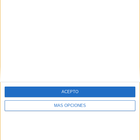
COMPETICIONES
VS Royal Pari
RIVALES
RANKING POR EQUIPOS
Royal Pari
8 (8,99%)
Oriente Petrolero
8 (8,99%)
Bolívar
8 (8,99%)
San José
7 (7,87%)
Jorge Wilstermann
7 (7,87%)
Ver ranking completo
RANKING POR COMPETICIONES
ACEPTO
División Profesional
82 (92,13%)
Copa Simón Bolivar
7 (7,87%)
MÁS OPCIONES
Ver ranking completo
Nº DE PARTIDOS POR DÍA DE LA SEMANA