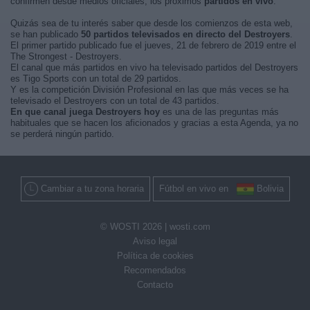
confirmen desde medios oficiales, los próximos
partidos en vivo
.
Quizás sea de tu interés saber que desde los comienzos de esta web,
se han publicado
50 partidos televisados en directo del Destroyers
.
El primer partido publicado fue el jueves, 21 de febrero de 2019 entre el
The Strongest - Destroyers.
El canal que más partidos en vivo ha televisado partidos del Destroyers
es Tigo Sports con un total de 29 partidos.
Y es la competición División Profesional en las que más veces se ha
televisado el Destroyers con un total de 43 partidos.
En que canal juega Destroyers hoy
es una de las preguntas más
habituales que se hacen los aficionados y gracias a esta Agenda, ya no
se perderá ningún partido.
Cambiar a tu zona horaria
Fútbol en vivo en
Bolivia
© WOSTI 2026 |
wosti.com
Aviso legal
Política de cookies
Recomendados
Contacto