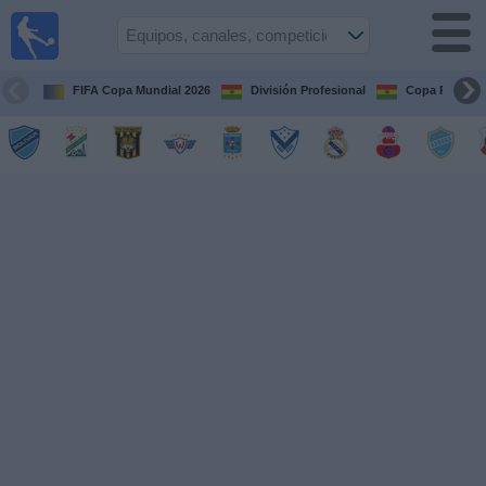
Fútbol
en vivo
Bolivia
FIFA Copa Mundial 2026
División Profesional
Copa Paceña
Guía de
Partidos
Televisados
Próximos
Partidos
Equipos
Competiciones
Canales
Otros
Deportes