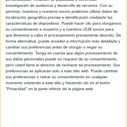
Oruro Royal Club
investigación de audiencia y desarrollo de servicios.
Con su
Tigo Sports
permiso, nosotros y nuestros socios podemos utilizar datos de
localización geográfica precisa e identificación mediante las
características de dispositivos. Puede hacer clic para otorgarnos
Lunes, 21/11/2022
su consentimiento a nosotros y a nuestros 1538 socios para
17:00
Copa Simón Bolivar
que llevemos a cabo el procesamiento previamente descrito. De
Semifinales
forma alternativa, puede acceder a información más detallada y
cambiar sus preferencias antes de otorgar o negar su
Destroyers
consentimiento.
Tenga en cuenta que algún procesamiento de
Vaca Díez
sus datos personales puede no requerir de su consentimiento,
pero usted tiene el derecho de rechazar tal procesamiento. Sus
Tigo Sports 3
preferencias se aplicarán solo a este sitio web. Puede cambiar
sus preferencias o retirar su consentimiento en cualquier
Viernes, 18/11/2022
momento volviendo a este sitio y haciendo clic en el botón
16:15
Copa Simón Bolivar
"Privacidad" en la parte inferior de la página web.
Semifinales
Vaca Díez
Destroyers
Tigo Sports 3