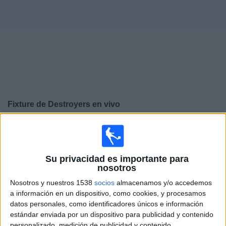
Noticias
Widget
Fixture de
Destroyers
en vivo
×
Destroyers:
En este momento no hay ningún partido
televisado. Puedes consultar el historial de partidos en
TV emitidos anteriormente.
Su privacidad es importante para
nosotros
Sábado, 14/9/2024
Nosotros y nuestros 1538
socios
almacenamos y/o accedemos
a información en un dispositivo, como cookies, y procesamos
15:00
Copa Simón Bolivar
datos personales, como identificadores únicos e información
estándar enviada por un dispositivo para publicidad y contenido
Destroyers
personalizado, medición de publicidad y contenido,