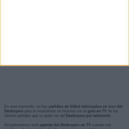
En este momento, no hay
partidos de fútbol televisados en vivo del
Destroyers
pero te mostramos un historial con la
guía en TV
de los
últimos partidos que se pudo ver del
Destroyers por televisión
.
Actualizaremos está
agenda del Destroyers en TV
cuando nos