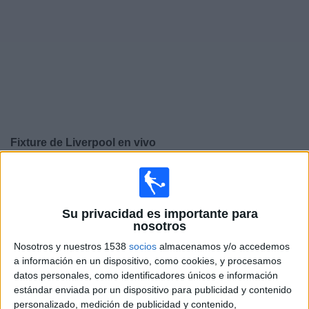
Noticias
Widget
Fixture de
Liverpool
en vivo
Domingo, 9/8/2026
09:30
Amistoso
Su privacidad es importante para
Liverpool
nosotros
AS Monaco
Nosotros y nuestros 1538
socios
almacenamos y/o accedemos
Clarosports.com
Claro Sports YouTube
Pluto TV
a información en un dispositivo, como cookies, y procesamos
datos personales, como identificadores únicos e información
Claro Sports
estándar enviada por un dispositivo para publicidad y contenido
personalizado, medición de publicidad y contenido,