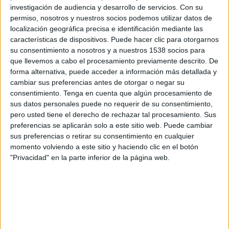
Domingo, 16/8/2026
investigación de audiencia y desarrollo de servicios.
Con su
13:00
Amistoso
permiso, nosotros y nuestros socios podemos utilizar datos de
localización geográfica precisa e identificación mediante las
Liverpool
características de dispositivos. Puede hacer clic para otorgarnos
su consentimiento a nosotros y a nuestros 1538 socios para
Como 1907
que llevemos a cabo el procesamiento previamente descrito. De
Clarosports.com
Claro Sports YouTube
Pluto TV
forma alternativa, puede acceder a información más detallada y
DAZN App Gratis (Ver gratis)
DAZN (Ver en directo)
cambiar sus preferencias antes de otorgar o negar su
Claro Sports
consentimiento.
Tenga en cuenta que algún procesamiento de
sus datos personales puede no requerir de su consentimiento,
pero usted tiene el derecho de rechazar tal procesamiento. Sus
Domingo, 23/8/2026
preferencias se aplicarán solo a este sitio web. Puede cambiar
11:30
Premier League
sus preferencias o retirar su consentimiento en cualquier
momento volviendo a este sitio y haciendo clic en el botón
Newcastle
"Privacidad" en la parte inferior de la página web.
Liverpool
Disney+ Premium
Más días