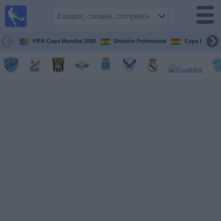
Fútbol
en vivo
Bolivia
FIFA Copa Mundial 2026
División Profesional
Copa Paceña
Guía de
Partidos
Televisados
Próximos
Partidos
Equipos
Competiciones
Canales
Otros
Deportes