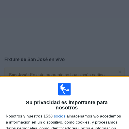
Noticias
Widget
Fixture de
San José
en vivo
×
San José:
En este momento no hay ningún partido
televisado. Puedes consultar el historial de partidos en
TV emitidos anteriormente.
Su privacidad es importante para
Domingo, 27/8/2023
nosotros
15:00
Copa Simón Bolivar
Nosotros y nuestros 1538
socios
almacenamos y/o accedemos
a información en un dispositivo, como cookies, y procesamos
datos personales, como identificadores únicos e información