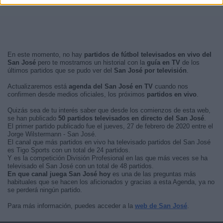
En este momento, no hay
partidos de fútbol televisados en vivo del
San José
pero te mostramos un historial con la
guía en TV
de los
últimos partidos que se pudo ver del
San José por televisión
.
Actualizaremos está
agenda del San José en TV
cuando nos
confirmen desde medios oficiales, los próximos
partidos en vivo
.
Quizás sea de tu interés saber que desde los comienzos de esta web,
se han publicado
50 partidos televisados en directo del San José
.
El primer partido publicado fue el jueves, 27 de febrero de 2020 entre el
Jorge Wilstermann - San José.
El canal que más partidos en vivo ha televisado partidos del San José
es Tigo Sports con un total de 24 partidos.
Y es la competición División Profesional en las que más veces se ha
televisado el San José con un total de 48 partidos.
En que canal juega San José hoy
es una de las preguntas más
habituales que se hacen los aficionados y gracias a esta Agenda, ya no
se perderá ningún partido.
Para más información, puedes acceder a la
web de San José
.