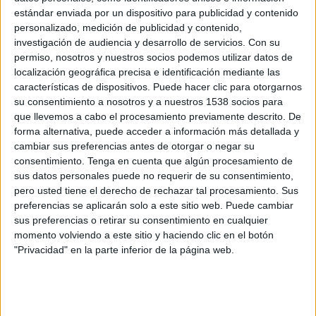
estándar enviada por un dispositivo para publicidad y contenido
San José
personalizado, medición de publicidad y contenido,
investigación de audiencia y desarrollo de servicios.
Con su
CDT Real Oruro
permiso, nosotros y nuestros socios podemos utilizar datos de
Tigo Sports 3
localización geográfica precisa e identificación mediante las
características de dispositivos. Puede hacer clic para otorgarnos
Sábado, 8/7/2023
su consentimiento a nosotros y a nuestros 1538 socios para
que llevemos a cabo el procesamiento previamente descrito. De
15:00
Copa Simón Bolivar
forma alternativa, puede acceder a información más detallada y
cambiar sus preferencias antes de otorgar o negar su
consentimiento.
Tenga en cuenta que algún procesamiento de
sus datos personales puede no requerir de su consentimiento,
San José
pero usted tiene el derecho de rechazar tal procesamiento. Sus
CD Sur-Car
preferencias se aplicarán solo a este sitio web. Puede cambiar
Tigo Sports 3
sus preferencias o retirar su consentimiento en cualquier
momento volviendo a este sitio y haciendo clic en el botón
"Privacidad" en la parte inferior de la página web.
Sábado, 11/12/2021
14:00
División Profesional