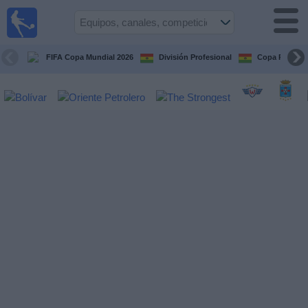
Fútbol
en vivo
Bolivia
FIFA Copa Mundial 2026
División Profesional
Copa Paceña
Guía de
Partidos
Televisados
Próximos
Partidos
Equipos
Competiciones
Canales
Otros
Deportes