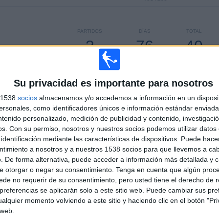
PARTIDOS
DÍAS
TOTAL
3
76
40
CONSECUTIVOS
SIN PARTIDO
CANALES TV
DE PAGO
GRATUÍTO
Su privacidad es importante para nosotros
s 1538
socios
almacenamos y/o accedemos a información en un disposit
sonales, como identificadores únicos e información estándar enviada 
ntenido personalizado, medición de publicidad y contenido, investigaci
TOTAL
MÁXIMO
TOTAL
os.
Con su permiso, nosotros y nuestros socios podemos utilizar datos 
9
31
88
identificación mediante las características de dispositivos. Puede hacer
ntimiento a nosotros y a nuestros 1538 socios para que llevemos a ca
COMPETICIONES
VS Corinthians
RIVALES
. De forma alternativa, puede acceder a información más detallada y 
e otorgar o negar su consentimiento.
Tenga en cuenta que algún proc
RANKING POR COMPETICIONES
de no requerir de su consentimiento, pero usted tiene el derecho de r
referencias se aplicarán solo a este sitio web. Puede cambiar sus pref
Serie A Brasil
282 (53,92%)
alquier momento volviendo a este sitio y haciendo clic en el botón "Pri
Copa Libertadores
105 (20,08%)
 web.
Campeonato Paulista
98 (18,74%)