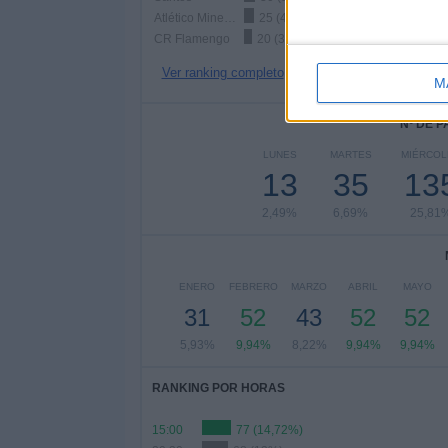
Atlético Mineiro
25 (4,78%)
CR Flamengo
20 (3,82%)
Ver ranking completo
M
Nº DE 
LUNES
MARTES
MIÉRCOL
13
35
13
2,49%
6,69%
25,81
ENERO
FEBRERO
MARZO
ABRIL
MAYO
31
52
43
52
52
5,93%
9,94%
8,22%
9,94%
9,94%
RANKING POR HORAS
15:00
77 (14,72%)