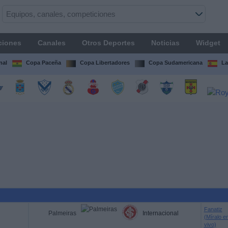
ciones
Canales
Otros Deportes
Noticias
Widget
nal
Copa Paceña
Copa Libertadores
Copa Sudamericana
La
Fanatiz
Palmeiras
Internacional
(Míralo e
vivo)