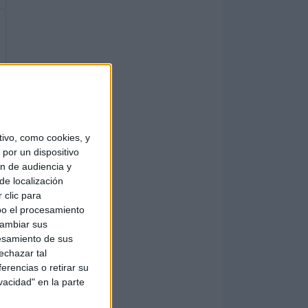
ivo, como cookies, y
por un dispositivo
ón de audiencia y
de localización
 clic para
bo el procesamiento
cambiar sus
esamiento de sus
echazar tal
erencias o retirar su
vacidad" en la parte