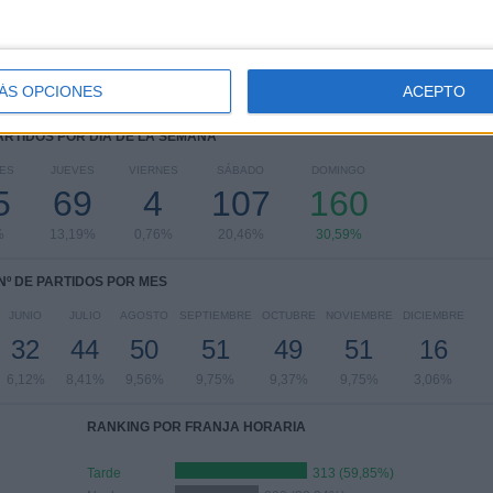
Copa do Brasil
20 (3,82%)
FIFA Copa Mundial de Clubes
9 (1,72%)
Ver ranking completo
ÁS OPCIONES
ACEPTO
PARTIDOS POR DÍA DE LA SEMANA
ES
JUEVES
VIERNES
SÁBADO
DOMINGO
5
69
4
107
160
%
13,19%
0,76%
20,46%
30,59%
Nº DE PARTIDOS POR MES
JUNIO
JULIO
AGOSTO
SEPTIEMBRE
OCTUBRE
NOVIEMBRE
DICIEMBRE
32
44
50
51
49
51
16
6,12%
8,41%
9,56%
9,75%
9,37%
9,75%
3,06%
RANKING POR FRANJA HORARIA
Tarde
313 (59,85%)