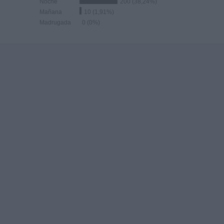
Noche
200 (38,24%)
Mañana
10 (1,91%)
Madrugada
0 (0%)