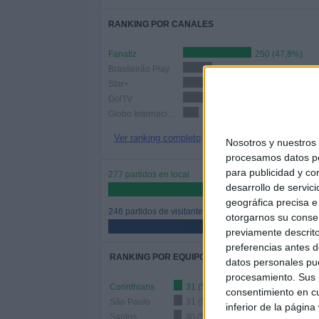
RANKING POR CANALES
Fanatiz
250 (47,8%)
Brasileirão Play
107 (20,46%)
Star+
106 (20,27%)
GolTV
74 (14,15%)
Globo Internacional
58 (11,09%)
Ver ranking completo
Nosotros y nuestro
procesamos datos per
para publicidad y co
277 partidos en local
desarrollo de servici
52,96%
geográfica precisa e 
246 partidos de visitante
otorgarnos su conse
47,04%
previamente descrito
preferencias antes d
RANKING POR EQUIPOS
datos personales pue
procesamiento. Sus p
Corinthians
31 (5,93%)
consentimiento en cu
São Paulo
31 (5,93%)
inferior de la página
Santos
30 (5,74%)