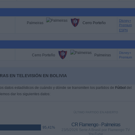
Disney+
Palmeiras
Cerro Porteño
Premium
ESPN
Disney+
Cerro Porteño
Palmeiras
Premium
RAS EN TELEVISIÓN EN BOLIVIA
s datos estadísticos de cuándo y dónde se transmiten los partidos de
Fútbol
del
demos dar los siguientes datos:
ÚLTIMO PARTIDO EN ABIERTO
CR Flamengo - Palmeiras
95,41%
23/5/2026 Serie A Brasil por Flamengo TV
YouTube