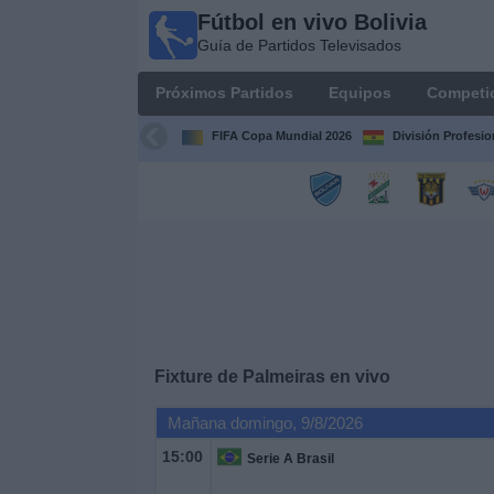
Fútbol en vivo Bolivia
Fútbol
Guía de Partidos Televisados
en vivo
Bolivia
Próximos Partidos
Equipos
Competi
Guía de
Partidos
FIFA Copa Mundial 2026
División Profesio
Televisados
Próximos
Partidos
Equipos
Competiciones
Fixture de
Palmeiras
en vivo
Canales
Mañana domingo, 9/8/2026
15:00
Serie A Brasil
Otros
Deportes