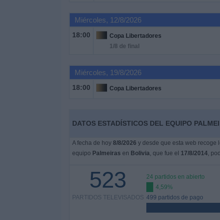
Miércoles, 12/8/2026
Noticias
18:00
Copa Libertadores
1/8 de final
Widget
Miércoles, 19/8/2026
18:00
Copa Libertadores
DATOS ESTADÍSTICOS DEL EQUIPO PALMEI
A fecha de hoy
8/8/2026
y desde que esta web recoge lo
equipo
Palmeiras
en
Bolivia
, que fue el
17/8/2014
, po
523
24 partidos en abierto
4,59%
PARTIDOS TELEVISADOS
499 partidos de pago