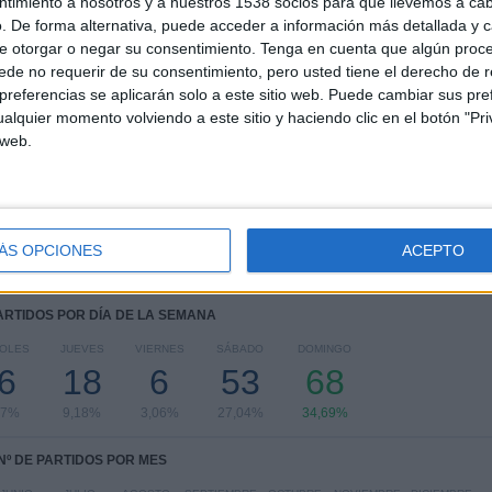
ntimiento a nosotros y a nuestros 1538 socios para que llevemos a ca
. De forma alternativa, puede acceder a información más detallada y 
COMPETICIONES
VS Fortaleza
RIVALES
SC
e otorgar o negar su consentimiento.
Tenga en cuenta que algún proc
de no requerir de su consentimiento, pero usted tiene el derecho de r
RANKING POR COMPETICIONES
referencias se aplicarán solo a este sitio web. Puede cambiar sus pref
alquier momento volviendo a este sitio y haciendo clic en el botón "Pri
Serie A Brasil
139 (70,92%)
 web.
Serie B Brasil
34 (17,35%)
Copa Sudamericana
14 (7,14%)
Copa do Nordeste
6 (3,06%)
Copa do Brasil
3 (1,53%)
ÁS OPCIONES
ACEPTO
Ver ranking completo
PARTIDOS POR DÍA DE LA SEMANA
OLES
JUEVES
VIERNES
SÁBADO
DOMINGO
6
18
6
53
68
37%
9,18%
3,06%
27,04%
34,69%
Nº DE PARTIDOS POR MES