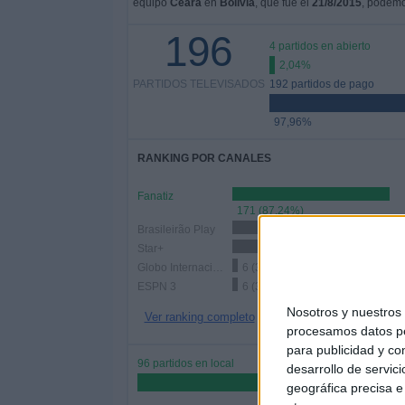
equipo
Ceará
en
Bolivia
, que fue el
21/8/2015
, podemo
196
4 partidos en abierto
2,04%
PARTIDOS TELEVISADOS
192 partidos de pago
97,96%
RANKING POR CANALES
Fanatiz
171 (87,24%)
Brasileirão Play
59 (30,1%)
Star+
53 (27,04%)
Globo Internacional
6 (3,06%)
ESPN 3
6 (3,06%)
Nosotros y nuestro
Ver ranking completo
procesamos datos per
para publicidad y co
96 partidos en local
desarrollo de servici
48,98%
geográfica precisa e 