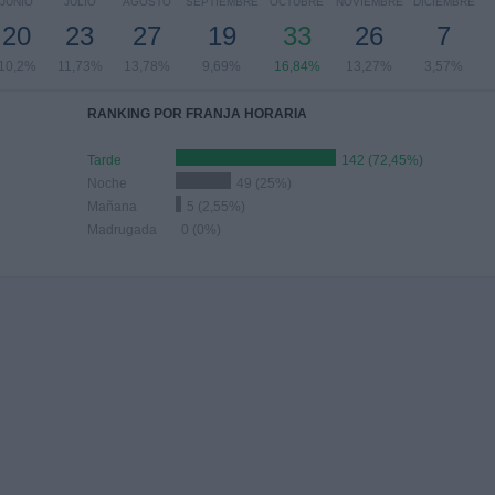
JUNIO
JULIO
AGOSTO
SEPTIEMBRE
OCTUBRE
NOVIEMBRE
DICIEMBRE
20
23
27
19
33
26
7
10,2%
11,73%
13,78%
9,69%
16,84%
13,27%
3,57%
RANKING POR FRANJA HORARIA
Tarde
142 (72,45%)
Noche
49 (25%)
Mañana
5 (2,55%)
Madrugada
0 (0%)