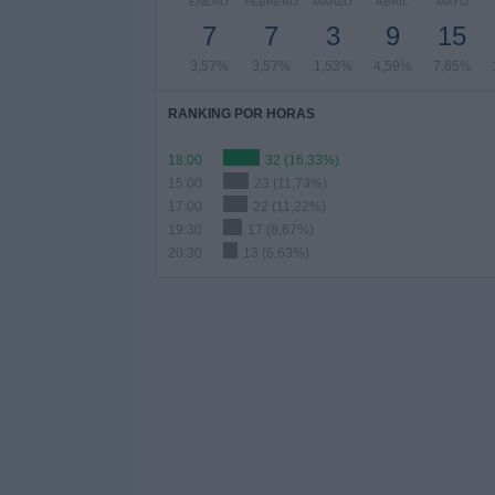
ENERO
FEBRERO
MARZO
ABRIL
MAYO
7
7
3
9
15
3,57%
3,57%
1,53%
4,59%
7,65%
RANKING POR HORAS
18:00
32 (16,33%)
15:00
23 (11,73%)
17:00
22 (11,22%)
19:30
17 (8,67%)
20:30
13 (6,63%)