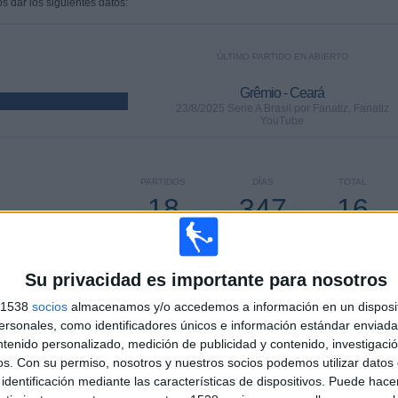
s dar los siguientes datos:
ÚLTIMO PARTIDO EN ABIERTO
Grêmio - Ceará
23/8/2025 Serie A Brasil por Fanatiz, Fanatiz
YouTube
PARTIDOS
DÍAS
TOTAL
18
347
16
CONSECUTIVOS
SIN PARTIDO
CANALES TV
DE PAGO
GRATUÍTO
Su privacidad es importante para nosotros
s 1538
socios
almacenamos y/o accedemos a información en un disposit
sonales, como identificadores únicos e información estándar enviada 
ntenido personalizado, medición de publicidad y contenido, investigaci
os.
Con su permiso, nosotros y nuestros socios podemos utilizar datos 
TOTAL
MÁXIMO
TOTAL
identificación mediante las características de dispositivos. Puede hacer
5
11
49