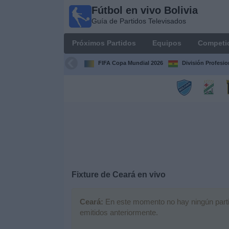
Fútbol en vivo Bolivia
Fútbol
Guía de Partidos Televisados
en vivo
Bolivia
Próximos Partidos
Equipos
Competi
Guía de
Partidos
FIFA Copa Mundial 2026
División Profesio
Televisados
Próximos
Partidos
Equipos
Competiciones
Fixture de
Ceará
en vivo
Canales
Ceará:
En este momento no hay ningún partido
emitidos anteriormente.
Otros
Deportes