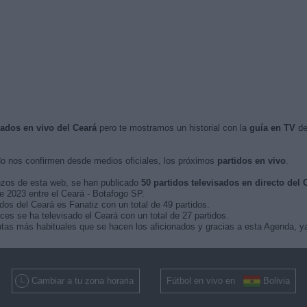
sados en vivo del Ceará
pero te mostramos un historial con la
guía en TV
de
 nos confirmen desde medios oficiales, los próximos
partidos en vivo
.
nzos de esta web, se han publicado
50 partidos televisados en directo del 
de 2023 entre el Ceará - Botafogo SP.
dos del Ceará es Fanatiz con un total de 49 partidos.
ces se ha televisado el Ceará con un total de 27 partidos.
tas más habituales que se hacen los aficionados y gracias a esta Agenda, ya
Cambiar a tu zona horaria
Fútbol en vivo en
Bolivia