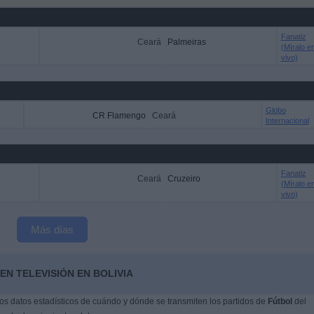
Fanatiz
Ceará
Palmeiras
(Míralo e
vivo)
Globo
CR Flamengo
Ceará
Internacional
Fanatiz
Ceará
Cruzeiro
(Míralo e
vivo)
Más días
EN TELEVISIÓN EN BOLIVIA
s datos estadísticos de cuándo y dónde se transmiten los partidos de
Fútbol
del