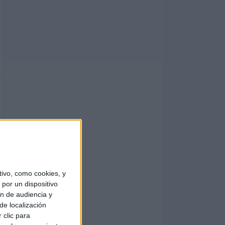
ivo, como cookies, y
por un dispositivo
ón de audiencia y
de localización
 clic para