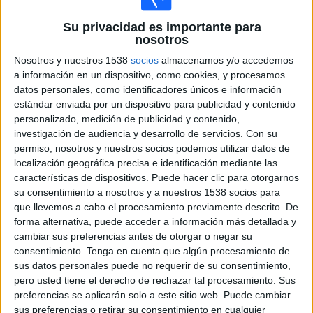
AGF Aarhus
Sabah FK
Su privacidad es importante para
nosotros
OneFootball PPV
Nosotros y nuestros 1538
socios
almacenamos y/o accedemos
Martes, 4/8/2026
a información en un dispositivo, como cookies, y procesamos
datos personales, como identificadores únicos e información
12:00
Champions League
estándar enviada por un dispositivo para publicidad y contenido
3ª Ronda Clasificación
personalizado, medición de publicidad y contenido,
investigación de audiencia y desarrollo de servicios.
Con su
Mjällby AIF
permiso, nosotros y nuestros socios podemos utilizar datos de
Slovan Bratislava
localización geográfica precisa e identificación mediante las
OneFootball PPV
características de dispositivos. Puede hacer clic para otorgarnos
su consentimiento a nosotros y a nuestros 1538 socios para
13:30
Champions League
que llevemos a cabo el procesamiento previamente descrito. De
3ª Ronda Clasificación
forma alternativa, puede acceder a información más detallada y
cambiar sus preferencias antes de otorgar o negar su
Hapoel Beer Sheva
consentimiento.
Tenga en cuenta que algún procesamiento de
Crvena Zvezda
sus datos personales puede no requerir de su consentimiento,
OneFootball PPV
pero usted tiene el derecho de rechazar tal procesamiento. Sus
preferencias se aplicarán solo a este sitio web. Puede cambiar
sus preferencias o retirar su consentimiento en cualquier
Lunes, 3/8/2026