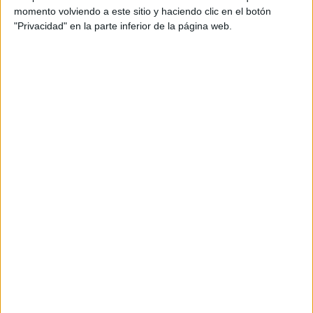
momento volviendo a este sitio y haciendo clic en el botón
06:00
Champions League
"Privacidad" en la parte inferior de la página web.
Sorteo de Play-offs
UEFA TV
Más días
DATOS ESTADÍSTICOS DE CHAMPIONS LEAGUE EN
TELEVISIÓN EN BOLIVIA
A fecha de hoy
7/8/2026
y desde que esta web recoge los datos
estadísticos de cuándo y dónde se televisan los partidos de
Fútbol
de la
competición
Champions League
en
Bolivia
, que fue el
19/8/2014
,
podemos dar los siguientes datos:
1.705
PARTIDOS TELEVISADOS