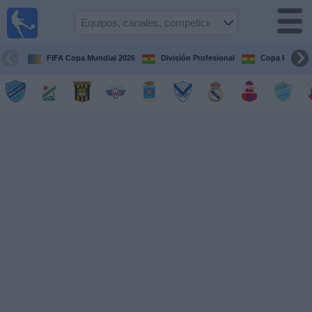
Fútbol
en vivo
Bolivia
FIFA Copa Mundial 2026
División Profesional
Copa Paceña
Guía de
Partidos
Televisados
Próximos
Partidos
Equipos
Competiciones
Canales
Otros
Deportes