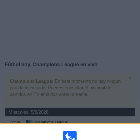
Noticias
Widget
Fútbol hoy, Champions League en vivo
×
Champions League:
En este momento no hay ningún
partido televisado. Puedes consultar el historial de
partidos en TV emitidos anteriormente.
Miércoles, 5/8/2026
12:30
Champions League
3ª Ronda Clasificación