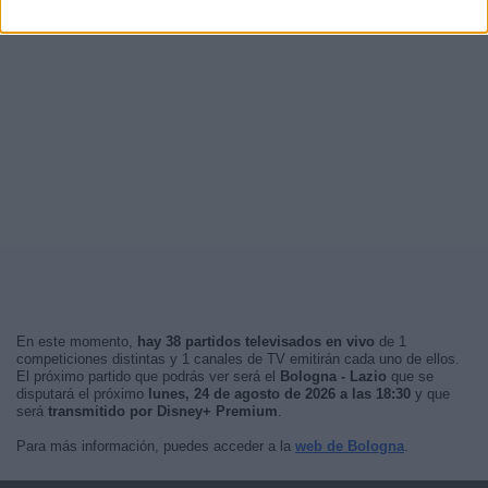
En este momento,
hay 38 partidos televisados en vivo
de 1
competiciones distintas y 1 canales de TV emitirán cada uno de ellos.
El próximo partido que podrás ver será el
Bologna - Lazio
que se
disputará el próximo
lunes, 24 de agosto de 2026 a las 18:30
y que
será
transmitido por Disney+ Premium
.
Para más información, puedes acceder a la
web de Bologna
.