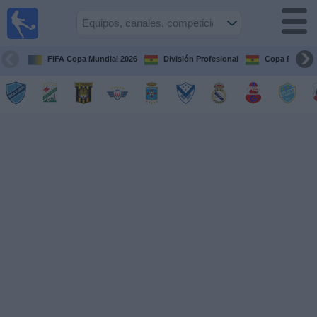
Fútbol
en vivo
Bolivia
FIFA Copa Mundial 2026
División Profesional
Copa Paceña
Guía de
Partidos
Televisados
Próximos
Partidos
Equipos
Competiciones
Canales
Otros
Deportes