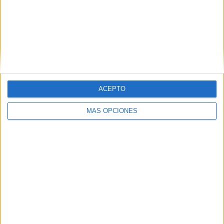
Inter Milan
22 (5,16%)
Lazio
21 (4,93%)
Juventus
20 (4,69%)
Ver ranking completo
RANKING POR COMPETICIONES
ACEPTO
Serie A Italiana
374 (87,79%)
Serie B Italiana
23 (5,4%)
MÁS OPCIONES
Europa League
14 (3,29%)
Champions League
8 (1,88%)
Coppa Italia
5 (1,17%)
Ver ranking completo
Nº DE PARTIDOS POR DÍA DE LA SEMANA
LUNES
MARTES
MIÉRCOLES
JUEVES
VIERNES
35
13
34
23
25