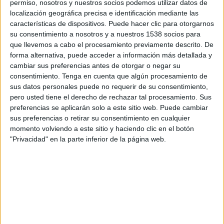
permiso, nosotros y nuestros socios podemos utilizar datos de
14:45
Serie A Italiana
localización geográfica precisa e identificación mediante las
características de dispositivos. Puede hacer clic para otorgarnos
Atalanta
su consentimiento a nosotros y a nuestros 1538 socios para
Bologna
que llevemos a cabo el procesamiento previamente descrito. De
Disney+ Premium
forma alternativa, puede acceder a información más detallada y
cambiar sus preferencias antes de otorgar o negar su
consentimiento.
Tenga en cuenta que algún procesamiento de
Domingo, 6/9/2026
sus datos personales puede no requerir de su consentimiento,
12:00
Serie A Italiana
pero usted tiene el derecho de rechazar tal procesamiento. Sus
preferencias se aplicarán solo a este sitio web. Puede cambiar
Bologna
sus preferencias o retirar su consentimiento en cualquier
Sassuolo
momento volviendo a este sitio y haciendo clic en el botón
"Privacidad" en la parte inferior de la página web.
Disney+ Premium
Más días
DATOS ESTADÍSTICOS DEL EQUIPO BOLOGNA EN
TELEVISIÓN EN BOLIVIA