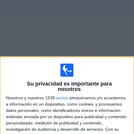
Noticias
Widget
Fixture de
Bologna
en vivo
Lunes, 24/8/2026
Su privacidad es importante para
12:30
Serie A Italiana
nosotros
Bologna
Nosotros y nuestros 1538
socios
almacenamos y/o accedemos
Lazio
a información en un dispositivo, como cookies, y procesamos
datos personales, como identificadores únicos e información
Disney+ Premium
estándar enviada por un dispositivo para publicidad y contenido
personalizado, medición de publicidad y contenido,
Lunes, 31/8/2026
investigación de audiencia y desarrollo de servicios.
Con su