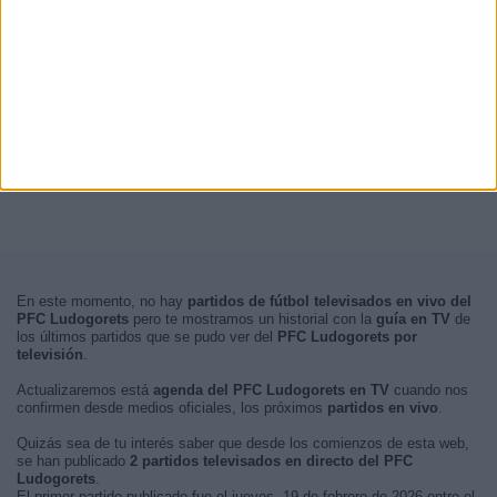
En este momento, no hay
partidos de fútbol televisados en vivo del
PFC Ludogorets
pero te mostramos un historial con la
guía en TV
de
los últimos partidos que se pudo ver del
PFC Ludogorets por
televisión
.
Actualizaremos está
agenda del PFC Ludogorets en TV
cuando nos
confirmen desde medios oficiales, los próximos
partidos en vivo
.
Quizás sea de tu interés saber que desde los comienzos de esta web,
se han publicado
2 partidos televisados en directo del PFC
Ludogorets
.
El primer partido publicado fue el jueves, 19 de febrero de 2026 entre el