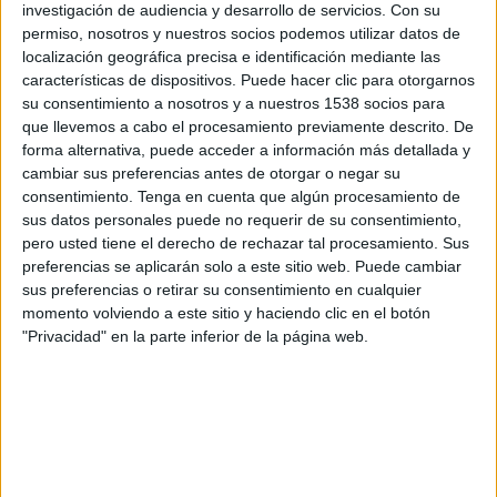
Ferencvaros
investigación de audiencia y desarrollo de servicios.
Con su
PFC Ludogorets
permiso, nosotros y nuestros socios podemos utilizar datos de
localización geográfica precisa e identificación mediante las
Disney+ Premium
ESPN 3
características de dispositivos. Puede hacer clic para otorgarnos
su consentimiento a nosotros y a nuestros 1538 socios para
Jueves, 19/2/2026
que llevemos a cabo el procesamiento previamente descrito. De
forma alternativa, puede acceder a información más detallada y
15:00
Europa League
cambiar sus preferencias antes de otorgar o negar su
Playoffs
consentimiento.
Tenga en cuenta que algún procesamiento de
sus datos personales puede no requerir de su consentimiento,
PFC Ludogorets
pero usted tiene el derecho de rechazar tal procesamiento. Sus
Ferencvaros
preferencias se aplicarán solo a este sitio web. Puede cambiar
Disney+ Premium
ESPN 4
sus preferencias o retirar su consentimiento en cualquier
momento volviendo a este sitio y haciendo clic en el botón
"Privacidad" en la parte inferior de la página web.
DATOS ESTADÍSTICOS DEL EQUIPO PFC LUDOGORETS EN
TELEVISIÓN EN BOLIVIA
A fecha de hoy
8/8/2026
y desde que esta web recoge los datos
estadísticos de cuándo y dónde se transmiten los partidos de
Fútbol
del
equipo
PFC Ludogorets
en
Bolivia
, que fue el
19/8/2014
, podemos dar
los siguientes datos: