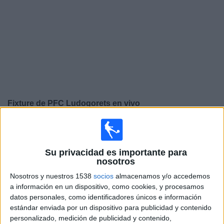
Noticias
Widget
Fixture de
PFC Ludogorets
en vivo
×
PFC Ludogorets:
En este momento no hay ningún
partido televisado. Puedes consultar el historial de
partidos en TV emitidos anteriormente.
Su privacidad es importante para
nosotros
Nosotros y nuestros 1538
socios
almacenamos y/o accedemos
Jueves, 26/2/2026
a información en un dispositivo, como cookies, y procesamos
12:45
Europa League
datos personales, como identificadores únicos e información
Playoffs
estándar enviada por un dispositivo para publicidad y contenido
personalizado, medición de publicidad y contenido,