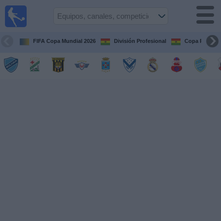
Fútbol
en vivo
Bolivia
FIFA Copa Mundial 2026
División Profesional
Copa Paceña
Guía de
Partidos
Televisados
Próximos
Partidos
Equipos
Competiciones
Canales
Otros
Deportes