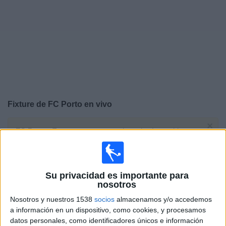
Noticias
Widget
Fixture de
FC Porto
en vivo
×
FC Porto:
En este momento no hay ningún partido
televisado. Puedes consultar el historial de partidos en
TV emitidos anteriormente.
Su privacidad es importante para
Jueves, 16/4/2026
nosotros
15:00
Europa League
Nosotros y nuestros 1538
socios
almacenamos y/o accedemos
1/4 de Final
a información en un dispositivo, como cookies, y procesamos
datos personales, como identificadores únicos e información