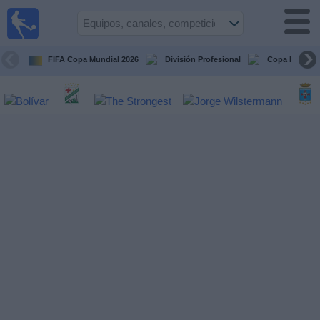
Fútbol
en vivo
Bolivia
FIFA Copa Mundial 2026
División Profesional
Copa Paceña
Guía de
Partidos
Televisados
Próximos
Partidos
Equipos
Competiciones
Canales
Otros
Deportes