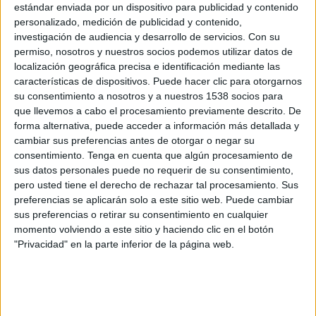
Nottingham Forest
estándar enviada por un dispositivo para publicidad y contenido
FC Porto
personalizado, medición de publicidad y contenido,
investigación de audiencia y desarrollo de servicios.
Con su
Disney+ Premium
ESPN 4
permiso, nosotros y nuestros socios podemos utilizar datos de
localización geográfica precisa e identificación mediante las
Jueves, 9/4/2026
características de dispositivos. Puede hacer clic para otorgarnos
su consentimiento a nosotros y a nuestros 1538 socios para
15:00
Europa League
que llevemos a cabo el procesamiento previamente descrito. De
1/4 de Final
forma alternativa, puede acceder a información más detallada y
cambiar sus preferencias antes de otorgar o negar su
FC Porto
consentimiento.
Tenga en cuenta que algún procesamiento de
Nottingham Forest
sus datos personales puede no requerir de su consentimiento,
Disney+ Premium
ESPN 3
pero usted tiene el derecho de rechazar tal procesamiento. Sus
preferencias se aplicarán solo a este sitio web. Puede cambiar
Jueves, 19/3/2026
sus preferencias o retirar su consentimiento en cualquier
momento volviendo a este sitio y haciendo clic en el botón
15:00
Europa League
"Privacidad" en la parte inferior de la página web.
1/8 de final
FC Porto
Stuttgart
Disney+ Premium
ESPN 4