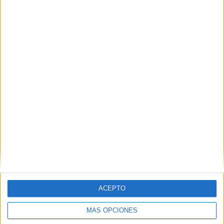
25 partidos de visitante
46,3%
TOTAL
MÁXIMO
TOTAL
2
8
12
COMPETICIONES
VS Chicago
RIVALES
Red Stars
RANKING POR EQUIPOS
Chicago Red Stars
8 (14,81%)
OL Reign
8 (14,81%)
NJ/NY Gotham FC
7 (12,96%)
Portland Thorns
6 (11,11%)
Orlando Pride
5 (9,26%)
Ver ranking completo
RANKING POR COMPETICIONES
ACEPTO
NWSL
48 (88,89%)
MÁS OPCIONES
NWSL Challenge Cup
6 (11,11%)