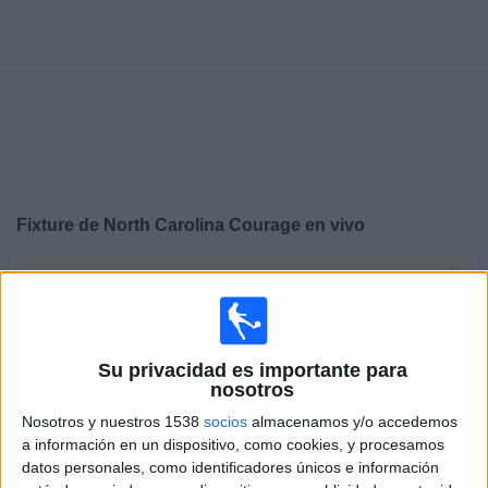
Noticias
Widget
Fixture de
North Carolina Courage
en vivo
×
North Carolina Courage:
En este momento no hay
ningún partido televisado. Puedes consultar el historial
de partidos en TV emitidos anteriormente.
Su privacidad es importante para
nosotros
Domingo, 2/11/2025
Nosotros y nuestros 1538
socios
almacenamos y/o accedemos
17:00
NWSL
a información en un dispositivo, como cookies, y procesamos
datos personales, como identificadores únicos e información
North Carolina Courage