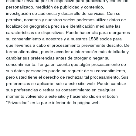
estándar enviada por un dispositivo para publicidad y contenido
NJ/NY Gotham FC
personalizado, medición de publicidad y contenido,
Disney+ Premium
investigación de audiencia y desarrollo de servicios.
Con su
permiso, nosotros y nuestros socios podemos utilizar datos de
localización geográfica precisa e identificación mediante las
Domingo, 25/8/2024
características de dispositivos. Puede hacer clic para otorgarnos
22:00
NWSL
su consentimiento a nosotros y a nuestros 1538 socios para
que llevemos a cabo el procesamiento previamente descrito. De
forma alternativa, puede acceder a información más detallada y
OL Reign
cambiar sus preferencias antes de otorgar o negar su
North Carolina Courage
consentimiento.
Tenga en cuenta que algún procesamiento de
Disney+ Premium
sus datos personales puede no requerir de su consentimiento,
pero usted tiene el derecho de rechazar tal procesamiento. Sus
preferencias se aplicarán solo a este sitio web. Puede cambiar
Domingo, 22/10/2023
sus preferencias o retirar su consentimiento en cualquier
19:00
NWSL
momento volviendo a este sitio y haciendo clic en el botón
Playoffs
"Privacidad" en la parte inferior de la página web.
North Carolina Courage
NJ/NY Gotham FC
DAZN Women's Football YouTube