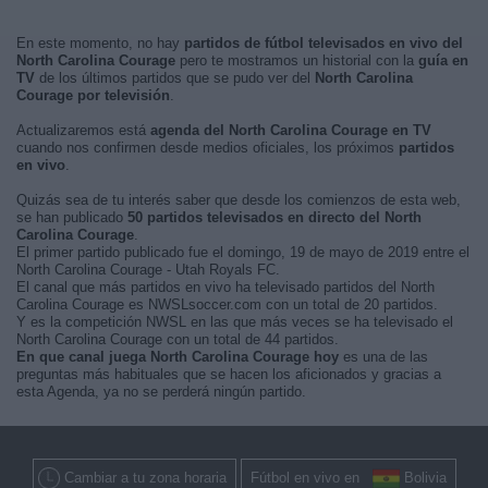
En este momento, no hay
partidos de fútbol televisados en vivo del
North Carolina Courage
pero te mostramos un historial con la
guía en
TV
de los últimos partidos que se pudo ver del
North Carolina
Courage por televisión
.
Actualizaremos está
agenda del North Carolina Courage en TV
cuando nos confirmen desde medios oficiales, los próximos
partidos
en vivo
.
Quizás sea de tu interés saber que desde los comienzos de esta web,
se han publicado
50 partidos televisados en directo del North
Carolina Courage
.
El primer partido publicado fue el domingo, 19 de mayo de 2019 entre el
North Carolina Courage - Utah Royals FC.
El canal que más partidos en vivo ha televisado partidos del North
Carolina Courage es NWSLsoccer.com con un total de 20 partidos.
Y es la competición NWSL en las que más veces se ha televisado el
North Carolina Courage con un total de 44 partidos.
En que canal juega North Carolina Courage hoy
es una de las
preguntas más habituales que se hacen los aficionados y gracias a
esta Agenda, ya no se perderá ningún partido.
Cambiar a tu zona horaria
Fútbol en vivo en
Bolivia