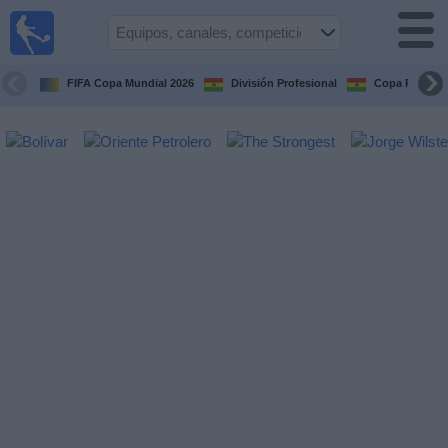
Fútbol
en vivo
Bolivia
FIFA Copa Mundial 2026
División Profesional
Copa Paceña
Guía de
Partidos
Televisados
Próximos
Partidos
Equipos
Competiciones
Canales
Otros
Deportes