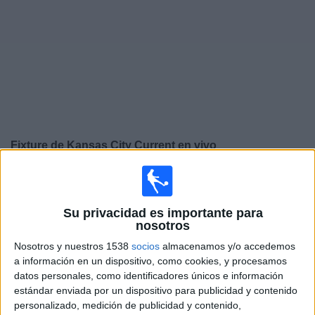
Noticias
Widget
Fixture de
Kansas City Current
en vivo
×
Kansas City Current:
En este momento no hay ningún
partido televisado. Puedes consultar el historial de
partidos en TV emitidos anteriormente.
Su privacidad es importante para
nosotros
Nosotros y nuestros 1538
socios
almacenamos y/o accedemos
Domingo, 10/5/2026
a información en un dispositivo, como cookies, y procesamos
12:25
NWSL
datos personales, como identificadores únicos e información
estándar enviada por un dispositivo para publicidad y contenido
Kansas City Current
personalizado, medición de publicidad y contenido,