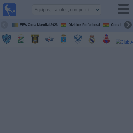
Fútbol
en vivo
Bolivia
FIFA Copa Mundial 2026
División Profesional
Copa Paceña
Guía de
Partidos
Televisados
Próximos
Partidos
Equipos
Competiciones
Canales
Otros
Deportes