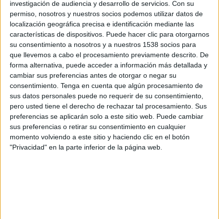
investigación de audiencia y desarrollo de servicios.
Con su
Chicago Red Stars
permiso, nosotros y nuestros socios podemos utilizar datos de
Disney+ Premium
localización geográfica precisa e identificación mediante las
características de dispositivos. Puede hacer clic para otorgarnos
Domingo, 22/3/2026
su consentimiento a nosotros y a nuestros 1538 socios para
que llevemos a cabo el procesamiento previamente descrito. De
13:15
NWSL
forma alternativa, puede acceder a información más detallada y
cambiar sus preferencias antes de otorgar o negar su
Chicago Red Stars
consentimiento.
Tenga en cuenta que algún procesamiento de
Kansas City Current
sus datos personales puede no requerir de su consentimiento,
Disney+ Premium
pero usted tiene el derecho de rechazar tal procesamiento. Sus
preferencias se aplicarán solo a este sitio web. Puede cambiar
sus preferencias o retirar su consentimiento en cualquier
DATOS ESTADÍSTICOS DEL EQUIPO KANSAS CITY
momento volviendo a este sitio y haciendo clic en el botón
CURRENT EN TELEVISIÓN EN BOLIVIA
"Privacidad" en la parte inferior de la página web.
A fecha de hoy
6/8/2026
y desde que esta web recoge los datos
estadísticos de cuándo y dónde se transmiten los partidos de
Fútbol
del
equipo
Kansas City Current
en
Bolivia
, que fue el
2/7/2022
, podemos
dar los siguientes datos: