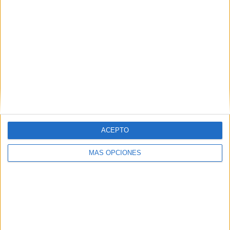
San Diego Wave FC
3 (9,68%)
North Carolina Courage
3 (9,68%)
NJ/NY Gotham FC
3 (9,68%)
Ver ranking completo
RANKING POR COMPETICIONES
NWSL
29 (93,55%)
NWSL Challenge Cup
1 (3,23%)
Amistoso Femenino
1 (3,23%)
Ver ranking completo
ACEPTO
MÁS OPCIONES
Nº DE PARTIDOS POR DÍA DE LA SEMANA
LUNES
MARTES
MIÉRCOLES
JUEVES
VIERNES
-
-
2
-
2
- %
- %
6,45%
- %
6,45%
SÁBADO
DOMINGO