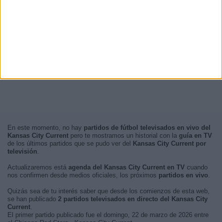
En este momento, no hay
partidos de fútbol televisados en vivo del
Kansas City Current
pero te mostramos un historial con la
guía en TV
de los últimos partidos que se pudo ver del
Kansas City Current por
televisión
.
Actualizaremos está
agenda del Kansas City Current en TV
cuando
nos confirmen desde medios oficiales, los próximos
partidos en vivo
.
Quizás sea de tu interés saber que desde los comienzos de esta web,
se han publicado
2 partidos televisados en directo del Kansas City
Current
.
El primer partido publicado fue el domingo, 22 de marzo de 2026 entre