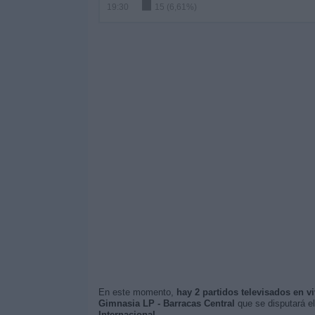
19:30
15 (6,61%)
En este momento,
hay 2 partidos televisados en v
Gimnasia LP - Barracas Central
que se disputará e
Internacional
.