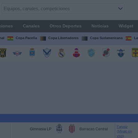
ciones
Canales
Otros Deportes
Noticias
Widget
nal
Copa Paceña
Copa Libertadores
Copa Sudamericana
La
Fanatiz
Gimnasia LP
Barracas Central
(Míralo en
vivo)