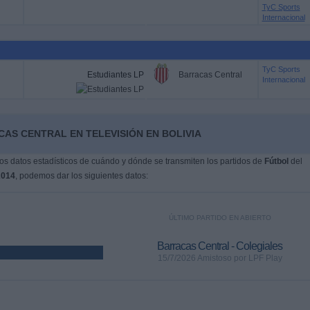
TyC Sports
Internacional
TyC Sports
Estudiantes LP
Barracas Central
Internacional
AS CENTRAL EN TELEVISIÓN EN BOLIVIA
s datos estadísticos de cuándo y dónde se transmiten los partidos de
Fútbol
del
2014
, podemos dar los siguientes datos:
ÚLTIMO PARTIDO EN ABIERTO
Barracas Central - Colegiales
15/7/2026 Amistoso por LPF Play