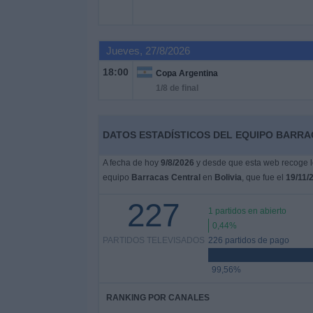
Noticias
Jueves, 27/8/2026
Widget
18:00
Copa Argentina
1/8 de final
DATOS ESTADÍSTICOS DEL EQUIPO BARRAC
A fecha de hoy
9/8/2026
y desde que esta web recoge lo
equipo
Barracas Central
en
Bolivia
, que fue el
19/11/
227
1 partidos en abierto
0,44%
PARTIDOS TELEVISADOS
226 partidos de pago
99,56%
RANKING POR CANALES