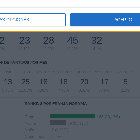
Ver ranking completo
ÁS OPCIONES
ACEPTO
PARTIDOS POR DÍA DE LA SEMANA
COLES
JUEVES
VIERNES
SÁBADO
DOMINGO
2
23
28
45
32
69%
10,13%
12,33%
19,82%
14,1%
Nº DE PARTIDOS POR MES
JUNIO
JULIO
AGOSTO
SEPTIEMBRE
OCTUBRE
NOVIEMBRE
DICIEMBRE
13
25
18
18
20
17
5
5,73%
11,01%
7,93%
7,93%
8,81%
7,49%
2,2%
RANKING POR FRANJA HORARIA
Tarde
166 (73,13%)
Noche
59 (25,99%)
Mañana
2 (0,88%)
Madrugada
0 (0%)