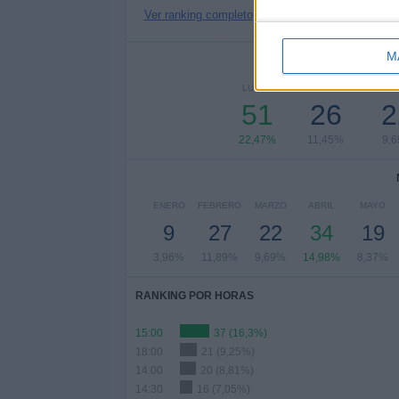
Ver ranking completo
M
Nº DE 
LUNES
MARTES
MIÉR
51
26
2
22,47%
11,45%
9,
ENERO
FEBRERO
MARZO
ABRIL
MAYO
9
27
22
34
19
3,96%
11,89%
9,69%
14,98%
8,37%
RANKING POR HORAS
15:00
37 (16,3%)
18:00
21 (9,25%)
14:00
20 (8,81%)
14:30
16 (7,05%)