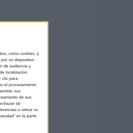
ivo, como cookies, y
por un dispositivo
ón de audiencia y
de localización
 clic para
bo el procesamiento
cambiar sus
esamiento de sus
echazar tal
erencias o retirar su
vacidad" en la parte