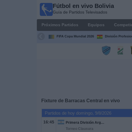
Fútbol en vivo Bolivia
Fútbol
Guía de Partidos Televisados
en vivo
Bolivia
Próximos Partidos
Equipos
Competi
Guía de
Partidos
FIFA Copa Mundial 2026
División Profesio
Televisados
Próximos
Partidos
Equipos
Competiciones
Fixture de
Barracas Central
en vivo
Canales
Partidos de hoy domingo, 9/8/2026
16:45
Primera División Argentina
Otros
Torneo Clausura
Deportes