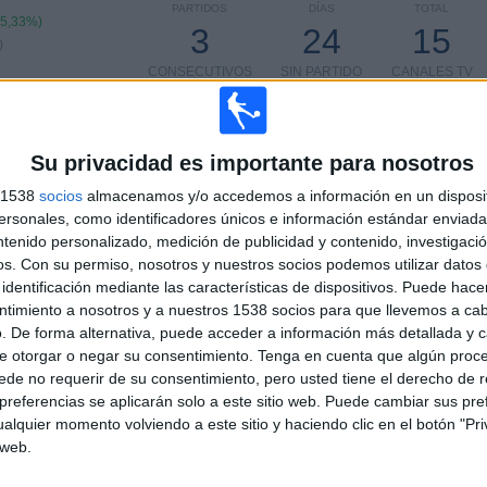
PARTIDOS
DÍAS
TOTAL
75,33%)
3
24
15
)
CONSECUTIVOS
SIN PARTIDO
CANALES TV
DE PAGO
GRATUÍTO
Su privacidad es importante para nosotros
s 1538
socios
almacenamos y/o accedemos a información en un disposit
sonales, como identificadores únicos e información estándar enviada 
TOTAL
MÁXIMO
TOTAL
8
10
57
ntenido personalizado, medición de publicidad y contenido, investigaci
os.
Con su permiso, nosotros y nuestros socios podemos utilizar datos 
COMPETICIONES
VS CA Huracán
RIVALES
identificación mediante las características de dispositivos. Puede hacer
ntimiento a nosotros y a nuestros 1538 socios para que llevemos a ca
. De forma alternativa, puede acceder a información más detallada y 
RANKING POR COMPETICIONES
e otorgar o negar su consentimiento.
Tenga en cuenta que algún proc
de no requerir de su consentimiento, pero usted tiene el derecho de r
Primera División Argentina
134 (59,03%)
referencias se aplicarán solo a este sitio web. Puede cambiar sus pref
Copa de la Liga Argentina
43 (18,94%)
alquier momento volviendo a este sitio y haciendo clic en el botón "Pri
Primera B Argentina
22 (9,69%)
 web.
Copa Argentina
12 (5,29%)
Primera Nacional Argentina
8 (3,52%)