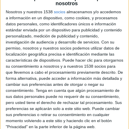
Martes, 18/8/2026
nosotros
Nosotros y nuestros 1538
socios
almacenamos y/o accedemos
16:00
Copa Argentina
a información en un dispositivo, como cookies, y procesamos
1/8 de final
datos personales, como identificadores únicos e información
estándar enviada por un dispositivo para publicidad y contenido
Deportivo Riestra
personalizado, medición de publicidad y contenido,
Gimnasia LP
investigación de audiencia y desarrollo de servicios.
Con su
permiso, nosotros y nuestros socios podemos utilizar datos de
TyC Sports Internacional
localización geográfica precisa e identificación mediante las
20:15
Copa Argentina
características de dispositivos. Puede hacer clic para otorgarnos
1/8 de final
su consentimiento a nosotros y a nuestros 1538 socios para
que llevemos a cabo el procesamiento previamente descrito. De
Banfield
forma alternativa, puede acceder a información más detallada y
cambiar sus preferencias antes de otorgar o negar su
Midland
consentimiento.
Tenga en cuenta que algún procesamiento de
TyC Sports Internacional
sus datos personales puede no requerir de su consentimiento,
pero usted tiene el derecho de rechazar tal procesamiento. Sus
Miércoles, 19/8/2026
preferencias se aplicarán solo a este sitio web. Puede cambiar
sus preferencias o retirar su consentimiento en cualquier
18:15
Copa Argentina
momento volviendo a este sitio y haciendo clic en el botón
1/8 de final
"Privacidad" en la parte inferior de la página web.