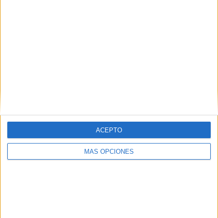
Boca Juniors
40 (6,53%)
Rosario Central
35 (5,71%)
San Lorenzo
30 (4,89%)
CA Huracán
28 (4,57%)
Ver ranking completo
Ranking equipos por nº de partidos en abierto
Ver ranking completo
ACEPTO
Ranking equipos por nº de partidos Local
MÁS OPCIONES
River Plate
28 (4,57%)
Rosario Central
26 (4,24%)
Boca Juniors
25 (4,08%)
Racing Avellaneda
23 (3,75%)
San Lorenzo
22 (3,59%)
Ver ranking completo