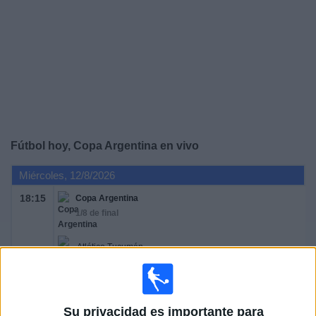
Noticias
Widget
Fútbol hoy, Copa Argentina en vivo
Miércoles, 12/8/2026
18:15
Copa Argentina
1/8 de final
Atlético Tucumán
Independiente
TyC Sports Internacional
Su privacidad es importante para