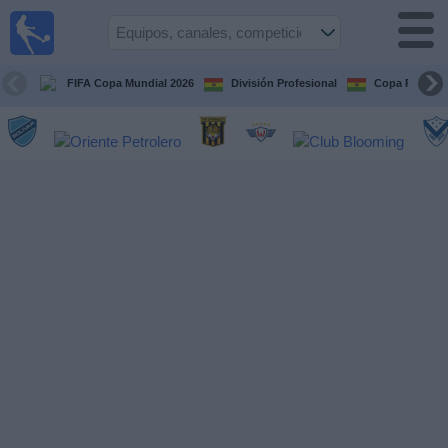
Fútbol
en vivo
Bolivia
FIFA Copa Mundial 2026
División Profesional
Copa Paceña
Guía de
Partidos
Televisados
Próximos
Partidos
Equipos
Competiciones
Canales
Otros
Deportes