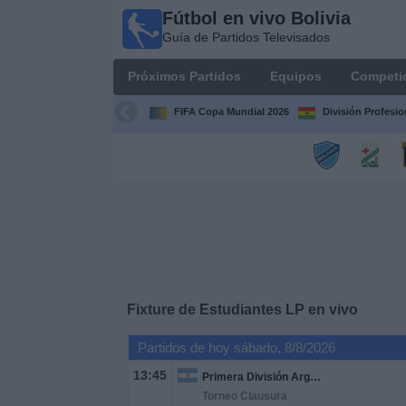
Fútbol en vivo Bolivia
Fútbol
Guía de Partidos Televisados
en vivo
Bolivia
Próximos Partidos
Equipos
Competi
Guía de
Partidos
FIFA Copa Mundial 2026
División Profesio
Televisados
Próximos
Partidos
Equipos
Competiciones
Fixture de
Estudiantes LP
en vivo
Canales
Partidos de hoy sábado, 8/8/2026
13:45
Primera División Argentina
Otros
Torneo Clausura
Deportes