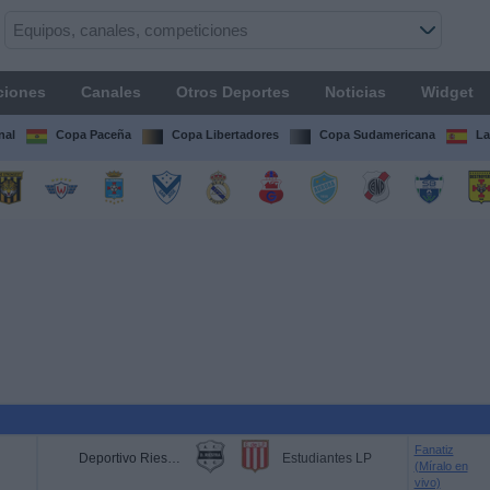
ciones
Canales
Otros Deportes
Noticias
Widget
nal
Copa Paceña
Copa Libertadores
Copa Sudamericana
La
Fanatiz
Deportivo Riestra
Estudiantes LP
(Míralo en
vivo)