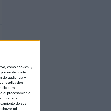
ivo, como cookies, y
por un dispositivo
ón de audiencia y
de localización
 clic para
bo el procesamiento
cambiar sus
esamiento de sus
echazar tal