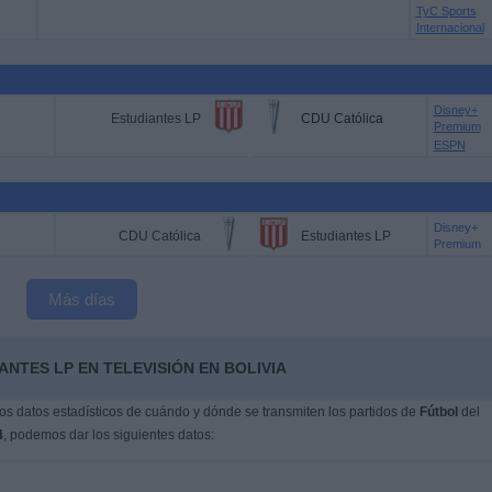
TyC Sports
Internacional
Disney+
Estudiantes LP
CDU Católica
Premium
ESPN
Disney+
CDU Católica
Estudiantes LP
Premium
Más días
NTES LP EN TELEVISIÓN EN BOLIVIA
s datos estadísticos de cuándo y dónde se transmiten los partidos de
Fútbol
del
4
, podemos dar los siguientes datos: