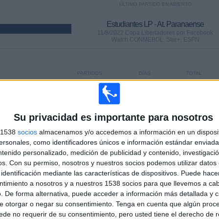
ÚLTIMO PARTIDO EN ABIERTO
Estudiantes LP - At. Paranaense
11/8/2022 Copa Libertadores por Facebook
Watch CONMEBOL, Star+, ESPN
PARTIDOS
DÍAS
TOTAL
205
1457
27
CONSECUTIVOS
SIN PARTIDO
CANALES TV
DE PAGO
GRATUÍTO
Su privacidad es importante para nosotros
s 1538
socios
almacenamos y/o accedemos a información en un disposit
sonales, como identificadores únicos e información estándar enviada 
ntenido personalizado, medición de publicidad y contenido, investigaci
os.
Con su permiso, nosotros y nuestros socios podemos utilizar datos 
TOTAL
MÁXIMO
TOTAL
identificación mediante las características de dispositivos. Puede hacer
17
23
83
ntimiento a nosotros y a nuestros 1538 socios para que llevemos a ca
. De forma alternativa, puede acceder a información más detallada y 
COMPETICIONES
VS Gimnasia
RIVALES
LP
e otorgar o negar su consentimiento.
Tenga en cuenta que algún proc
de no requerir de su consentimiento, pero usted tiene el derecho de r