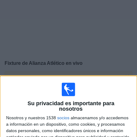
Noticias
Widget
Fixture de
Alianza Atlético
en vivo
×
Alianza Atlético:
En este momento no hay ningún
partido televisado. Puedes consultar el historial de
partidos en TV emitidos anteriormente.
Su privacidad es importante para
nosotros
Jueves, 6/8/2026
Nosotros y nuestros 1538
socios
almacenamos y/o accedemos
16:00
Liga 1 Perú
a información en un dispositivo, como cookies, y procesamos
datos personales, como identificadores únicos e información
Alianza Atlético