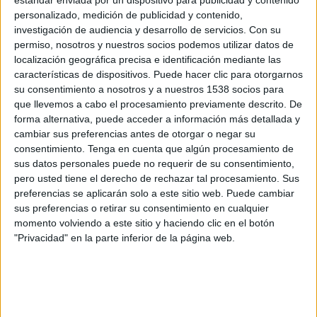
estándar enviada por un dispositivo para publicidad y contenido
Cienciano
personalizado, medición de publicidad y contenido,
Fanatiz (Míralo en vivo)
investigación de audiencia y desarrollo de servicios.
Con su
permiso, nosotros y nuestros socios podemos utilizar datos de
Sábado, 1/8/2026
localización geográfica precisa e identificación mediante las
características de dispositivos. Puede hacer clic para otorgarnos
21:30
Liga 1 Perú
su consentimiento a nosotros y a nuestros 1538 socios para
que llevemos a cabo el procesamiento previamente descrito. De
Alianza Lima
forma alternativa, puede acceder a información más detallada y
Alianza Atlético
cambiar sus preferencias antes de otorgar o negar su
Fanatiz (Míralo en vivo)
consentimiento.
Tenga en cuenta que algún procesamiento de
sus datos personales puede no requerir de su consentimiento,
pero usted tiene el derecho de rechazar tal procesamiento. Sus
Viernes, 24/7/2026
preferencias se aplicarán solo a este sitio web. Puede cambiar
16:00
Liga 1 Perú
sus preferencias o retirar su consentimiento en cualquier
momento volviendo a este sitio y haciendo clic en el botón
Alianza Atlético
"Privacidad" en la parte inferior de la página web.
CD Los Chankas
Fanatiz (Míralo en vivo)
Más días