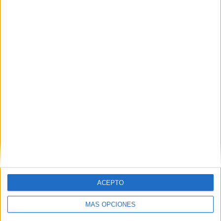
TOTAL
MÁXIMO
TOTAL
4
15
32
COMPETICIONES
VS UTC
RIVALES
Cajamarca
RANKING POR EQUIPOS
UTC Cajamarca
15 (6,76%)
Universitario
15 (6,76%)
Alianza Lima
14 (6,31%)
Cienciano
14 (6,31%)
Melgar
14 (6,31%)
Ver ranking completo
RANKING POR COMPETICIONES
ACEPTO
Liga 1 Perú
209 (94,14%)
Copa Inca
6 (2,7%)
MÁS OPCIONES
Copa Sudamericana
6 (2,7%)
Amistoso
1 (0,45%)