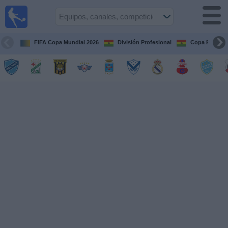
Fútbol
en vivo
Bolivia
FIFA Copa Mundial 2026
División Profesional
Copa Paceña
Guía de
Partidos
Televisados
Próximos
Partidos
Equipos
Competiciones
Canales
Otros
Deportes