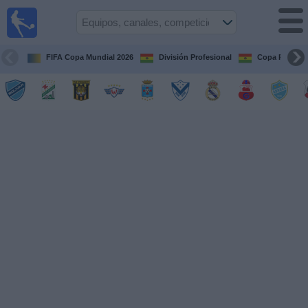
Fútbol
en vivo
Bolivia
FIFA Copa Mundial 2026
División Profesional
Copa Paceña
Guía de
Partidos
Televisados
Próximos
Partidos
Equipos
Competiciones
Canales
Otros
Deportes