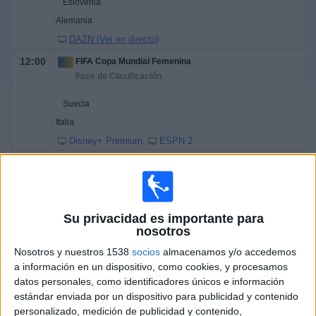
Eslovenia
Alemania
DAZN (Ver en directo)
12:00
FIFA Copa Mundial Femenina
Fase de Clasificación
Suecia
Italia
Disney+ Premium
ESPN 2
12:00
FIFA Copa Mundial Femenina
Fase de Clasificación
Inglaterra
Su privacidad es importante para
Ucrania
nosotros
Disney+ Premium
Nosotros y nuestros 1538
socios
almacenamos y/o accedemos
15:00
FIFA Copa Mundial Femenina
a información en un dispositivo, como cookies, y procesamos
Fase de Clasificación
datos personales, como identificadores únicos e información
estándar enviada por un dispositivo para publicidad y contenido
Francia
personalizado, medición de publicidad y contenido,