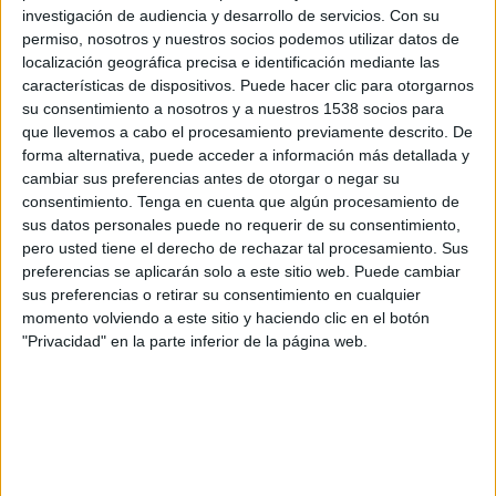
investigación de audiencia y desarrollo de servicios.
Con su
República Irlanda
permiso, nosotros y nuestros socios podemos utilizar datos de
Disney+ Premium
ESPN 2
localización geográfica precisa e identificación mediante las
características de dispositivos. Puede hacer clic para otorgarnos
Viernes, 5/6/2026
su consentimiento a nosotros y a nuestros 1538 socios para
que llevemos a cabo el procesamiento previamente descrito. De
12:00
FIFA Copa Mundial Femenina
forma alternativa, puede acceder a información más detallada y
Fase de Clasificación
cambiar sus preferencias antes de otorgar o negar su
consentimiento.
Tenga en cuenta que algún procesamiento de
Alemania
sus datos personales puede no requerir de su consentimiento,
Noruega
pero usted tiene el derecho de rechazar tal procesamiento. Sus
DAZN (Ver en directo)
Disney+ Premium
preferencias se aplicarán solo a este sitio web. Puede cambiar
sus preferencias o retirar su consentimiento en cualquier
13:00
FIFA Copa Mundial Femenina
momento volviendo a este sitio y haciendo clic en el botón
Fase de Clasificación
"Privacidad" en la parte inferior de la página web.
Liechtenstein
Estonia
FIFA+
DAZN App Gratis (Ver gratis)
DAZN (Ver en directo)
14:15
FIFA Copa Mundial Femenina