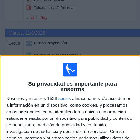
Estudiantes LP Reserva
LPF Play
Martes, 11/8/2026
14:00
Torneo Proyección
Racing Avellaneda Reserva
Atlético Tucumán Reserva
LPF Play
14:00
Torneo Proyección
Su privacidad es importante para
nosotros
CA Colón Reserva
Nosotros y nuestros 1538
socios
almacenamos y/o accedemos
Newell's Old Boys Reserva
a información en un dispositivo, como cookies, y procesamos
datos personales, como identificadores únicos e información
LPF Play
estándar enviada por un dispositivo para publicidad y contenido
14:00
Torneo Proyección
personalizado, medición de publicidad y contenido,
investigación de audiencia y desarrollo de servicios.
Con su
Vélez Sarsfield Reserva
permiso, nosotros y nuestros socios podemos utilizar datos de