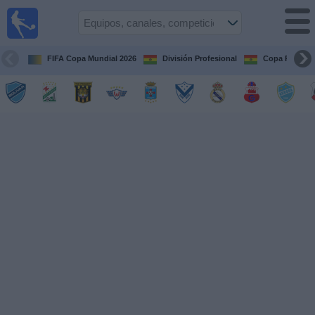
Fútbol
en vivo
Bolivia
FIFA Copa Mundial 2026
División Profesional
Copa Paceña
Guía de
Partidos
Televisados
Próximos
Partidos
Equipos
Competiciones
Canales
Otros
Deportes