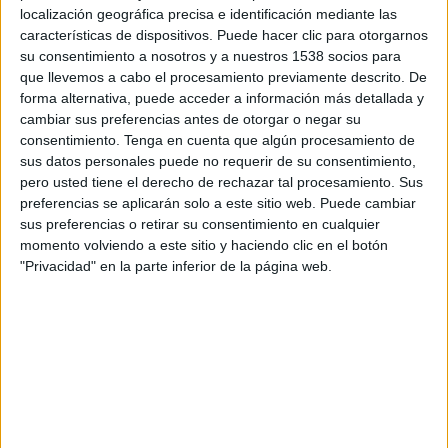
Gimnasia Mendoza Reserva
localización geográfica precisa e identificación mediante las
características de dispositivos. Puede hacer clic para otorgarnos
LPF Play
su consentimiento a nosotros y a nuestros 1538 socios para
14:00
Torneo Proyección
que llevemos a cabo el procesamiento previamente descrito. De
forma alternativa, puede acceder a información más detallada y
Deportivo Riestra Reserva
cambiar sus preferencias antes de otorgar o negar su
CA Huracán Reserva
consentimiento.
Tenga en cuenta que algún procesamiento de
sus datos personales puede no requerir de su consentimiento,
LPF Play
pero usted tiene el derecho de rechazar tal procesamiento. Sus
14:00
Torneo Proyección
preferencias se aplicarán solo a este sitio web. Puede cambiar
sus preferencias o retirar su consentimiento en cualquier
Sarmiento Reserva
momento volviendo a este sitio y haciendo clic en el botón
Unión Santa Fe Reserva
"Privacidad" en la parte inferior de la página web.
LPF Play
18:00
Torneo Proyección
River Plate Reserva