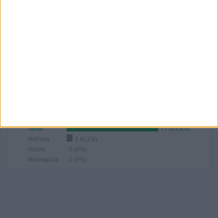
80,49%
19,51%
RANKING POR HORAS
14:00
49 (59,76%)
18:00
5 (6,1%)
12:00
5 (6,1%)
13:00
5 (6,1%)
16:00
4 (4,88%)
RANKING POR FRANJA HORARIA
Tarde
77 (93,9%)
Mañana
5 (6,1%)
Noche
0 (0%)
Madrugada
0 (0%)