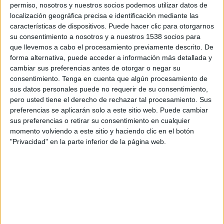
permiso, nosotros y nuestros socios podemos utilizar datos de
16:00
Torneo Proyección
localización geográfica precisa e identificación mediante las
Atlético Tucumán Reserva
características de dispositivos. Puede hacer clic para otorgarnos
su consentimiento a nosotros y a nuestros 1538 socios para
River Plate Reserva
que llevemos a cabo el procesamiento previamente descrito. De
forma alternativa, puede acceder a información más detallada y
cambiar sus preferencias antes de otorgar o negar su
LPF Play
consentimiento.
Tenga en cuenta que algún procesamiento de
sus datos personales puede no requerir de su consentimiento,
pero usted tiene el derecho de rechazar tal procesamiento. Sus
Martes, 25/8/2026
preferencias se aplicarán solo a este sitio web. Puede cambiar
18:00
Torneo Proyección
sus preferencias o retirar su consentimiento en cualquier
momento volviendo a este sitio y haciendo clic en el botón
River Plate Reserva
"Privacidad" en la parte inferior de la página web.
Unión Santa Fe Reserva
LPF Play
Más días
DATOS ESTADÍSTICOS DEL EQUIPO RIVER PLATE