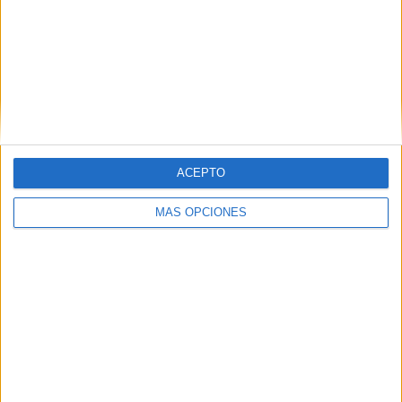
Reserva
RANKING POR EQUIPOS
Boca Juniors Reserva
1 (14,29%)
Talleres Córdoba Reserva
1 (14,29%)
Gimnasia Mendoza Reserva
1 (14,29%)
San Martín SJ Reserva
1 (14,29%)
Lanús Reserva
1 (14,29%)
ACEPTO
Ver ranking completo
MÁS OPCIONES
RANKING POR COMPETICIONES
Torneo Proyección
7 (100%)
Ver ranking completo
Nº DE PARTIDOS POR DÍA DE LA SEMANA
LUNES
MARTES
MIÉRCOLES
JUEVES
VIERNES