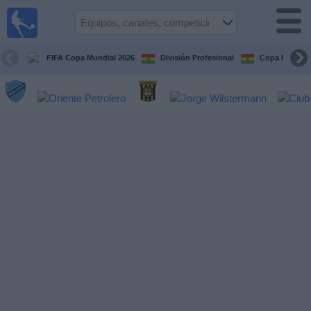
Fútbol
en vivo
Bolivia
FIFA Copa Mundial 2026
División Profesional
Copa Paceña
Guía de
Partidos
Televisados
Próximos
Partidos
Equipos
Competiciones
Canales
Otros
Deportes