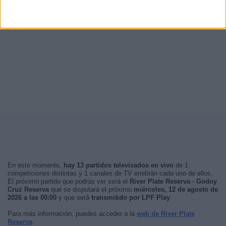
En este momento,
hay 13 partidos televisados en vivo
de 1
competiciones distintas y 1 canales de TV emitirán cada uno de ellos.
El próximo partido que podrás ver será el
River Plate Reserva - Godoy
Cruz Reserva
que se disputará el próximo
miércoles, 12 de agosto de
2026 a las 00:00
y que será
transmitido por LPF Play
.
Para más información, puedes acceder a la
web de River Plate
Reserva
.