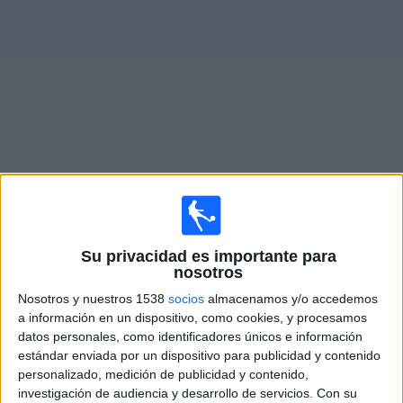
Noticias
Widget
Fixture de
River Plate Reserva
en vivo
Martes, 11/8/2026
18:00
Torneo Proyección
Su privacidad es importante para
nosotros
River Plate Reserva
Nosotros y nuestros 1538
socios
almacenamos y/o accedemos
Godoy Cruz Reserva
a información en un dispositivo, como cookies, y procesamos
datos personales, como identificadores únicos e información
LPF Play
estándar enviada por un dispositivo para publicidad y contenido
personalizado, medición de publicidad y contenido,
Martes, 18/8/2026
investigación de audiencia y desarrollo de servicios.
Con su