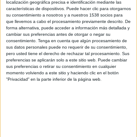
localización geográfica precisa e identificación mediante las
14:00
Torneo Proyección
características de dispositivos. Puede hacer clic para otorgarnos
su consentimiento a nosotros y a nuestros 1538 socios para
Unión Santa Fe Reserva
que llevemos a cabo el procesamiento previamente descrito. De
Racing Avellaneda Reserva
forma alternativa, puede acceder a información más detallada y
LPF Play
cambiar sus preferencias antes de otorgar o negar su
consentimiento.
Tenga en cuenta que algún procesamiento de
sus datos personales puede no requerir de su consentimiento,
Martes, 25/8/2026
pero usted tiene el derecho de rechazar tal procesamiento. Sus
14:00
Torneo Proyección
preferencias se aplicarán solo a este sitio web. Puede cambiar
sus preferencias o retirar su consentimiento en cualquier
Racing Avellaneda Reserva
momento volviendo a este sitio y haciendo clic en el botón
Gimnasia LP Reserva
"Privacidad" en la parte inferior de la página web.
LPF Play
Más días
DATOS ESTADÍSTICOS DEL EQUIPO RACING AVELLANEDA
RESERVA EN TELEVISIÓN EN BOLIVIA