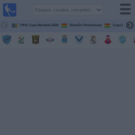
Fútbol
en vivo
Bolivia
FIFA Copa Mundial 2026
División Profesional
Copa Paceña
Guía de
Partidos
Televisados
Próximos
Partidos
Equipos
Competiciones
Canales
Otros
Deportes