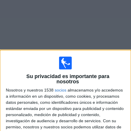
Noticias
Widget
Fixture de
Racing Avellaneda Reserva
en vivo
Martes, 11/8/2026
Su privacidad es importante para
nosotros
14:00
Torneo Proyección
Nosotros y nuestros 1538
socios
almacenamos y/o accedemos
Racing Avellaneda Reserva
a información en un dispositivo, como cookies, y procesamos
Atlético Tucumán Reserva
datos personales, como identificadores únicos e información
estándar enviada por un dispositivo para publicidad y contenido
LPF Play
personalizado, medición de publicidad y contenido,
investigación de audiencia y desarrollo de servicios.
Con su
Martes, 18/8/2026
permiso, nosotros y nuestros socios podemos utilizar datos de