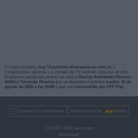
En este momento,
hay 13 partidos televisados en vivo
de 1
competiciones distintas y 1 canales de TV emitirán cada uno de ellos.
El próximo partido que podrás ver será el
Racing Avellaneda Reserva -
Atlético Tucumán Reserva
que se disputará el próximo
martes, 11 de
agosto de 2026 a las 20:00
y que será
transmitido por LPF Play
.
Cambiar a tu zona horaria
Fútbol en vivo en
Bolivia
© WOSTI 2026 |
wosti.com
Aviso legal