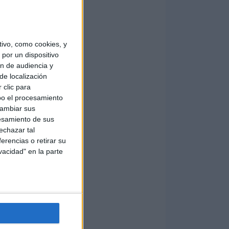
ivo, como cookies, y
por un dispositivo
ón de audiencia y
de localización
 clic para
bo el procesamiento
cambiar sus
esamiento de sus
echazar tal
erencias o retirar su
vacidad" en la parte