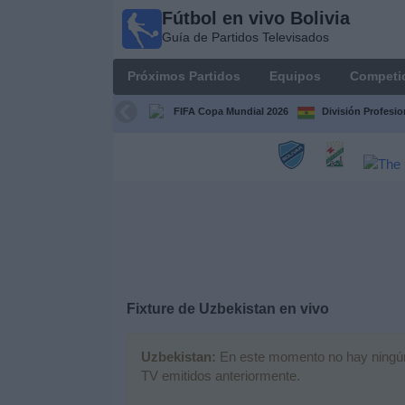
Fútbol en vivo Bolivia
Fútbol
Guía de Partidos Televisados
en vivo
Bolivia
Próximos Partidos
Equipos
Competi
Guía de
Partidos
FIFA Copa Mundial 2026
División Profesio
Televisados
Próximos
Partidos
Equipos
Competiciones
Fixture de
Uzbekistan
en vivo
Canales
Uzbekistan:
En este momento no hay ningún p
TV emitidos anteriormente.
Otros
Deportes