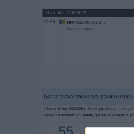
Miércoles, 17/6/2026
22:00
FIFA Copa Mundial 2026
Fase de grupos
DATOS ESTADÍSTICOS DEL EQUIPO UZBEKI
A fecha de hoy
6/8/2026
y desde que esta web recoge lo
equipo
Uzbekistán
en
Bolivia
, que fue el
22/3/2019
, p
55
22 partidos en abierto