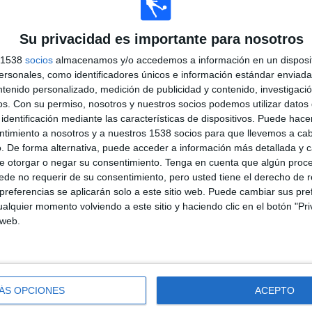
Portugal - Uzbekistán
60%
Su privacidad es importante para nosotros
23/6/2026 FIFA Copa Mundial 2026 por Tigo
Sports, Tigo Sports App, Unitel, Red Uno,
ENTEL TV Smart, Entel Gol (Canal 56)
s 1538
socios
almacenamos y/o accedemos a información en un disposit
sonales, como identificadores únicos e información estándar enviada 
ntenido personalizado, medición de publicidad y contenido, investigaci
os.
Con su permiso, nosotros y nuestros socios podemos utilizar datos 
PARTIDOS
DÍAS
TOTAL
identificación mediante las características de dispositivos. Puede hacer
1
43
19
ntimiento a nosotros y a nuestros 1538 socios para que llevemos a ca
CONSECUTIVOS
SIN PARTIDO
CANALES TV
. De forma alternativa, puede acceder a información más detallada y 
DE PAGO
GRATUÍTO
e otorgar o negar su consentimiento.
Tenga en cuenta que algún proc
de no requerir de su consentimiento, pero usted tiene el derecho de r
referencias se aplicarán solo a este sitio web. Puede cambiar sus pref
alquier momento volviendo a este sitio y haciendo clic en el botón "Pri
 web.
TOTAL
MÁXIMO
TOTAL
15
5
34
COMPETICIONES
VS Corea del
RIVALES
Sur
ÁS OPCIONES
ACEPTO