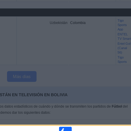
Tigo
Uzbekistán
Colombia
Sports
App
ENTEL
TV Smart
Entel Gol
(Canal
56)
Tigo
Sports
Más días
STÁN EN TELEVISIÓN EN BOLIVIA
s datos estadísticos de cuándo y dónde se transmiten los partidos de
Fútbol
del
odemos dar los siguientes datos:
ÚLTIMO PARTIDO EN ABIERTO