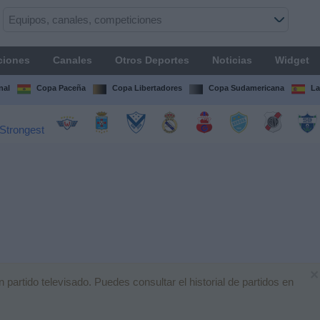
ciones
Canales
Otros Deportes
Noticias
Widget
nal
Copa Paceña
Copa Libertadores
Copa Sudamericana
La
×
artido televisado. Puedes consultar el historial de partidos en