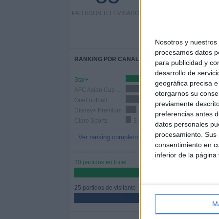
40%
PARTIDOS TELEVISADOS
33 partidos de pago
Nosotros y nuestro
procesamos datos per
RANKING POR CANALES
para publicidad y co
desarrollo de servici
Star+
23 (41,82%)
geográfica precisa e 
AFC Asian Cup YouTube
9 (16,36%)
otorgarnos su conse
OneFootball
9 (16,36%)
previamente descrito
Disney+ Premium
6 (10,91%)
preferencias antes d
Claro Sports
3 (5,45%)
datos personales pue
procesamiento. Sus p
Ver ranking completo
consentimiento en cu
inferior de la página
30 partidos en local
54,55%
25 partidos de visitante
45,45%
M