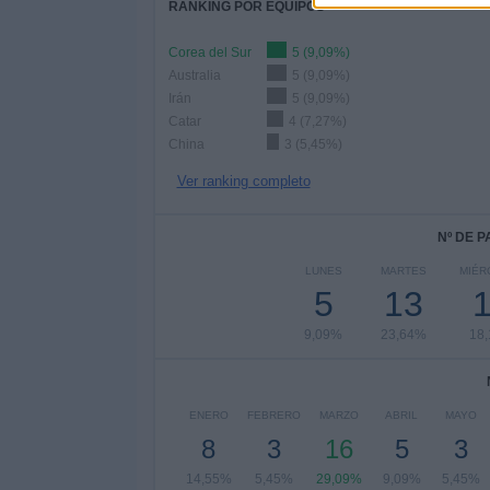
RANKING POR EQUIPOS
Corea del Sur
5 (9,09%)
Australia
5 (9,09%)
Irán
5 (9,09%)
Catar
4 (7,27%)
China
3 (5,45%)
Ver ranking completo
Nº DE 
LUNES
MARTES
MIÉR
5
13
9,09%
23,64%
18
ENERO
FEBRERO
MARZO
ABRIL
MAYO
8
3
16
5
3
14,55%
5,45%
29,09%
9,09%
5,45%