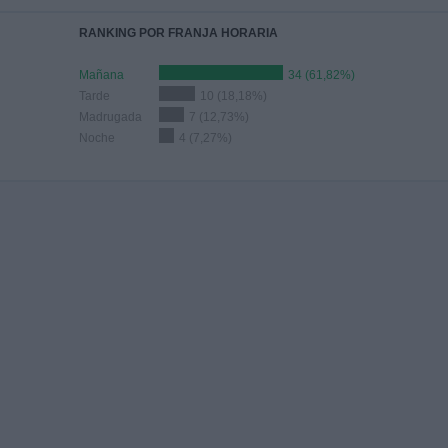
RANKING POR FRANJA HORARIA
Mañana
34 (61,82%)
Tarde
10 (18,18%)
Madrugada
7 (12,73%)
Noche
4 (7,27%)