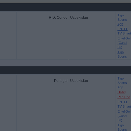
Tigo
R.D. Congo
Uzbekistán
Sports
App
ENTEL
TV Smart
Entel Gol
(Canal
56)
Tigo
Sports
Tigo
Portugal
Uzbekistán
Sports
App
Unitel
Red Uno
ENTEL
TV Smart
Entel Gol
(Canal
56)
Tigo
Sports