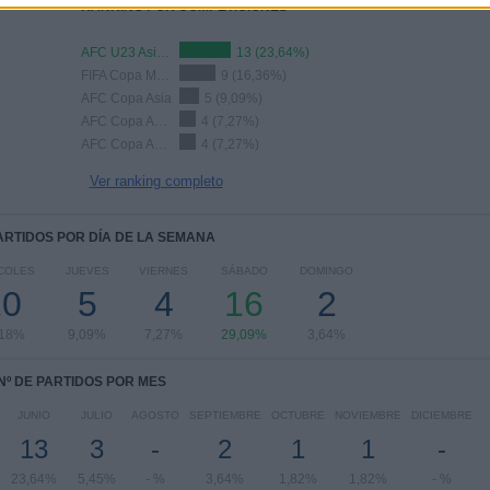
RANKING POR COMPETICIONES
AFC U23 Asian Cup
13 (23,64%)
FIFA Copa Mundial 2026
9 (16,36%)
AFC Copa Asia
5 (9,09%)
AFC Copa Asia Sub-17
4 (7,27%)
AFC Copa Asia Femenina
4 (7,27%)
Ver ranking completo
PARTIDOS POR DÍA DE LA SEMANA
COLES
JUEVES
VIERNES
SÁBADO
DOMINGO
10
5
4
16
2
,18%
9,09%
7,27%
29,09%
3,64%
Nº DE PARTIDOS POR MES
JUNIO
JULIO
AGOSTO
SEPTIEMBRE
OCTUBRE
NOVIEMBRE
DICIEMBRE
13
3
-
2
1
1
-
23,64%
5,45%
- %
3,64%
1,82%
1,82%
- %