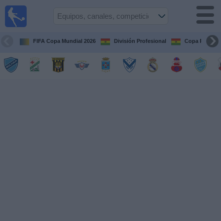
Fútbol
en vivo
Bolivia
FIFA Copa Mundial 2026
División Profesional
Copa Paceña
Guía de
Partidos
Televisados
Próximos
Partidos
Equipos
Competiciones
Canales
Otros
Deportes