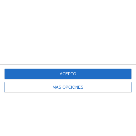
22
15
63
COMPETICIONES
VS España
RIVALES
RANKING POR EQUIPOS
España
15 (7,61%)
Francia
12 (6,09%)
Alemania
11 (5,58%)
Italia
9 (4,57%)
Inglaterra
9 (4,57%)
ACEPTO
Ver ranking completo
MÁS OPCIONES
RANKING POR COMPETICIONES
FIFA Copa Mundial 2026
31 (15,74%)
Eurocopa 2028
27 (13,71%)
Europeo Sub-21
22 (11,17%)
UEFA Nations League
20 (10,15%)
Amistoso
18 (9,14%)