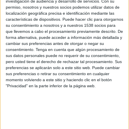
investigación de audiencia y desarrollo de servicios.
Con su
permiso, nosotros y nuestros socios podemos utilizar datos de
14:45
UEFA Nations League
localización geográfica precisa e identificación mediante las
Fase de grupos
características de dispositivos. Puede hacer clic para otorgarnos
su consentimiento a nosotros y a nuestros 1538 socios para
Noruega
que llevemos a cabo el procesamiento previamente descrito. De
Portugal
forma alternativa, puede acceder a información más detallada y
Canal por confirmar
cambiar sus preferencias antes de otorgar o negar su
consentimiento.
Tenga en cuenta que algún procesamiento de
sus datos personales puede no requerir de su consentimiento,
Jueves, 1/10/2026
pero usted tiene el derecho de rechazar tal procesamiento. Sus
14:45
UEFA Nations League
preferencias se aplicarán solo a este sitio web. Puede cambiar
Fase de grupos
sus preferencias o retirar su consentimiento en cualquier
momento volviendo a este sitio y haciendo clic en el botón
Dinamarca
"Privacidad" en la parte inferior de la página web.
Portugal
Canal por confirmar
Más días