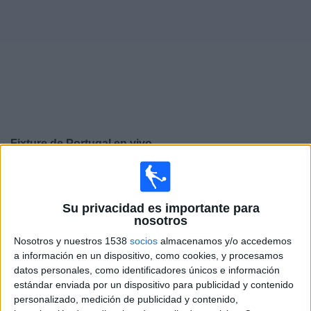
Noticias
Widget
Fixture de
Portugal
en vivo
Jueves, 24/9/2026
14:45
UEFA Nations League
Su privacidad es importante para
Fase de grupos
nosotros
Portugal
Nosotros y nuestros 1538
socios
almacenamos y/o accedemos
a información en un dispositivo, como cookies, y procesamos
Gales
datos personales, como identificadores únicos e información
Canal por confirmar
estándar enviada por un dispositivo para publicidad y contenido
personalizado, medición de publicidad y contenido,
Domingo, 27/9/2026