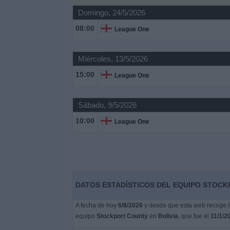
Domingo, 24/5/2026
Noticias
08:00
League One
Widget
Miércoles, 13/5/2026
15:00
League One
Sábado, 9/5/2026
10:00
League One
DATOS ESTADÍSTICOS DEL EQUIPO STOCKP
A fecha de hoy
6/8/2026
y desde que esta web recoge lo
equipo
Stockport County
en
Bolivia
, que fue el
11/1/2