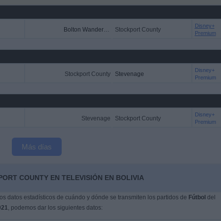
Disney+
Bolton Wanderers
Stockport County
Premium
Disney+
Stockport County
Stevenage
Premium
Disney+
Stevenage
Stockport County
Premium
Más días
ORT COUNTY EN TELEVISIÓN EN BOLIVIA
s datos estadísticos de cuándo y dónde se transmiten los partidos de
Fútbol
del
021
, podemos dar los siguientes datos: