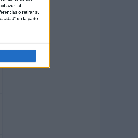
echazar tal
erencias o retirar su
vacidad" en la parte