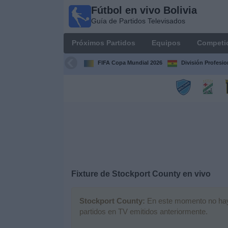
Fútbol en vivo Bolivia
Fútbol
Guía de Partidos Televisados
en vivo
Bolivia
Próximos Partidos
Equipos
Competi
Guía de
Partidos
FIFA Copa Mundial 2026
División Profesio
Televisados
Próximos
Partidos
Equipos
Competiciones
Fixture de
Stockport County
en vivo
Canales
Stockport County:
En este momento no hay n
partidos en TV emitidos anteriormente.
Otros
Deportes