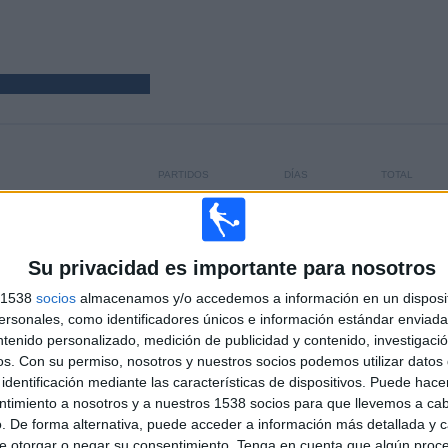
PARTIDOS
DÍAS
TOTAL
20
2032
3
CONSECUTIVOS
SIN PARTIDO
CANALES TV
DE PAGO
GRATUÍTO
Su privacidad es importante para nosotros
s 1538
socios
almacenamos y/o accedemos a información en un disposit
sonales, como identificadores únicos e información estándar enviada 
TOTAL
MÁXIMO
TOTAL
ntenido personalizado, medición de publicidad y contenido, investigaci
4
3
15
os.
Con su permiso, nosotros y nuestros socios podemos utilizar datos 
identificación mediante las características de dispositivos. Puede hacer
COMPETICIONES
VS Salford City
RIVALES
ntimiento a nosotros y a nuestros 1538 socios para que llevemos a ca
. De forma alternativa, puede acceder a información más detallada y 
RANKING POR COMPETICIONES
e otorgar o negar su consentimiento.
Tenga en cuenta que algún proc