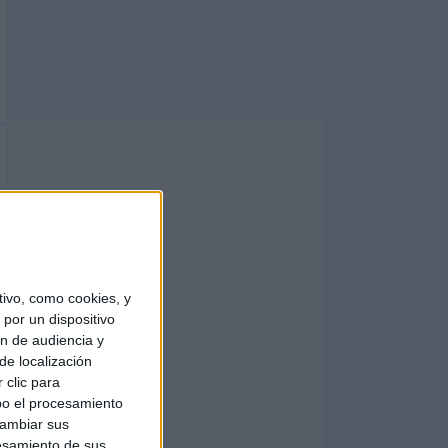
ivo, como cookies, y
por un dispositivo
ón de audiencia y
de localización
 clic para
bo el procesamiento
cambiar sus
esamiento de sus