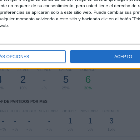
de no requerir de su consentimiento, pero usted tiene el derecho de r
League One
7 (35%)
referencias se aplicarán solo a este sitio web. Puede cambiar sus pref
FA Cup
6 (30%)
alquier momento volviendo a este sitio y haciendo clic en el botón "Pri
League Two
5 (25%)
 web.
EFL Trophy
2 (10%)
Ver ranking completo
ÁS OPCIONES
ACEPTO
PARTIDOS POR DÍA DE LA SEMANA
COLES
JUEVES
VIERNES
SÁBADO
DOMINGO
4
2
-
5
6
0%
10%
- %
25%
30%
Nº DE PARTIDOS POR MES
JUNIO
JULIO
AGOSTO
SEPTIEMBRE
OCTUBRE
NOVIEMBRE
DICIEMBRE
-
-
-
-
1
1
3
- %
- %
- %
- %
5%
5%
15%