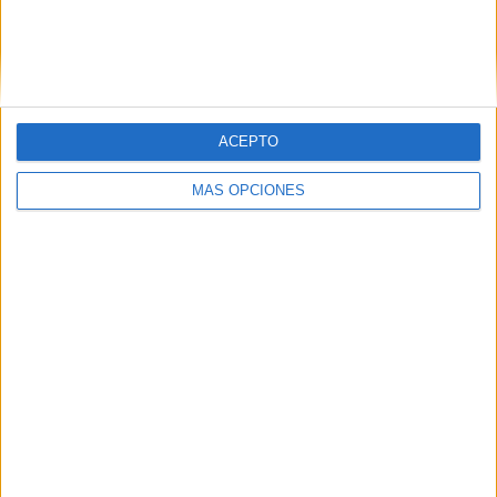
Austin FC II
2 (12,5%)
Colorado Rapids 2
2 (12,5%)
North Texas SC
2 (12,5%)
Houston Dynamo 2
2 (12,5%)
Ver ranking completo
ACEPTO
RANKING POR COMPETICIONES
MÁS OPCIONES
MLS Next Pro
16 (100%)
Ver ranking completo
Nº DE PARTIDOS POR DÍA DE LA SEMANA
LUNES
MARTES
MIÉRCOLES
JUEVES
VIERNES
-
-
-
-
2
- %
- %
- %
- %
12,5%
SÁBADO
DOMINGO