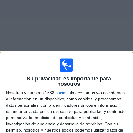
Noticias
Widget
Fixture de
St. Louis City SC 2
en vivo
Partidos de hoy sábado, 8/8/2026
Su privacidad es importante para
21:00
nosotros
MLS Next Pro
Nosotros y nuestros 1538
socios
almacenamos y/o accedemos
Colorado Rapids 2
a información en un dispositivo, como cookies, y procesamos
St. Louis City SC 2
datos personales, como identificadores únicos e información
estándar enviada por un dispositivo para publicidad y contenido
OneFootball
personalizado, medición de publicidad y contenido,
investigación de audiencia y desarrollo de servicios.
Con su
Domingo, 16/8/2026
permiso, nosotros y nuestros socios podemos utilizar datos de