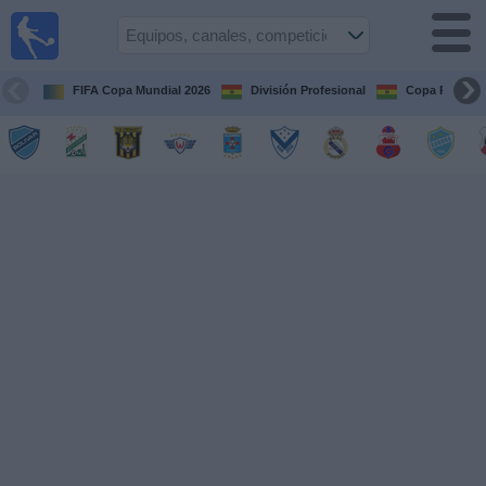
Fútbol
en vivo
Bolivia
FIFA Copa Mundial 2026
División Profesional
Copa Paceña
Guía de
Partidos
Televisados
Próximos
Partidos
Equipos
Competiciones
Canales
Otros
Deportes