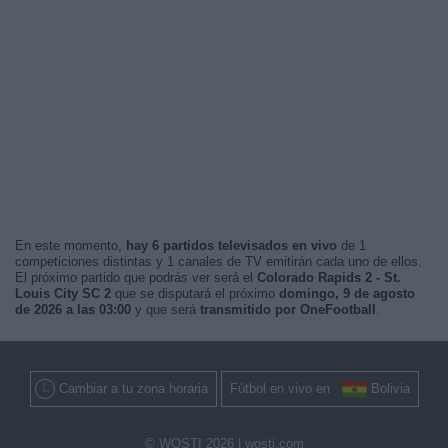
En este momento,
hay 6 partidos televisados en vivo
de 1
competiciones distintas y 1 canales de TV emitirán cada uno de ellos.
El próximo partido que podrás ver será el
Colorado Rapids 2 - St.
Louis City SC 2
que se disputará el próximo
domingo, 9 de agosto
de 2026 a las 03:00
y que será
transmitido por OneFootball
.
Cambiar a tu zona horaria
Fútbol en vivo en
Bolivia
© WOSTI 2026 |
wosti.com