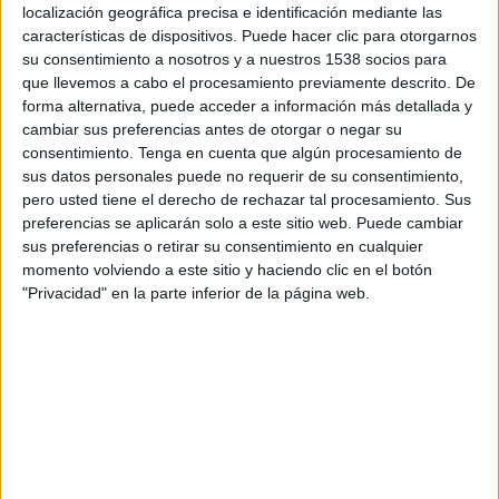
22:30
localización geográfica precisa e identificación mediante las
MLS Next Pro
características de dispositivos. Puede hacer clic para otorgarnos
The Town FC
su consentimiento a nosotros y a nuestros 1538 socios para
que llevemos a cabo el procesamiento previamente descrito. De
St. Louis City SC 2
forma alternativa, puede acceder a información más detallada y
OneFootball
cambiar sus preferencias antes de otorgar o negar su
consentimiento.
Tenga en cuenta que algún procesamiento de
Domingo, 23/8/2026
sus datos personales puede no requerir de su consentimiento,
pero usted tiene el derecho de rechazar tal procesamiento. Sus
19:00
MLS Next Pro
preferencias se aplicarán solo a este sitio web. Puede cambiar
sus preferencias o retirar su consentimiento en cualquier
St. Louis City SC 2
momento volviendo a este sitio y haciendo clic en el botón
Houston Dynamo 2
"Privacidad" en la parte inferior de la página web.
OneFootball
Más días
DATOS ESTADÍSTICOS DEL EQUIPO ST. LOUIS CITY SC 2
EN TELEVISIÓN EN BOLIVIA