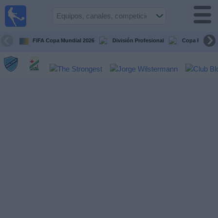
Fútbol
en vivo
Bolivia
FIFA Copa Mundial 2026
División Profesional
Copa Paceña
Guía de
Partidos
Televisados
Próximos
Partidos
Equipos
Competiciones
Canales
Otros
Deportes