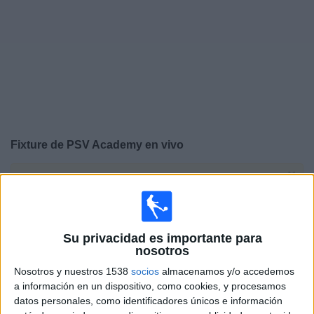
Noticias
Widget
Fixture de
PSV Academy
en vivo
×
PSV Academy:
En este momento no hay ningún partido
televisado. Puedes consultar el historial de partidos en
TV emitidos anteriormente.
Su privacidad es importante para
nosotros
Martes, 3/2/2026
Nosotros y nuestros 1538
socios
almacenamos y/o accedemos
12:00
UEFA Youth League
a información en un dispositivo, como cookies, y procesamos
1/16 de Final
datos personales, como identificadores únicos e información