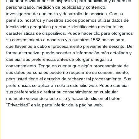
estándar enviada por un dispositivo para publicidad y contenido
personalizado, medición de publicidad y contenido,
Chelsea Academy
investigación de audiencia y desarrollo de servicios.
Con su
PSV Academy
permiso, nosotros y nuestros socios podemos utilizar datos de
localización geográfica precisa e identificación mediante las
UEFA TV
Disney+ Premium
características de dispositivos. Puede hacer clic para otorgarnos
su consentimiento a nosotros y a nuestros 1538 socios para
Martes, 9/12/2025
que llevemos a cabo el procesamiento previamente descrito. De
08:00
UEFA Youth League
forma alternativa, puede acceder a información más detallada y
Fase Liga
cambiar sus preferencias antes de otorgar o negar su
consentimiento.
Tenga en cuenta que algún procesamiento de
sus datos personales puede no requerir de su consentimiento,
pero usted tiene el derecho de rechazar tal procesamiento. Sus
PSV Academy
preferencias se aplicarán solo a este sitio web. Puede cambiar
At. Madrid Academy
sus preferencias o retirar su consentimiento en cualquier
UEFA TV
Disney+ Premium
momento volviendo a este sitio y haciendo clic en el botón
"Privacidad" en la parte inferior de la página web.
Miércoles, 1/10/2025
08:00
UEFA Youth League
Fase Liga