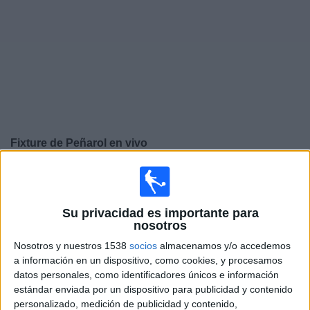
Noticias
Widget
Fixture de
Peñarol
en vivo
×
Peñarol:
En este momento no hay ningún partido
televisado. Puedes consultar el historial de partidos en
TV emitidos anteriormente.
Su privacidad es importante para
nosotros
Nosotros y nuestros 1538
socios
almacenamos y/o accedemos
Miércoles, 5/8/2026
a información en un dispositivo, como cookies, y procesamos
19:00
Liga AUF Uruguaya
datos personales, como identificadores únicos e información
Final Torneo Intermedio
estándar enviada por un dispositivo para publicidad y contenido
personalizado, medición de publicidad y contenido,