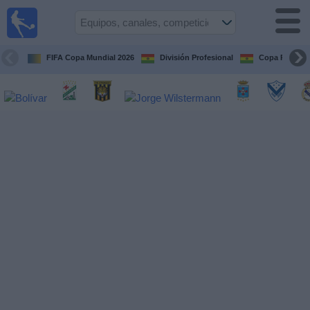
Fútbol
en vivo
Bolivia
FIFA Copa Mundial 2026
División Profesional
Copa Paceña
Guía de
Partidos
Televisados
Próximos
Partidos
Equipos
Competiciones
Canales
Otros
Deportes