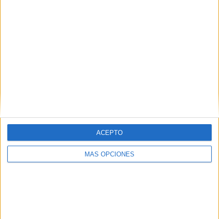
48,34%
TOTAL
MÁXIMO
TOTAL
13
47
72
COMPETICIONES
VS Nacional
RIVALES
RANKING POR EQUIPOS
Nacional
47 (10,38%)
Defensor Sporting
24 (5,3%)
Liverpool FC
24 (5,3%)
River Plate M.
22 (4,86%)
ACEPTO
Boston River
22 (4,86%)
Ver ranking completo
MÁS OPCIONES
RANKING POR COMPETICIONES
Liga AUF Uruguaya
314 (69,32%)
Copa Libertadores
56 (12,36%)
Copa Sudamericana
32 (7,06%)