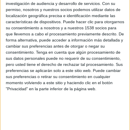
Peñarol
investigación de audiencia y desarrollo de servicios.
Con su
Montevideo Wanderers
permiso, nosotros y nuestros socios podemos utilizar datos de
localización geográfica precisa e identificación mediante las
Antel TV Internacional
Disney+ Premium
características de dispositivos. Puede hacer clic para otorgarnos
su consentimiento a nosotros y a nuestros 1538 socios para
Sábado, 1/8/2026
que llevemos a cabo el procesamiento previamente descrito. De
17:30
forma alternativa, puede acceder a información más detallada y
Liga AUF Uruguaya
cambiar sus preferencias antes de otorgar o negar su
Peñarol
consentimiento.
Tenga en cuenta que algún procesamiento de
sus datos personales puede no requerir de su consentimiento,
Cerro Largo
pero usted tiene el derecho de rechazar tal procesamiento. Sus
Antel TV Internacional
Disney+ Premium
preferencias se aplicarán solo a este sitio web. Puede cambiar
sus preferencias o retirar su consentimiento en cualquier
Sábado, 18/7/2026
momento volviendo a este sitio y haciendo clic en el botón
"Privacidad" en la parte inferior de la página web.
15:00
Liga AUF Uruguaya
Peñarol
Boston River
Antel TV Internacional
Disney+ Premium