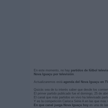
En este momento, no hay
partidos de fútbol telev
Nova Iguaçu por televisión
.
Actualizaremos está
agenda del Nova Iguaçu en T
Quizás sea de tu interés saber que desde los comie
El primer partido publicado fue el domingo, 25 de abr
El canal que más partidos en vivo ha televisado part
Y es la competición Carioca Série A en las que más v
En que canal juega Nova Iguaçu hoy
es una de las