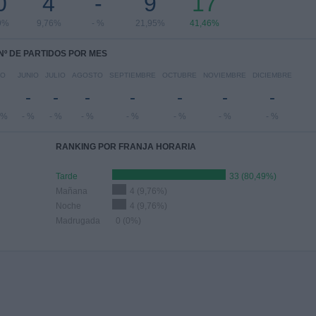
0
4
-
9
17
9%
9,76%
- %
21,95%
41,46%
Nº DE PARTIDOS POR MES
YO
JUNIO
JULIO
AGOSTO
SEPTIEMBRE
OCTUBRE
NOVIEMBRE
DICIEMBRE
-
-
-
-
-
-
-
4%
- %
- %
- %
- %
- %
- %
- %
RANKING POR FRANJA HORARIA
Tarde
33 (80,49%)
Mañana
4 (9,76%)
Noche
4 (9,76%)
Madrugada
0 (0%)