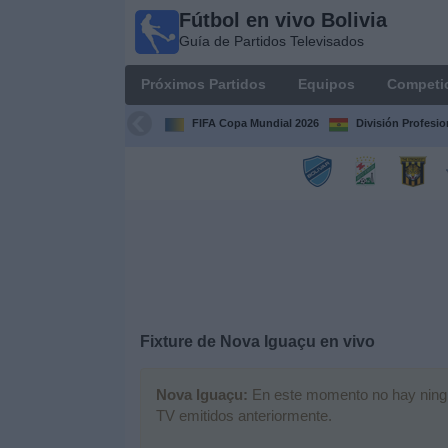
Fútbol en vivo Bolivia
Fútbol
Guía de Partidos Televisados
en vivo
Bolivia
Próximos Partidos
Equipos
Competi
Guía de
Partidos
FIFA Copa Mundial 2026
División Profesio
Televisados
Próximos
Partidos
Equipos
Competiciones
Fixture de
Nova Iguaçu
en vivo
Canales
Nova Iguaçu:
En este momento no hay ningún 
TV emitidos anteriormente.
Otros
Deportes