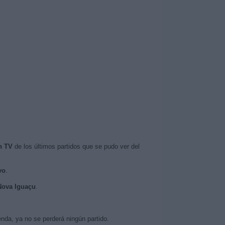
n TV
de los últimos partidos que se pudo ver del
vo
.
 Nova Iguaçu
.
nda, ya no se perderá ningún partido.