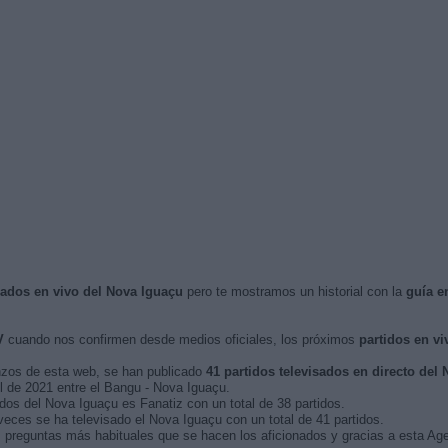
isados en vivo del Nova Iguaçu
pero te mostramos un historial con la
guía e
V
cuando nos confirmen desde medios oficiales, los próximos
partidos en vi
nzos de esta web, se han publicado
41 partidos televisados en directo del
il de 2021 entre el Bangu - Nova Iguaçu.
idos del Nova Iguaçu es Fanatiz con un total de 38 partidos.
eces se ha televisado el Nova Iguaçu con un total de 41 partidos.
 preguntas más habituales que se hacen los aficionados y gracias a esta Age