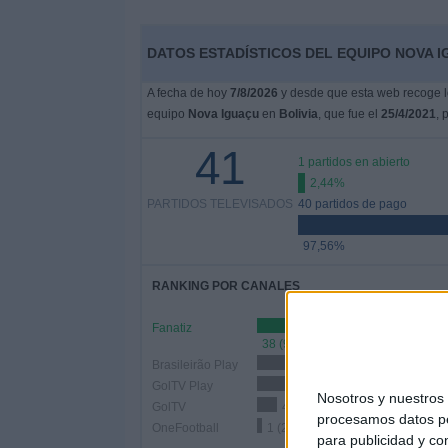
DATOS ESTADÍSTICOS DEL EQUIPO NOVA I
A fecha de hoy
7/8/2026
y desde que esta web recoge lo
equipo
Nova Iguaçu
en
Bolivia
, que fue el
25/4/2021
, 
41
1 partidos en abierto
2,44%
PARTIDOS TELEVISADOS
40 partidos de pago
97,56%
RANKING POR CANALES
Fanatiz
38 (92,68%)
Brasileirão Play
23 (56,1%)
GolTV Play
16 (39,02%)
Nosotros y nuestro
GolTV
4 (9,76%)
procesamos datos per
OneFootball
1 (2,44%)
para publicidad y co