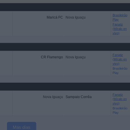
Brasileirão
Maricá FC
Nova Iguaçu
Play
Fanatiz
(Míralo en
vivo)
Fanatiz
CR Flamengo
Nova Iguaçu
(Míralo en
vivo)
Brasileirão
Play
Fanatiz
Nova Iguaçu
Sampaio Corrêa
(Míralo en
vivo)
Brasileirão
Play
Más días