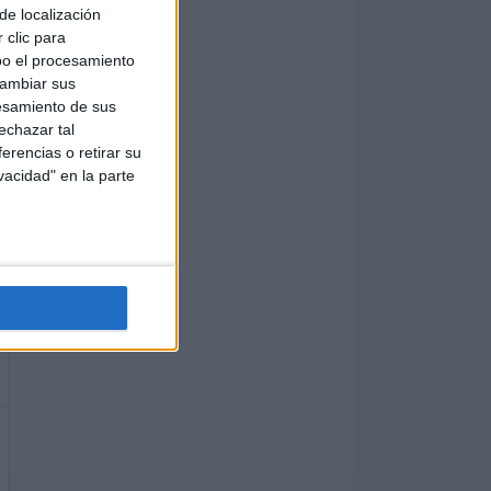
de localización
 clic para
bo el procesamiento
cambiar sus
esamiento de sus
echazar tal
erencias o retirar su
vacidad" en la parte