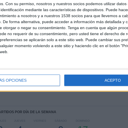
os.
Con su permiso, nosotros y nuestros socios podemos utilizar datos 
identificación mediante las características de dispositivos. Puede hacer
ntimiento a nosotros y a nuestros 1538 socios para que llevemos a ca
. De forma alternativa, puede acceder a información más detallada y 
TOTAL
MÁXIMO
TOTAL
1
7
13
e otorgar o negar su consentimiento.
Tenga en cuenta que algún proc
de no requerir de su consentimiento, pero usted tiene el derecho de r
COMPETICIONES
VS Audax Rio
RIVALES
referencias se aplicarán solo a este sitio web. Puede cambiar sus pref
alquier momento volviendo a este sitio y haciendo clic en el botón "Pri
 web.
RANKING POR COMPETICIONES
Carioca Série A
41 (100%)
Ver ranking completo
ÁS OPCIONES
ACEPTO
PARTIDOS POR DÍA DE LA SEMANA
OLES
JUEVES
VIERNES
SÁBADO
DOMINGO