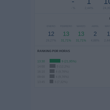
-
1
1
- %
2,44%
24,3
ENERO
FEBRERO
MARZO
ABRIL
MA
12
13
13
2
1
29,27%
31,71%
31,71%
4,88%
2,4
RANKING POR HORAS
13:30
9 (21,95%)
14:00
5 (12,2%)
16:10
4 (9,76%)
09:00
4 (9,76%)
13:45
3 (7,32%)