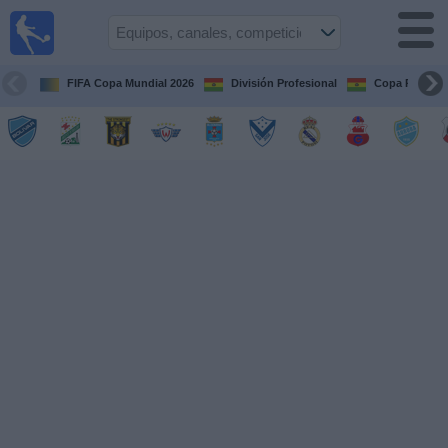
Fútbol
en vivo
Bolivia
FIFA Copa Mundial 2026
División Profesional
Copa Paceña
Guía de
Partidos
Televisados
Próximos
Partidos
Equipos
Competiciones
Canales
Otros
Deportes