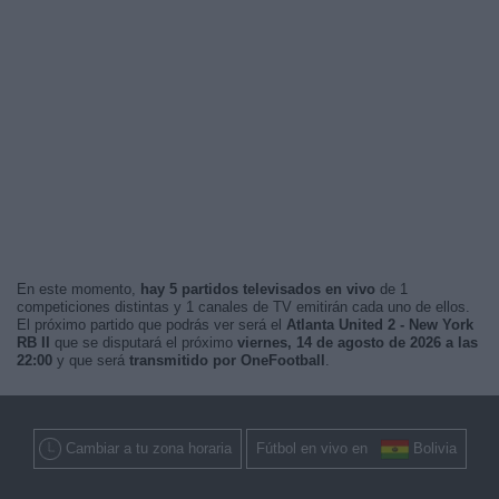
En este momento,
hay 5 partidos televisados en vivo
de 1
competiciones distintas y 1 canales de TV emitirán cada uno de ellos.
El próximo partido que podrás ver será el
Atlanta United 2 - New York
RB II
que se disputará el próximo
viernes, 14 de agosto de 2026 a las
22:00
y que será
transmitido por OneFootball
.
Cambiar a tu zona horaria
Fútbol en vivo en
Bolivia