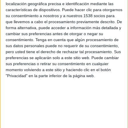
19:00
MLS Next Pro
localización geográfica precisa e identificación mediante las
características de dispositivos. Puede hacer clic para otorgarnos
New York RB II
su consentimiento a nosotros y a nuestros 1538 socios para
que llevemos a cabo el procesamiento previamente descrito. De
Toronto FC II
forma alternativa, puede acceder a información más detallada y
OneFootball
cambiar sus preferencias antes de otorgar o negar su
consentimiento.
Tenga en cuenta que algún procesamiento de
Martes, 8/9/2026
sus datos personales puede no requerir de su consentimiento,
pero usted tiene el derecho de rechazar tal procesamiento. Sus
17:00
MLS Next Pro
preferencias se aplicarán solo a este sitio web. Puede cambiar
sus preferencias o retirar su consentimiento en cualquier
New York City 2
momento volviendo a este sitio y haciendo clic en el botón
New York RB II
"Privacidad" en la parte inferior de la página web.
OneFootball
Más días
DATOS ESTADÍSTICOS DEL EQUIPO NEW YORK RB II EN
TELEVISIÓN EN BOLIVIA