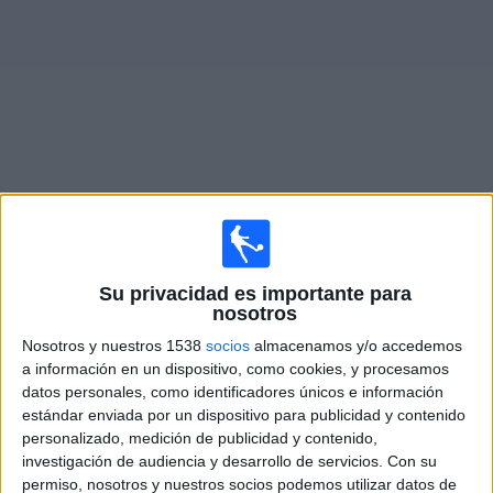
Noticias
Widget
Fixture de
New York RB II
en vivo
Viernes, 14/8/2026
Su privacidad es importante para
16:00
MLS Next Pro
nosotros
Nosotros y nuestros 1538
socios
almacenamos y/o accedemos
Atlanta United 2
a información en un dispositivo, como cookies, y procesamos
New York RB II
datos personales, como identificadores únicos e información
OneFootball
estándar enviada por un dispositivo para publicidad y contenido
personalizado, medición de publicidad y contenido,
investigación de audiencia y desarrollo de servicios.
Con su
Domingo, 23/8/2026
permiso, nosotros y nuestros socios podemos utilizar datos de