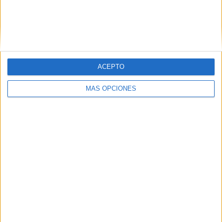
New England Revolution II
3 (16,67%)
Philadelphia Union II
2 (11,11%)
Toronto FC II
2 (11,11%)
FC Cincinnati 2
2 (11,11%)
Connecticut United FC
2 (11,11%)
Ver ranking completo
ACEPTO
RANKING POR COMPETICIONES
MÁS OPCIONES
MLS Next Pro
18 (100%)
Ver ranking completo
Nº DE PARTIDOS POR DÍA DE LA SEMANA
LUNES
MARTES
MIÉRCOLES
JUEVES
VIERNES
-
-
-
-
2
- %
- %
- %
- %
11,11%
SÁBADO
DOMINGO