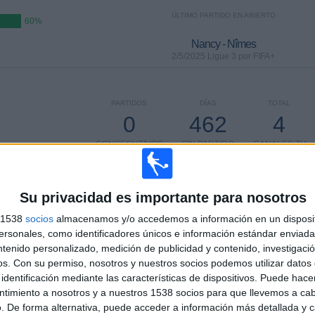
ÚLTIMO PARTIDO EN ABIERTO
60%
Nancy - Nîmes
2/5/2025 Ligue 3 por FIFA+
PARTIDOS
DÍAS
TOTAL
0
462
4
CONSECUTIVOS
SIN PARTIDO
CANALES TV
DE PAGO
GRATUÍTO
Su privacidad es importante para nosotros
s 1538
socios
almacenamos y/o accedemos a información en un disposit
TOTAL
MÁXIMO
TOTAL
sonales, como identificadores únicos e información estándar enviada 
4
1
10
ntenido personalizado, medición de publicidad y contenido, investigaci
os.
Con su permiso, nosotros y nuestros socios podemos utilizar datos 
COMPETICIONES
VS Nantes
RIVALES
identificación mediante las características de dispositivos. Puede hacer
ntimiento a nosotros y a nuestros 1538 socios para que llevemos a ca
RANKING POR COMPETICIONES
. De forma alternativa, puede acceder a información más detallada y 