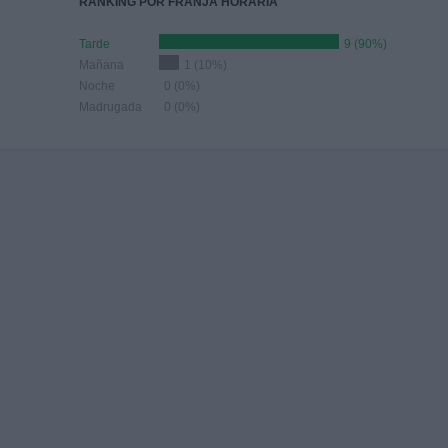
RANKING POR FRANJA HORARIA
Tarde
9 (90%)
Mañana
1 (10%)
Noche
0 (0%)
Madrugada
0 (0%)