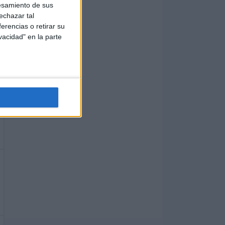
esamiento de sus
echazar tal
erencias o retirar su
vacidad" en la parte