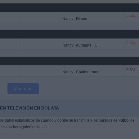
FIFA+
Nancy
Nîmes
FIFA+
Nancy
Aubagne FC
FIFA+
Nancy
Cháteauroux
Más días
EN TELEVISIÓN EN BOLIVIA
s datos estadísticos de cuándo y dónde se transmiten los partidos de
Fútbol
del
os dar los siguientes datos: