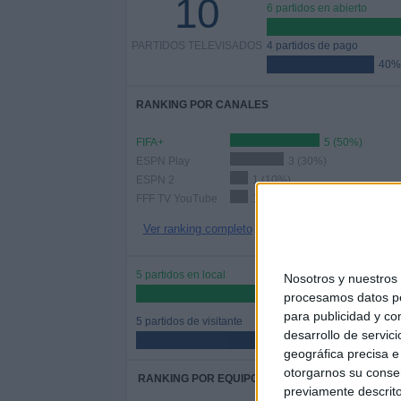
10
6 partidos en abierto
PARTIDOS TELEVISADOS
4 partidos de pago
40%
RANKING POR CANALES
FIFA+
5 (50%)
ESPN Play
3 (30%)
ESPN 2
1 (10%)
FFF TV YouTube
1 (10%)
Ver ranking completo
5 partidos en local
Nosotros y nuestro
50%
procesamos datos per
para publicidad y co
5 partidos de visitante
desarrollo de servici
50%
geográfica precisa e 
otorgarnos su conse
RANKING POR EQUIPOS
previamente descrito