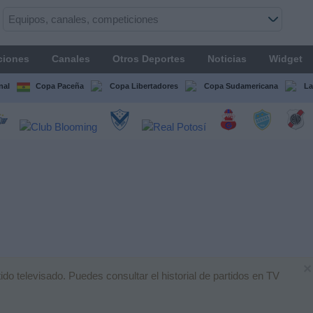
ciones
Canales
Otros Deportes
Noticias
Widget
nal
Copa Paceña
Copa Libertadores
Copa Sudamericana
La
×
o televisado. Puedes consultar el historial de partidos en TV