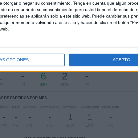
e otorgar o negar su consentimiento.
Tenga en cuenta que algún proc
Ligue 3
5 (50%)
de no requerir de su consentimiento, pero usted tiene el derecho de r
Francia Ligue 1
2 (20%)
referencias se aplicarán solo a este sitio web. Puede cambiar sus pref
Coupe de la Ligue
2 (20%)
alquier momento volviendo a este sitio y haciendo clic en el botón "Pri
Copa de Francia
1 (10%)
 web.
Ver ranking completo
PARTIDOS POR DÍA DE LA SEMANA
ÁS OPCIONES
ACEPTO
COLES
JUEVES
VIERNES
SÁBADO
DOMINGO
1
-
6
2
-
0%
- %
60%
20%
- %
Nº DE PARTIDOS POR MES
JUNIO
JULIO
AGOSTO
SEPTIEMBRE
OCTUBRE
NOVIEMBRE
DICIEMBRE
-
-
-
-
1
1
-
- %
- %
- %
- %
10%
10%
- %