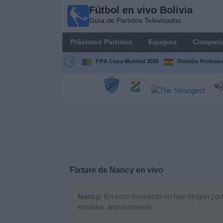
Fútbol en vivo Bolivia
Fútbol
Guía de Partidos Televisados
en vivo
Bolivia
Próximos Partidos
Equipos
Competi
Guía de
Partidos
FIFA Copa Mundial 2026
División Profesio
Televisados
Próximos
Partidos
Equipos
Competiciones
Fixture de
Nancy
en vivo
Canales
Nancy:
En este momento no hay ningún partid
emitidos anteriormente.
Otros
Deportes