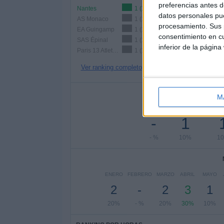
preferencias antes d
Nantes
1 (10%)
datos personales pue
AS Monaco
1 (10%)
procesamiento. Sus p
EA Guingamp
1 (10%)
consentimiento en cu
SAS Épinal
1 (10%)
inferior de la página
Paris 13 Atletico
1 (10%)
Ver ranking completo
Nº DE 
M
LUNES
MARTES
MIÉR
-
1
- %
10%
1
ENERO
FEBRERO
MARZO
ABRIL
MAYO
2
-
2
3
1
20%
- %
20%
30%
10%