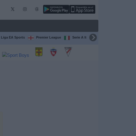
 Liga EA Sports
Premier League
Serie A Italiana
Francia Ligue 1