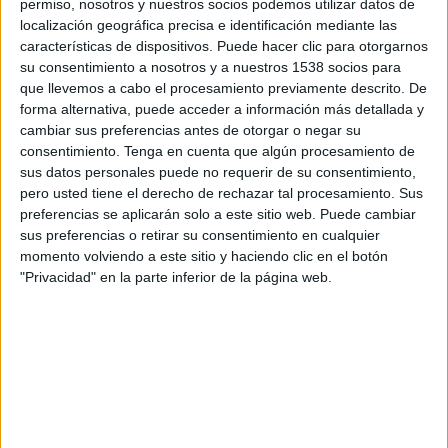
permiso, nosotros y nuestros socios podemos utilizar datos de
Mjällby AIF
localización geográfica precisa e identificación mediante las
Lincoln Red Imps
características de dispositivos. Puede hacer clic para otorgarnos
OneFootball PPV
su consentimiento a nosotros y a nuestros 1538 socios para
que llevemos a cabo el procesamiento previamente descrito. De
Martes, 14/7/2026
forma alternativa, puede acceder a información más detallada y
cambiar sus preferencias antes de otorgar o negar su
12:00
Champions League
consentimiento.
Tenga en cuenta que algún procesamiento de
1ª Ronda Clasificación
sus datos personales puede no requerir de su consentimiento,
pero usted tiene el derecho de rechazar tal procesamiento. Sus
Inter Club d'Escaldes
preferencias se aplicarán solo a este sitio web. Puede cambiar
Lincoln Red Imps
sus preferencias o retirar su consentimiento en cualquier
OneFootball PPV
momento volviendo a este sitio y haciendo clic en el botón
"Privacidad" en la parte inferior de la página web.
DATOS ESTADÍSTICOS DEL EQUIPO LINCOLN RED IMPS
EN TELEVISIÓN EN BOLIVIA
A fecha de hoy
6/8/2026
y desde que esta web recoge los datos
estadísticos de cuándo y dónde se transmiten los partidos de
Fútbol
del
equipo
Lincoln Red Imps
en
Bolivia
, que fue el
15/7/2025
, podemos dar
los siguientes datos: