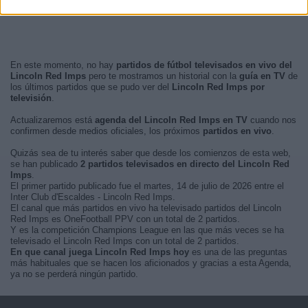
En este momento, no hay
partidos de fútbol televisados en vivo del
Lincoln Red Imps
pero te mostramos un historial con la
guía en TV
de
los últimos partidos que se pudo ver del
Lincoln Red Imps por
televisión
.
Actualizaremos está
agenda del Lincoln Red Imps en TV
cuando nos
confirmen desde medios oficiales, los próximos
partidos en vivo
.
Quizás sea de tu interés saber que desde los comienzos de esta web,
se han publicado
2 partidos televisados en directo del Lincoln Red
Imps
.
El primer partido publicado fue el martes, 14 de julio de 2026 entre el
Inter Club d'Escaldes - Lincoln Red Imps.
El canal que más partidos en vivo ha televisado partidos del Lincoln
Red Imps es OneFootball PPV con un total de 2 partidos.
Y es la competición Champions League en las que más veces se ha
televisado el Lincoln Red Imps con un total de 2 partidos.
En que canal juega Lincoln Red Imps hoy
es una de las preguntas
más habituales que se hacen los aficionados y gracias a esta Agenda,
ya no se perderá ningún partido.