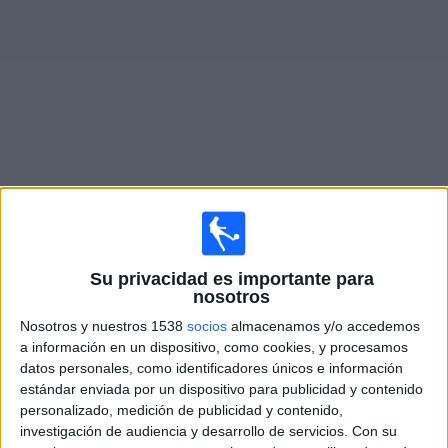
Noticias
Widget
Fixture de
Lincoln Red Imps
en vivo
×
Lincoln Red Imps:
En este momento no hay ningún
Su privacidad es importante para
partido televisado. Puedes consultar el historial de
nosotros
partidos en TV emitidos anteriormente.
Nosotros y nuestros 1538
socios
almacenamos y/o accedemos
a información en un dispositivo, como cookies, y procesamos
Martes, 21/7/2026
datos personales, como identificadores únicos e información
estándar enviada por un dispositivo para publicidad y contenido
12:00
Champions League
personalizado, medición de publicidad y contenido,
2ª Ronda Clasificación
investigación de audiencia y desarrollo de servicios.
Con su