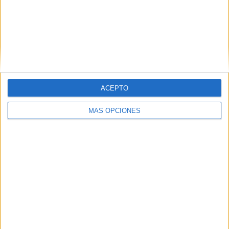
RANKING POR COMPETICIONES
Conference League
6 (54,55%)
Champions League
5 (45,45%)
Ver ranking completo
ACEPTO
Nº DE PARTIDOS POR DÍA DE LA SEMANA
LUNES
MARTES
MIÉRCOLES
JUEVES
VIERNES
MÁS OPCIONES
-
5
-
6
-
- %
45,45%
- %
54,55%
- %
SÁBADO
DOMINGO
-
-
- %
- %
Nº DE PARTIDOS POR MES
ENERO
FEBRERO
MARZO
ABRIL
MAYO
JUNIO
JULIO
AGOSTO