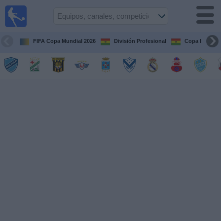
Fútbol
en vivo
Bolivia
FIFA Copa Mundial 2026
División Profesional
Copa Paceña
Guía de
Partidos
Televisados
Próximos
Partidos
Equipos
Competiciones
Canales
Otros
Deportes