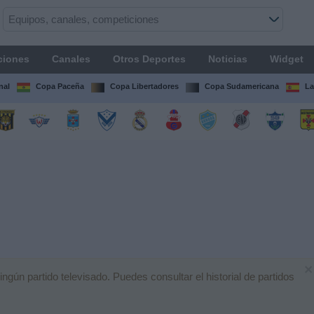
ciones
Canales
Otros Deportes
Noticias
Widget
nal
Copa Paceña
Copa Libertadores
Copa Sudamericana
La
×
ún partido televisado. Puedes consultar el historial de partidos