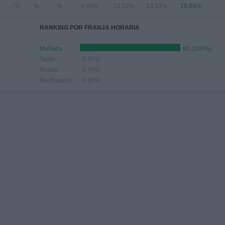
%
- %
- %
- %
4,44%
12,22%
13,33%
18,89%
RANKING POR FRANJA HORARIA
Mañana
90 (100%)
Tarde
0 (0%)
Noche
0 (0%)
Madrugada
0 (0%)