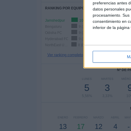
preferencias antes d
RANKING POR EQUIPOS
datos personales pue
procesamiento. Sus p
Jamshedpur
10 (11,11%)
consentimiento en cu
Bengaluru
9 (10%)
inferior de la página
Odisha FC
9 (10%)
Hyderabad FC
9 (10%)
NorthEast United
8 (8,89%)
Ver ranking completo
M
Nº DE 
LUNES
MARTES
MIÉRC
5
3
5,56%
3,33%
1
ENERO
FEBRERO
MARZO
ABRIL
MAY
13
17
12
4
-