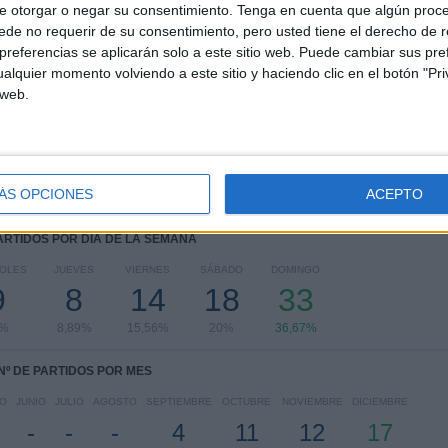
e otorgar o negar su consentimiento.
Tenga en cuenta que algún proc
RANKING POR COMPETICIONES
de no requerir de su consentimiento, pero usted tiene el derecho de r
referencias se aplicarán solo a este sitio web. Puede cambiar sus pref
Indian Super League
90 (100%)
alquier momento volviendo a este sitio y haciendo clic en el botón "Pri
 web.
Ver ranking completo
ÁS OPCIONES
ACEPTO
PARTIDOS POR DÍA DE LA SEMANA
OLES
JUEVES
VIERNES
SÁBADO
DOMINGO
9
8
14
18
33
0%
8,89%
15,56%
20%
36,67%
Nº DE PARTIDOS POR MES
O
JUNIO
JULIO
AGOSTO
SEPTIEMBRE
OCTUBRE
NOVIEMBRE
DICIEMBRE
-
-
-
4
11
12
17