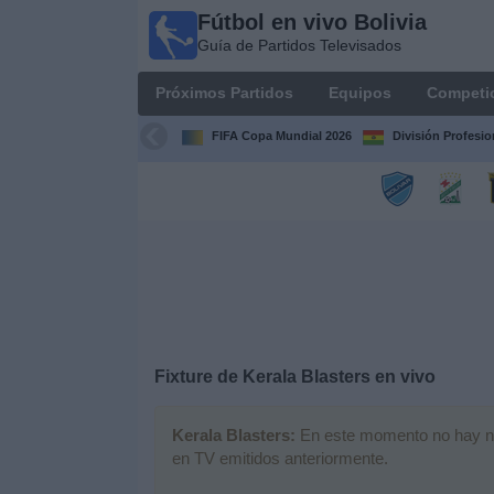
Fútbol en vivo Bolivia
Fútbol
Guía de Partidos Televisados
en vivo
Bolivia
Próximos Partidos
Equipos
Competi
Guía de
Partidos
FIFA Copa Mundial 2026
División Profesio
Televisados
Próximos
Partidos
Equipos
Competiciones
Fixture de
Kerala Blasters
en vivo
Canales
Kerala Blasters:
En este momento no hay ning
en TV emitidos anteriormente.
Otros
Deportes