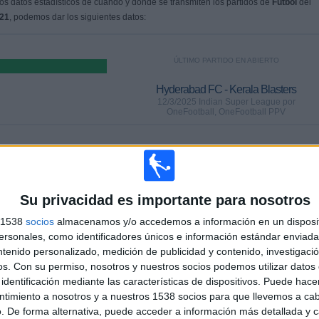
s datos estadísticos de cuándo y dónde se transmiten los partidos de
Fútbol
del
021
, podemos dar los siguientes datos:
ÚLTIMO PARTIDO EN ABIERTO
Hyderabad FC - Kerala Blasters
12/3/2025 Indian Super League por
OneFootball, OneFootball PPV
PARTIDOS
DÍAS
TOTAL
0
512
2
Su privacidad es importante para nosotros
CONSECUTIVOS
SIN PARTIDO
CANALES TV
DE PAGO
GRATUÍTO
s 1538
socios
almacenamos y/o accedemos a información en un disposit
sonales, como identificadores únicos e información estándar enviada 
ntenido personalizado, medición de publicidad y contenido, investigaci
TOTAL
MÁXIMO
TOTAL
os.
Con su permiso, nosotros y nuestros socios podemos utilizar datos 
1
10
12
identificación mediante las características de dispositivos. Puede hacer
ntimiento a nosotros y a nuestros 1538 socios para que llevemos a ca
COMPETICIONES
VS Jamshedpur
RIVALES
. De forma alternativa, puede acceder a información más detallada y 