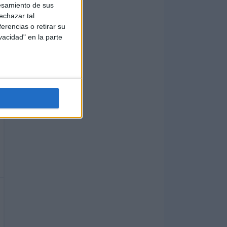
esamiento de sus
echazar tal
erencias o retirar su
vacidad" en la parte