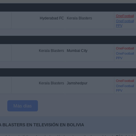
OneFootball
Hyderabad FC
Kerala Blasters
OneFootball
PPV
OneFootball
Kerala Blasters
Mumbai City
OneFootball
PPV
OneFootball
Kerala Blasters
Jamshedpur
OneFootball
PPV
Más días
 BLASTERS EN TELEVISIÓN EN BOLIVIA