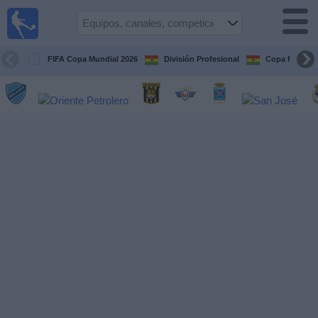
Fútbol
en vivo
Bolivia
FIFA Copa Mundial 2026
División Profesional
Copa Paceña
Guía de
Partidos
Televisados
Próximos
Partidos
Equipos
Competiciones
Canales
Otros
Deportes