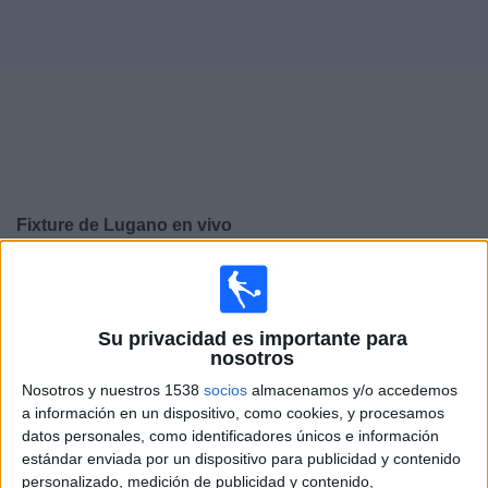
Noticias
Widget
Fixture de
Lugano
en vivo
×
Lugano:
En este momento no hay ningún partido
televisado. Puedes consultar el historial de partidos en
TV emitidos anteriormente.
Su privacidad es importante para
nosotros
Jueves, 6/8/2026
Nosotros y nuestros 1538
socios
almacenamos y/o accedemos
a información en un dispositivo, como cookies, y procesamos
14:30
Conference League
datos personales, como identificadores únicos e información
3ª Ronda Clasificación
estándar enviada por un dispositivo para publicidad y contenido
personalizado, medición de publicidad y contenido,