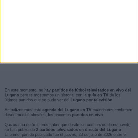
En este momento, no hay
partidos de fútbol televisados en vivo del
Lugano
pero te mostramos un historial con la
guía en TV
de los
últimos partidos que se pudo ver del
Lugano por televisión
.
Actualizaremos está
agenda del Lugano en TV
cuando nos confirmen
desde medios oficiales, los próximos
partidos en vivo
.
Quizás sea de tu interés saber que desde los comienzos de esta web,
se han publicado
2 partidos televisados en directo del Lugano
.
El primer partido publicado fue el jueves, 23 de julio de 2026 entre el