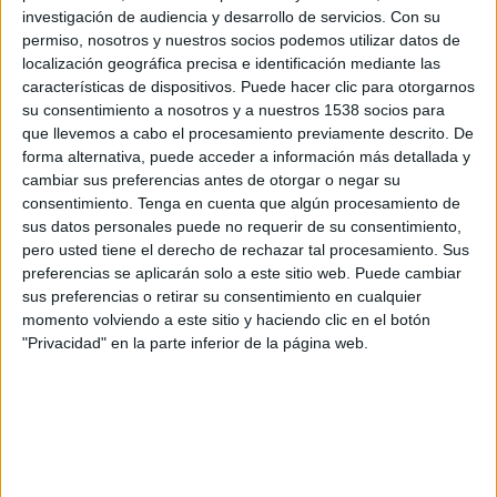
Lugano
investigación de audiencia y desarrollo de servicios.
Con su
NSÍ Runavík
permiso, nosotros y nuestros socios podemos utilizar datos de
OneFootball PPV
localización geográfica precisa e identificación mediante las
características de dispositivos. Puede hacer clic para otorgarnos
su consentimiento a nosotros y a nuestros 1538 socios para
Jueves, 23/7/2026
que llevemos a cabo el procesamiento previamente descrito. De
14:30
Conference League
forma alternativa, puede acceder a información más detallada y
2ª Ronda Clasificación
cambiar sus preferencias antes de otorgar o negar su
consentimiento.
Tenga en cuenta que algún procesamiento de
Lugano
sus datos personales puede no requerir de su consentimiento,
KF Dukagjini
pero usted tiene el derecho de rechazar tal procesamiento. Sus
preferencias se aplicarán solo a este sitio web. Puede cambiar
OneFootball PPV
sus preferencias o retirar su consentimiento en cualquier
momento volviendo a este sitio y haciendo clic en el botón
"Privacidad" en la parte inferior de la página web.
DATOS ESTADÍSTICOS DEL EQUIPO LUGANO EN
TELEVISIÓN EN BOLIVIA
A fecha de hoy
8/8/2026
y desde que esta web recoge los datos
estadísticos de cuándo y dónde se transmiten los partidos de
Fútbol
del
equipo
Lugano
en
Bolivia
, que fue el
26/9/2015
, podemos dar los
siguientes datos: