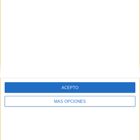
FC Basel
9 (8,65%)
Grasshopper
8 (7,69%)
FC Luzern
7 (6,73%)
Ver ranking completo
RANKING POR COMPETICIONES
Superliga Suiza
79 (75,96%)
Conference League
16 (15,38%)
Europa League
7 (6,73%)
Amistoso
2 (1,92%)
Ver ranking completo
ACEPTO
MÁS OPCIONES
Nº DE PARTIDOS POR DÍA DE LA SEMANA
LUNES
MARTES
MIÉRCOLES
JUEVES
VIERNES
3
1
6
26
-
2,88%
0,96%
5,77%
25%
- %