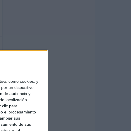
ivo, como cookies, y
por un dispositivo
ón de audiencia y
de localización
 clic para
bo el procesamiento
cambiar sus
esamiento de sus
echazar tal