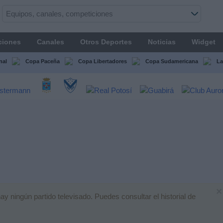
ciones
Canales
Otros Deportes
Noticias
Widget
nal
Copa Paceña
Copa Libertadores
Copa Sudamericana
La
×
 ningún partido televisado. Puedes consultar el historial de