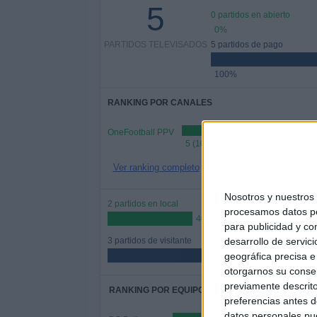
5
0 partidos en abierto
0%
PARTIDOS TELEVISADOS
5 partidos de pago
100%
RANKING POR CANALES
OneFootball PPV
5 (100%)
Ver ranking completo
Nosotros y nuestro
2 partidos en local
procesamos datos per
40%
para publicidad y co
3 partidos de visitante
desarrollo de servici
geográfica precisa e 
60%
otorgarnos su conse
previamente descrito
RANKING POR EQUIPOS
preferencias antes d
datos personales pue