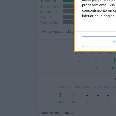
BG Pathum United
1 (20%)
procesamiento. Sus p
Buriram United
1 (20%)
consentimiento en cu
Selangor FA
1 (20%)
inferior de la página
Cebu FC
1 (20%)
Tampine Rovers
1 (20%)
Ver ranking completo
M
Nº DE 
LUNES
MARTES
MIÉR
-
-
- %
- %
10
ENERO
FEBRERO
MARZO
ABRIL
MAYO
J
1
1
-
-
-
20%
20%
- %
- %
- %
RANKING POR HORAS