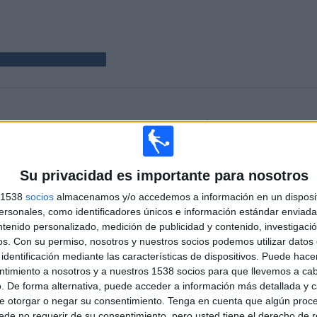
PARTIDOS
DÍAS
TOTAL
5
353
1
CONSECUTIVOS
SIN PARTIDO
CANALES TV
Su privacidad es importante para nosotros
DE PAGO
GRATUÍTO
s 1538
socios
almacenamos y/o accedemos a información en un disposit
sonales, como identificadores únicos e información estándar enviada 
TOTAL
MÁXIMO
TOTAL
1
1
5
ntenido personalizado, medición de publicidad y contenido, investigaci
os.
Con su permiso, nosotros y nuestros socios podemos utilizar datos 
COMPETICIONES
VS BG Pathum
RIVALES
identificación mediante las características de dispositivos. Puede hacer
United
ntimiento a nosotros y a nuestros 1538 socios para que llevemos a ca
. De forma alternativa, puede acceder a información más detallada y 
RANKING POR COMPETICIONES
e otorgar o negar su consentimiento.
Tenga en cuenta que algún proc
de no requerir de su consentimiento, pero usted tiene el derecho de r