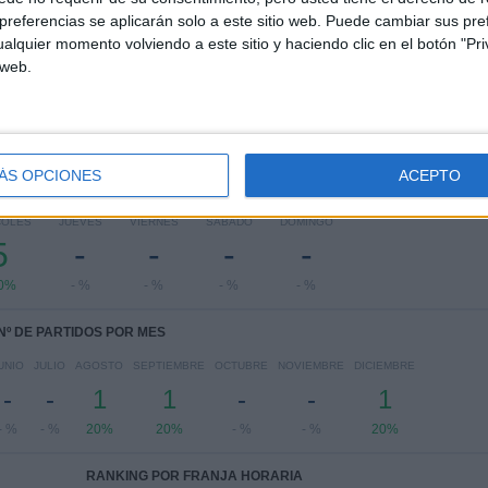
ASEAN Club Championship
5 (100%)
referencias se aplicarán solo a este sitio web. Puede cambiar sus pref
Ver ranking completo
alquier momento volviendo a este sitio y haciendo clic en el botón "Pri
 web.
ÁS OPCIONES
ACEPTO
PARTIDOS POR DÍA DE LA SEMANA
COLES
JUEVES
VIERNES
SÁBADO
DOMINGO
5
-
-
-
-
0%
- %
- %
- %
- %
Nº DE PARTIDOS POR MES
UNIO
JULIO
AGOSTO
SEPTIEMBRE
OCTUBRE
NOVIEMBRE
DICIEMBRE
-
-
1
1
-
-
1
- %
- %
20%
20%
- %
- %
20%
RANKING POR FRANJA HORARIA