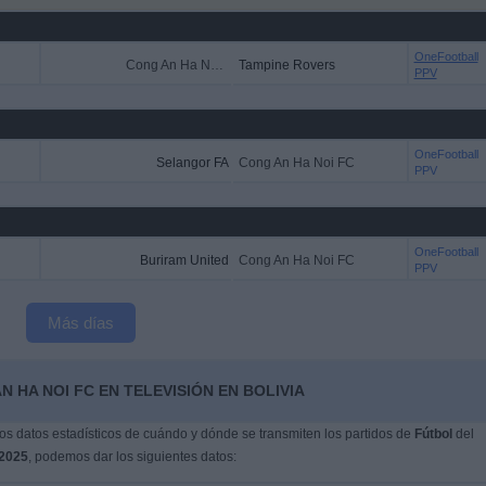
OneFootball
Cong An Ha Noi FC
Tampine Rovers
PPV
OneFootball
Selangor FA
Cong An Ha Noi FC
PPV
OneFootball
Buriram United
Cong An Ha Noi FC
PPV
Más días
 HA NOI FC EN TELEVISIÓN EN BOLIVIA
s datos estadísticos de cuándo y dónde se transmiten los partidos de
Fútbol
del
/2025
, podemos dar los siguientes datos: