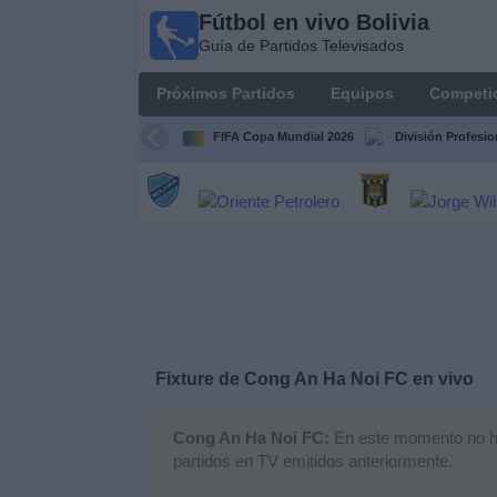
Fútbol en vivo Bolivia
Fútbol
Guía de Partidos Televisados
en vivo
Bolivia
Próximos Partidos
Equipos
Competi
Guía de
Partidos
FIFA Copa Mundial 2026
División Profesio
Televisados
Próximos
Partidos
Equipos
Competiciones
Fixture de
Cong An Ha Noi FC
en vivo
Canales
Cong An Ha Noi FC:
En este momento no hay
partidos en TV emitidos anteriormente.
Otros
Deportes