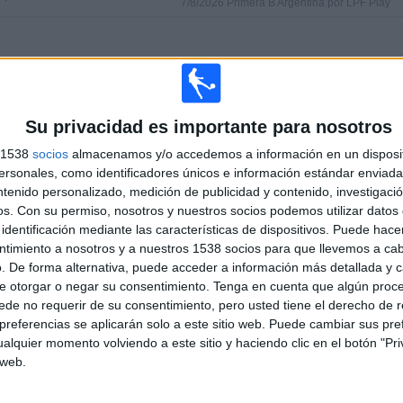
7/8/2026 Primera B Argentina por LPF Play
PARTIDOS
DÍAS
TOTAL
0
0
2
CONSECUTIVOS
SIN PARTIDO
CANALES TV
Su privacidad es importante para nosotros
DE PAGO
GRATUÍTO
s 1538
socios
almacenamos y/o accedemos a información en un disposit
sonales, como identificadores únicos e información estándar enviada 
TOTAL
MÁXIMO
TOTAL
ntenido personalizado, medición de publicidad y contenido, investigaci
2
3
35
os.
Con su permiso, nosotros y nuestros socios podemos utilizar datos 
identificación mediante las características de dispositivos. Puede hacer
COMPETICIONES
VS Platense
RIVALES
ntimiento a nosotros y a nuestros 1538 socios para que llevemos a ca
. De forma alternativa, puede acceder a información más detallada y 
RANKING POR COMPETICIONES
e otorgar o negar su consentimiento.
Tenga en cuenta que algún proc
de no requerir de su consentimiento, pero usted tiene el derecho de r
Primera B Argentina
50 (94,34%)
referencias se aplicarán solo a este sitio web. Puede cambiar sus pref
Copa Argentina
3 (5,66%)
alquier momento volviendo a este sitio y haciendo clic en el botón "Pri
Ver ranking completo
 web.