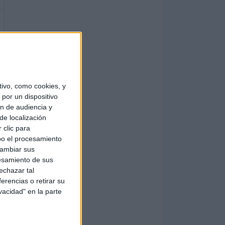
ivo, como cookies, y
por un dispositivo
ón de audiencia y
de localización
 clic para
bo el procesamiento
cambiar sus
esamiento de sus
echazar tal
erencias o retirar su
vacidad" en la parte