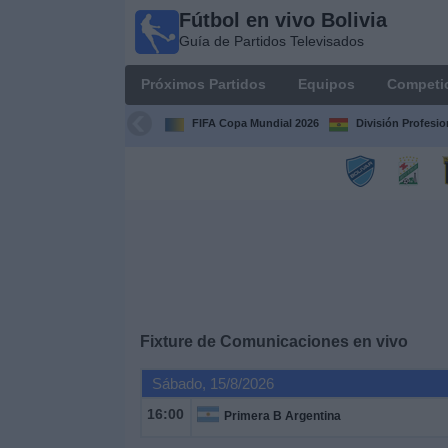
Fútbol en vivo Bolivia
Fútbol
Guía de Partidos Televisados
en vivo
Bolivia
Próximos Partidos
Equipos
Competi
Guía de
Partidos
FIFA Copa Mundial 2026
División Profesio
Televisados
Próximos
Partidos
Equipos
Competiciones
Fixture de
Comunicaciones
en vivo
Canales
Sábado, 15/8/2026
16:00
Primera B Argentina
Otros
Deportes