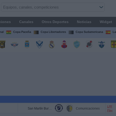
ciones
Canales
Otros Deportes
Noticias
Widget
nal
Copa Paceña
Copa Libertadores
Copa Sudamericana
La
LPF
San Martín Burzaco
Comunicaciones
Play