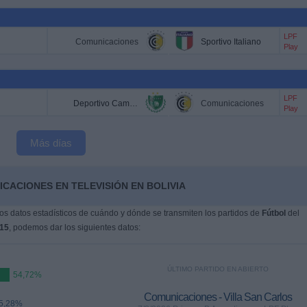
LPF
Comunicaciones
Sportivo Italiano
Play
LPF
Deportivo Camioneros
Comunicaciones
Play
Más días
CACIONES EN TELEVISIÓN EN BOLIVIA
s datos estadísticos de cuándo y dónde se transmiten los partidos de
Fútbol
del
015
, podemos dar los siguientes datos:
ÚLTIMO PARTIDO EN ABIERTO
54,72%
Comunicaciones - Villa San Carlos
5,28%