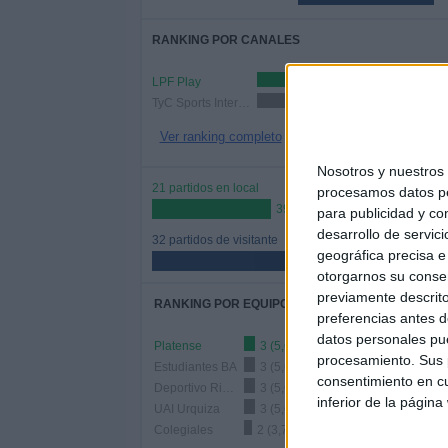
RANKING POR CANALES
LPF Play
29 (54,72%)
TyC Sports Internacional
24 (45,28%)
Ver ranking completo
Nosotros y nuestro
21 partidos en local
procesamos datos per
39,62%
para publicidad y co
desarrollo de servici
32 partidos de visitante
geográfica precisa e 
60,38%
otorgarnos su conse
previamente descrito
RANKING POR EQUIPOS
preferencias antes d
datos personales pue
Platense
3 (5,66%)
procesamiento. Sus p
Estudiantes BA
3 (5,66%)
consentimiento en cu
Deportivo Riestra
3 (5,66%)
inferior de la página
UAI Urquiza
3 (5,66%)
Colegiales
2 (3,77%)