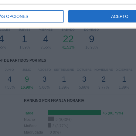
ÁS OPCIONES
ACEPTO
PARTIDOS POR DÍA DE LA SEMANA
RCOLES
JUEVES
VIERNES
SÁBADO
DOMINGO
4
1
4
22
9
55%
1,89%
7,55%
41,51%
16,98%
Nº DE PARTIDOS POR MES
JUNIO
JULIO
AGOSTO
SEPTIEMBRE
OCTUBRE
NOVIEMBRE
DICIEMBRE
4
9
3
1
3
2
1
7,55%
16,98%
5,66%
1,89%
5,66%
3,77%
1,89%
RANKING POR FRANJA HORARIA
Tarde
46 (86,79%)
Noche
5 (9,43%)
Mañana
2 (3,77%)
Madrugada
0 (0%)