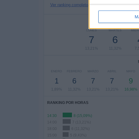
Ver ranking completo
M
Nº DE 
LUNES
MARTES
MIÉ
7
6
13,21%
11,32%
7,
ENERO
FEBRERO
MARZO
ABRIL
MAYO
1
6
7
7
9
1,89%
11,32%
13,21%
13,21%
16,98%
RANKING POR HORAS
14:30
8 (15,09%)
14:00
7 (13,21%)
18:00
6 (11,32%)
15:00
5 (9,43%)