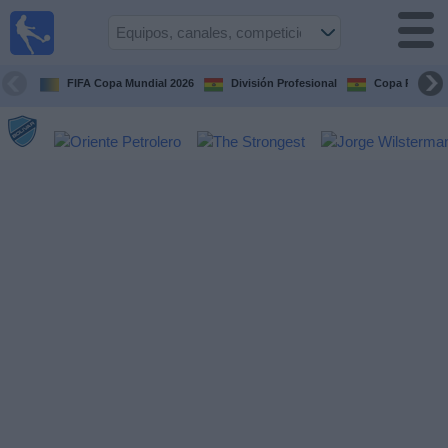
Fútbol
en vivo
Bolivia
FIFA Copa Mundial 2026
División Profesional
Copa Paceña
Guía de
Partidos
Televisados
Próximos
Partidos
Equipos
Competiciones
Canales
Otros
Deportes