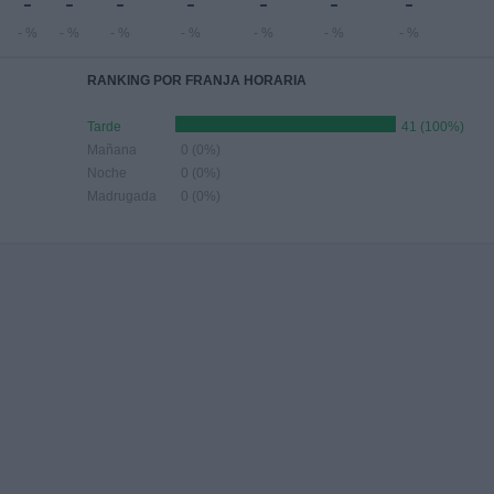
-
-
-
-
-
-
-
- %
- %
- %
- %
- %
- %
- %
RANKING POR FRANJA HORARIA
Tarde
41 (100%)
Mañana
0 (0%)
Noche
0 (0%)
Madrugada
0 (0%)