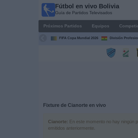
Fútbol en vivo Bolivia
Fútbol
Guía de Partidos Televisados
en vivo
Bolivia
Próximos Partidos
Equipos
Competi
Guía de
Partidos
FIFA Copa Mundial 2026
División Profesio
Televisados
Próximos
Partidos
Equipos
Competiciones
Fixture de
Cianorte
en vivo
Canales
Cianorte:
En este momento no hay ningún part
emitidos anteriormente.
Otros
Deportes