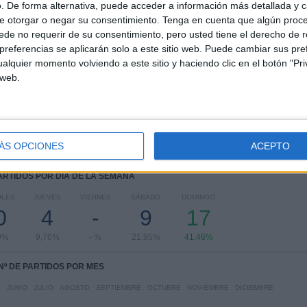
. De forma alternativa, puede acceder a información más detallada y 
e otorgar o negar su consentimiento.
Tenga en cuenta que algún proc
RANKING POR COMPETICIONES
de no requerir de su consentimiento, pero usted tiene el derecho de r
referencias se aplicarán solo a este sitio web. Puede cambiar sus pref
Campeonato Paranaense
41 (100%)
alquier momento volviendo a este sitio y haciendo clic en el botón "Pri
 web.
Ver ranking completo
ÁS OPCIONES
ACEPTO
PARTIDOS POR DÍA DE LA SEMANA
OLES
JUEVES
VIERNES
SÁBADO
DOMINGO
0
4
-
9
17
9%
9,76%
- %
21,95%
41,46%
Nº DE PARTIDOS POR MES
O
JUNIO
JULIO
AGOSTO
SEPTIEMBRE
OCTUBRE
NOVIEMBRE
DICIEMBRE