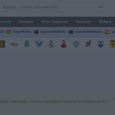
ciones
Canales
Otros Deportes
Noticias
Widget
nal
Copa Paceña
Copa Libertadores
Copa Sudamericana
La
×
ido televisado. Puedes consultar el historial de partidos en TV