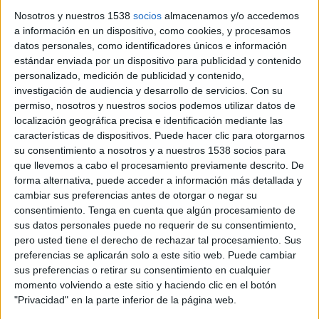
Civitanovese Academy
Nosotros y nuestros 1538
socios
almacenamos y/o accedemos
FIFA+
a información en un dispositivo, como cookies, y procesamos
datos personales, como identificadores únicos e información
Sábado, 7/9/2024
estándar enviada por un dispositivo para publicidad y contenido
personalizado, medición de publicidad y contenido,
03:30
Memorial Paolo Rossi
investigación de audiencia y desarrollo de servicios.
Con su
permiso, nosotros y nuestros socios podemos utilizar datos de
FC Porto Academy
localización geográfica precisa e identificación mediante las
Castiglione del Lago Academy
características de dispositivos. Puede hacer clic para otorgarnos
FIFA+
su consentimiento a nosotros y a nuestros 1538 socios para
que llevemos a cabo el procesamiento previamente descrito. De
10:00
Memorial Paolo Rossi
forma alternativa, puede acceder a información más detallada y
cambiar sus preferencias antes de otorgar o negar su
Castiglione del Lago Academy
consentimiento.
Tenga en cuenta que algún procesamiento de
Montevarchi Aquila Academy
sus datos personales puede no requerir de su consentimiento,
FIFA+
pero usted tiene el derecho de rechazar tal procesamiento. Sus
preferencias se aplicarán solo a este sitio web. Puede cambiar
sus preferencias o retirar su consentimiento en cualquier
Viernes, 6/9/2024
momento volviendo a este sitio y haciendo clic en el botón
03:30
Memorial Paolo Rossi
"Privacidad" en la parte inferior de la página web.