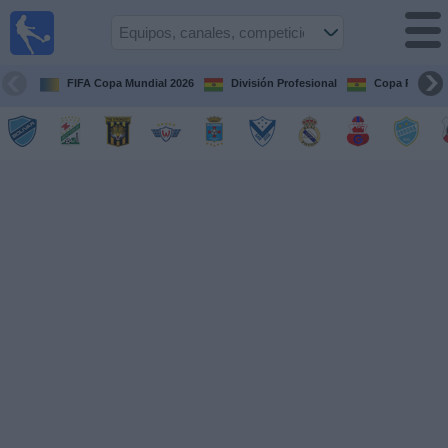
Fútbol
en vivo
Bolivia
FIFA Copa Mundial 2026
División Profesional
Copa Paceña
Guía de
Partidos
Televisados
Próximos
Partidos
Equipos
Competiciones
Canales
Otros
Deportes