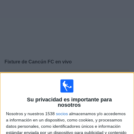
Noticias
Widget
Fixture de
Cancún FC
en vivo
×
Cancún FC:
En este momento no hay ningún partido
televisado. Puedes consultar el historial de partidos en
TV emitidos anteriormente.
Su privacidad es importante para
nosotros
Domingo, 3/5/2026
Nosotros y nuestros 1538
socios
almacenamos y/o accedemos
19:00
Liga Expansión MX
a información en un dispositivo, como cookies, y procesamos
Semifinales
datos personales, como identificadores únicos e información
estándar enviada por un dispositivo para publicidad y contenido