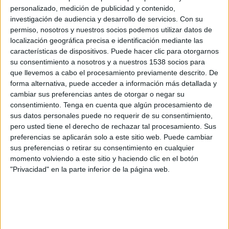
Cancún FC
personalizado, medición de publicidad y contenido,
TM Fútbol Club
investigación de audiencia y desarrollo de servicios.
Con su
Disney+ Premium
permiso, nosotros y nuestros socios podemos utilizar datos de
localización geográfica precisa e identificación mediante las
características de dispositivos. Puede hacer clic para otorgarnos
Jueves, 30/4/2026
su consentimiento a nosotros y a nuestros 1538 socios para
23:05
Liga Expansión MX
que llevemos a cabo el procesamiento previamente descrito. De
Semifinales
forma alternativa, puede acceder a información más detallada y
cambiar sus preferencias antes de otorgar o negar su
TM Fútbol Club
consentimiento.
Tenga en cuenta que algún procesamiento de
Cancún FC
sus datos personales puede no requerir de su consentimiento,
pero usted tiene el derecho de rechazar tal procesamiento. Sus
Disney+ Premium
preferencias se aplicarán solo a este sitio web. Puede cambiar
sus preferencias o retirar su consentimiento en cualquier
Domingo, 26/4/2026
momento volviendo a este sitio y haciendo clic en el botón
"Privacidad" en la parte inferior de la página web.
21:00
Liga Expansión MX
1/4 de Final
Cancún FC
CD Tapatío
Disney+ Premium