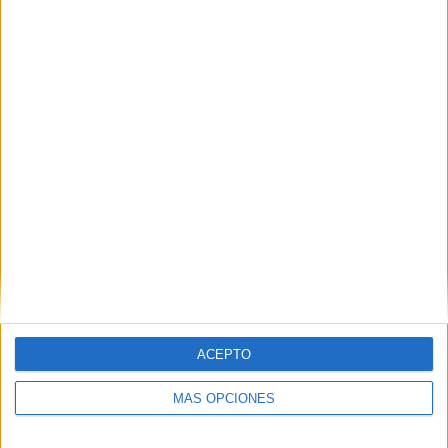
52,55%
65 partidos de visitante
47,45%
TOTAL
MÁXIMO
TOTAL
1
14
19
COMPETICIONES
VS Atlante
RIVALES
RANKING POR EQUIPOS
Atlante
14 (10,22%)
Celaya
11 (8,03%)
Tepatitlán FC
10 (7,3%)
Venados
10 (7,3%)
Tlaxcala
10 (7,3%)
Ver ranking completo
ACEPTO
MÁS OPCIONES
RANKING POR COMPETICIONES
Liga Expansión MX
137 (100%)