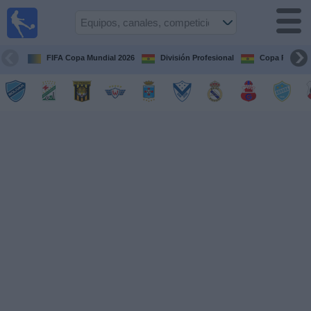
Fútbol
en vivo
Bolivia
FIFA Copa Mundial 2026
División Profesional
Copa Paceña
Guía de
Partidos
Televisados
Próximos
Partidos
Equipos
Competiciones
Canales
Otros
Deportes