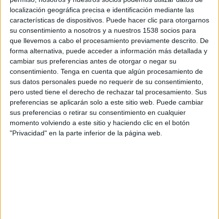
Baréin
localización geográfica precisa e identificación mediante las
Disney+ Premium
características de dispositivos. Puede hacer clic para otorgarnos
su consentimiento a nosotros y a nuestros 1538 socios para
que llevemos a cabo el procesamiento previamente descrito. De
DATOS ESTADÍSTICOS DEL EQUIPO BARÉIN EN
forma alternativa, puede acceder a información más detallada y
TELEVISIÓN EN BOLIVIA
cambiar sus preferencias antes de otorgar o negar su
consentimiento.
Tenga en cuenta que algún procesamiento de
A fecha de hoy
8/8/2026
y desde que esta web recoge los datos
sus datos personales puede no requerir de su consentimiento,
estadísticos de cuándo y dónde se transmiten los partidos de
Fútbol
del
pero usted tiene el derecho de rechazar tal procesamiento. Sus
equipo
Baréin
en
Bolivia
, que fue el
30/5/2017
, podemos dar los
preferencias se aplicarán solo a este sitio web. Puede cambiar
siguientes datos:
sus preferencias o retirar su consentimiento en cualquier
momento volviendo a este sitio y haciendo clic en el botón
22
"Privacidad" en la parte inferior de la página web.
PARTIDOS TELEVISADOS
2 partidos en abierto
9,09%
20 partidos de pago
90,91%
ÚLTIMO PARTIDO EN ABIERTO