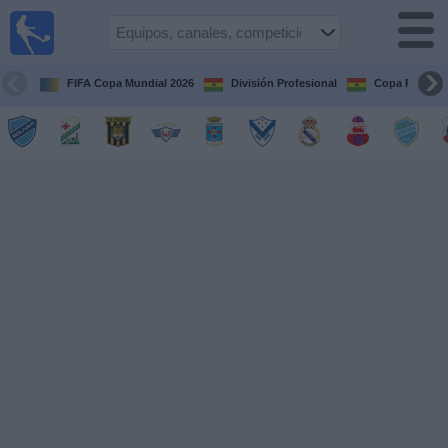
Fútbol
en vivo
Bolivia
FIFA Copa Mundial 2026
División Profesional
Copa Paceña
Guía de
Partidos
Televisados
Próximos
Partidos
Equipos
Competiciones
Canales
Otros
Deportes