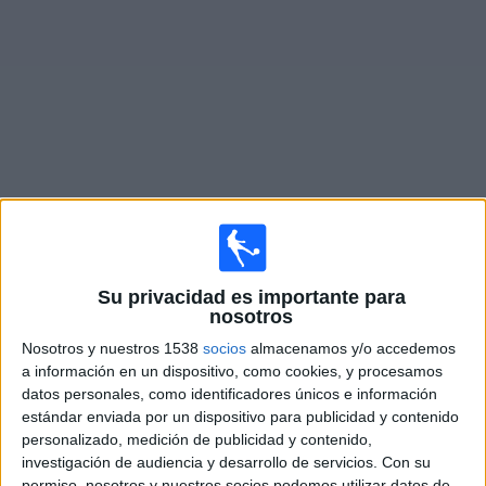
Noticias
Widget
Fixture de
Baréin
en vivo
×
Baréin:
En este momento no hay ningún partido
Su privacidad es importante para
televisado. Puedes consultar el historial de partidos en
nosotros
TV emitidos anteriormente.
Nosotros y nuestros 1538
socios
almacenamos y/o accedemos
a información en un dispositivo, como cookies, y procesamos
Viernes, 5/6/2026
datos personales, como identificadores únicos e información
estándar enviada por un dispositivo para publicidad y contenido
12:00
Amistoso
personalizado, medición de publicidad y contenido,
investigación de audiencia y desarrollo de servicios.
Con su
Georgia
permiso, nosotros y nuestros socios podemos utilizar datos de