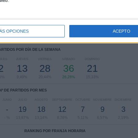
 web.
Liga Expansión MX
10 (7,3%)
Copa MX
9 (6,57%)
Leagues Cup
8 (5,84%)
Copa Telcel
2 (1,46%)
ÁS OPCIONES
ACEPTO
Ver ranking completo
PARTIDOS POR DÍA DE LA SEMANA
OLES
JUEVES
VIERNES
SÁBADO
DOMINGO
2
13
28
36
21
06%
9,49%
20,44%
26,28%
15,33%
Nº DE PARTIDOS POR MES
JUNIO
JULIO
AGOSTO
SEPTIEMBRE
OCTUBRE
NOVIEMBRE
DICIEMBRE
-
19
18
12
7
9
3
- %
13,87%
13,14%
8,76%
5,11%
6,57%
2,19%
RANKING POR FRANJA HORARIA