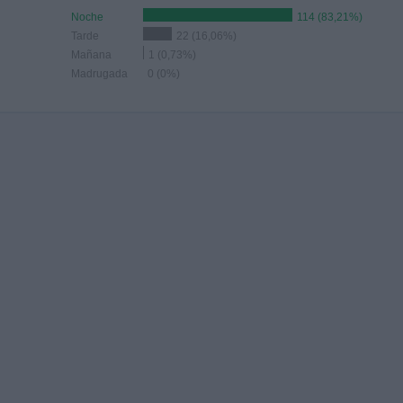
Noche
114 (83,21%)
Tarde
22 (16,06%)
Mañana
1 (0,73%)
Madrugada
0 (0%)