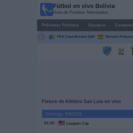
Fútbol en vivo Bolivia
Fútbol
Guía de Partidos Televisados
en vivo
Bolivia
Próximos Partidos
Equipos
Competi
Guía de
Partidos
FIFA Copa Mundial 2026
División Profesio
Televisados
Próximos
Partidos
Equipos
Competiciones
Fixture de
Atlético San Luis
en vivo
Canales
Domingo, 9/8/2026
20:00
Leagues Cup
Otros
Deportes