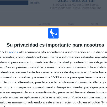
Necaxa - Atlético San Luis
89,78%
6/2/2026 Liga MX por Claro Sports,
Clarosports.com, Claro Sports YouTube
PARTIDOS
DÍAS
TOTAL
10
180
14
CONSECUTIVOS
SIN PARTIDO
CANALES TV
DE PAGO
GRATUÍTO
Su privacidad es importante para nosotros
s 1538
socios
almacenamos y/o accedemos a información en un disposit
sonales, como identificadores únicos e información estándar enviada 
ntenido personalizado, medición de publicidad y contenido, investigaci
os.
Con su permiso, nosotros y nuestros socios podemos utilizar datos 
TOTAL
MÁXIMO
TOTAL
identificación mediante las características de dispositivos. Puede hacer
6
14
30
ntimiento a nosotros y a nuestros 1538 socios para que llevemos a ca
. De forma alternativa, puede acceder a información más detallada y 
COMPETICIONES
VS Pachuca
RIVALES
e otorgar o negar su consentimiento.
Tenga en cuenta que algún proc
de no requerir de su consentimiento, pero usted tiene el derecho de r
RANKING POR COMPETICIONES
referencias se aplicarán solo a este sitio web. Puede cambiar sus pref
alquier momento volviendo a este sitio y haciendo clic en el botón "Pri
Liga MX
107 (78,1%)