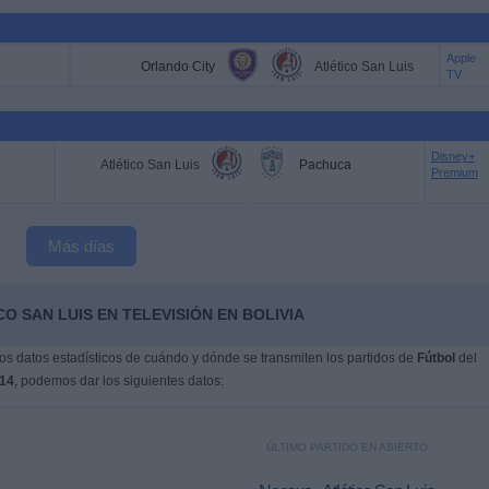
Apple
Orlando City
Atlético San Luis
TV
Disney+
Atlético San Luis
Pachuca
Premium
Más días
O SAN LUIS EN TELEVISIÓN EN BOLIVIA
s datos estadísticos de cuándo y dónde se transmiten los partidos de
Fútbol
del
014
, podemos dar los siguientes datos:
ÚLTIMO PARTIDO EN ABIERTO