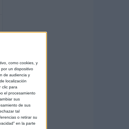
ivo, como cookies, y
por un dispositivo
ón de audiencia y
de localización
 clic para
bo el procesamiento
cambiar sus
esamiento de sus
echazar tal
erencias o retirar su
vacidad" en la parte