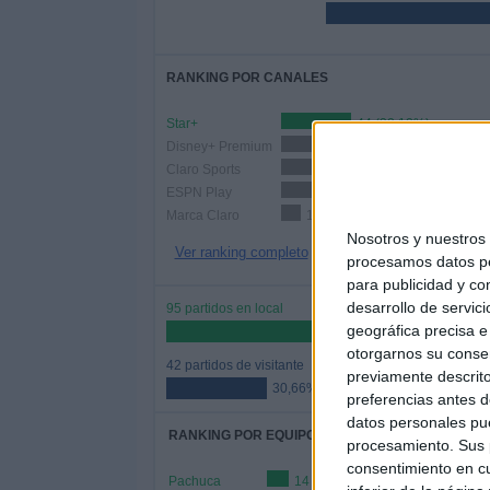
RANKING POR CANALES
Star+
44 (32,12%)
Disney+ Premium
39 (28,47%)
Claro Sports
23 (16,79%)
ESPN Play
21 (15,33%)
Marca Claro
12 (8,76%)
Nosotros y nuestro
Ver ranking completo
procesamos datos per
para publicidad y co
desarrollo de servici
95 partidos en local
geográfica precisa e 
69,34%
otorgarnos su conse
42 partidos de visitante
previamente descrito
30,66%
preferencias antes d
datos personales pue
RANKING POR EQUIPOS
procesamiento. Sus p
consentimiento en cu
Pachuca
14 (10,22%)