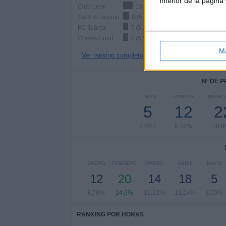
inferior de la página
Club León
13 (9,49%)
Santos Laguna
8 (5,84%)
FC Juárez
7 (5,11%)
Chivas Guadalajara
7 (5,11%)
M
Ver ranking completo
Nº DE 
LUNES
MARTES
MIÉRC
5
12
2
3,65%
8,76%
16,
ENERO
FEBRERO
MARZO
ABRIL
MAYO
12
20
14
18
5
8,76%
14,6%
10,22%
13,14%
3,65%
RANKING POR HORAS