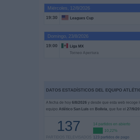
Miércoles, 12/8/2026
Noticias
19:30
Leagues Cup
Widget
Domingo, 23/8/2026
19:00
Liga MX
Torneo Apertura
DATOS ESTADÍSTICOS DEL EQUIPO ATLÉTIC
A fecha de hoy
6/8/2026
y desde que esta web recoge lo
equipo
Atlético San Luis
en
Bolivia
, que fue el
27/9/2
137
14 partidos en abierto
10,22%
PARTIDOS TELEVISADOS
123 partidos de pago