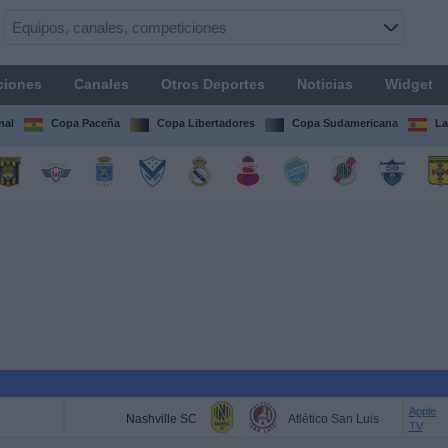
ciones
Canales
Otros Deportes
Noticias
Widget
nal
Copa Paceña
Copa Libertadores
Copa Sudamericana
La
Apple
Nashville SC
Atlético San Luis
TV