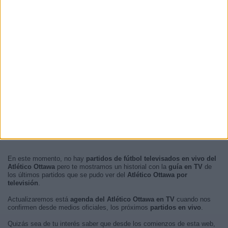
En este momento, no hay
partidos de fútbol televisados en vivo del
Atlético Ottawa
pero te mostramos un historial con la
guía en TV
de
los últimos partidos que se pudo ver del
Atlético Ottawa por
televisión
.
Actualizaremos está
agenda del Atlético Ottawa en TV
cuando nos
confirmen desde medios oficiales, los próximos
partidos en vivo
.
Quizás sea de tu interés saber que desde los comienzos de esta web,