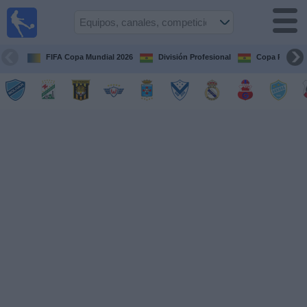
Fútbol
en vivo
Bolivia
FIFA Copa Mundial 2026
División Profesional
Copa Paceña
Guía de
Partidos
Televisados
Próximos
Partidos
Equipos
Competiciones
Canales
Otros
Deportes