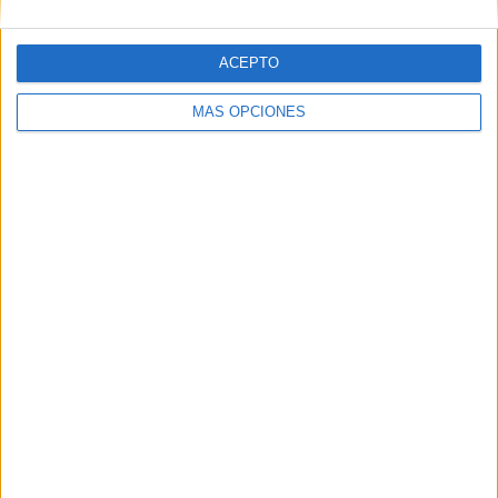
Nº DE PARTIDOS POR DÍA DE LA SEMANA
LUNES
MARTES
MIÉRCOLES
JUEVES
VIERNES
-
2
-
-
-
ACEPTO
- %
100%
- %
- %
- %
MÁS OPCIONES
SÁBADO
DOMINGO
-
-
- %
- %
Nº DE PARTIDOS POR MES
ENERO
FEBRERO
MARZO
ABRIL
MAYO
JUNIO
JULIO
AGOSTO
-
2
-
-
-
-
-
-
- %
100%
- %
- %
- %
- %
- %
- %
SEPTIEMBRE
OCTUBRE
NOVIEMBRE
DICIEMBRE
-
-
-
-
- %
- %
- %
- %
RANKING POR HORAS