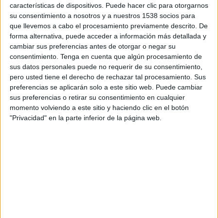
Atlético Ottawa
características de dispositivos. Puede hacer clic para otorgarnos
su consentimiento a nosotros y a nuestros 1538 socios para
Disney+ Premium
que llevemos a cabo el procesamiento previamente descrito. De
forma alternativa, puede acceder a información más detallada y
Martes, 17/2/2026
cambiar sus preferencias antes de otorgar o negar su
consentimiento.
Tenga en cuenta que algún procesamiento de
20:00
CONCACAF Champions Cup
sus datos personales puede no requerir de su consentimiento,
Atlético Ottawa
pero usted tiene el derecho de rechazar tal procesamiento. Sus
preferencias se aplicarán solo a este sitio web. Puede cambiar
Nashville SC
sus preferencias o retirar su consentimiento en cualquier
Disney+ Premium
momento volviendo a este sitio y haciendo clic en el botón
"Privacidad" en la parte inferior de la página web.
DATOS ESTADÍSTICOS DEL EQUIPO ATLÉTICO OTTAWA EN
TELEVISIÓN EN BOLIVIA
A fecha de hoy
9/8/2026
y desde que esta web recoge los datos
estadísticos de cuándo y dónde se transmiten los partidos de
Fútbol
del
equipo
Atlético Ottawa
en
Bolivia
, que fue el
18/2/2026
, podemos dar los
siguientes datos: