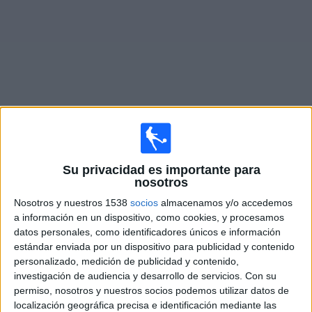
Noticias
Widget
Fixture de
Atlético Ottawa
en vivo
Su privacidad es importante para
×
Atlético Ottawa:
En este momento no hay ningún
nosotros
partido televisado. Puedes consultar el historial de
Nosotros y nuestros 1538
socios
almacenamos y/o accedemos
partidos en TV emitidos anteriormente.
a información en un dispositivo, como cookies, y procesamos
datos personales, como identificadores únicos e información
estándar enviada por un dispositivo para publicidad y contenido
Martes, 24/2/2026
personalizado, medición de publicidad y contenido,
20:00
CONCACAF Champions Cup
investigación de audiencia y desarrollo de servicios.
Con su
permiso, nosotros y nuestros socios podemos utilizar datos de
Nashville SC
localización geográfica precisa e identificación mediante las