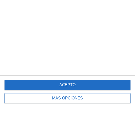
COMPETICIONES
VS Salernitana
RIVALES
RANKING POR EQUIPOS
Salernitana
2 (28,57%)
Catania
2 (28,57%)
Crotone
2 (28,57%)
Juventus B
1 (14,29%)
Ver ranking completo
RANKING POR COMPETICIONES
Serie C
6 (85,71%)
ACEPTO
Coppa Italia Serie C
1 (14,29%)
MÁS OPCIONES
Ver ranking completo
Nº DE PARTIDOS POR DÍA DE LA SEMANA
LUNES
MARTES
MIÉRCOLES
JUEVES
VIERNES