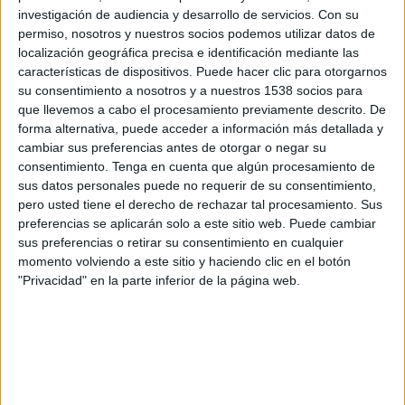
Catania
investigación de audiencia y desarrollo de servicios.
Con su
OneFootball PPV
permiso, nosotros y nuestros socios podemos utilizar datos de
localización geográfica precisa e identificación mediante las
características de dispositivos. Puede hacer clic para otorgarnos
Domingo, 25/1/2026
su consentimiento a nosotros y a nuestros 1538 socios para
08:30
Serie C
que llevemos a cabo el procesamiento previamente descrito. De
forma alternativa, puede acceder a información más detallada y
Sorrento 1945
cambiar sus preferencias antes de otorgar o negar su
Salernitana
consentimiento.
Tenga en cuenta que algún procesamiento de
sus datos personales puede no requerir de su consentimiento,
OneFootball PPV
pero usted tiene el derecho de rechazar tal procesamiento. Sus
preferencias se aplicarán solo a este sitio web. Puede cambiar
Martes, 25/11/2025
sus preferencias o retirar su consentimiento en cualquier
momento volviendo a este sitio y haciendo clic en el botón
12:00
Coppa Italia Serie C
"Privacidad" en la parte inferior de la página web.
Sorrento 1945
Crotone
OneFootball PPV
Más días