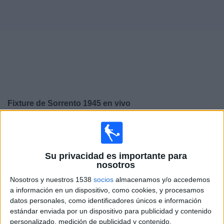
Noticias
Widget
Fixture de
Sorrento 1945
en vivo
×
Sorrento 1945:
En este momento no hay ningún partido
televisado. Puedes consultar el historial de partidos en
TV emitidos anteriormente.
Su privacidad es importante para
nosotros
Sábado, 31/1/2026
Nosotros y nuestros 1538
socios
almacenamos y/o accedemos
a información en un dispositivo, como cookies, y procesamos
08:30
Serie C
datos personales, como identificadores únicos e información
estándar enviada por un dispositivo para publicidad y contenido
Sorrento 1945
personalizado, medición de publicidad y contenido,