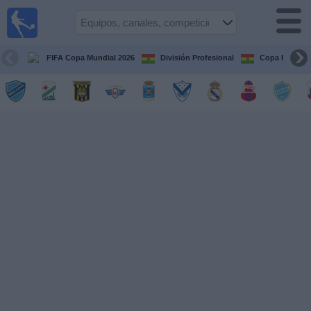
Fútbol
en vivo
Bolivia
FIFA Copa Mundial 2026
División Profesional
Copa Paceña
Guía de
Partidos
Televisados
Próximos
Partidos
Equipos
Competiciones
Canales
Otros
Deportes