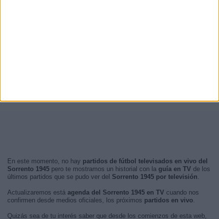
En este momento, no hay
partidos de fútbol televisados en vivo del
Sorrento 1945
pero te mostramos un historial con la
guía en TV
de los
últimos partidos que se pudo ver del
Sorrento 1945 por televisión
.
Actualizaremos está
agenda del Sorrento 1945 en TV
cuando nos
confirmen desde medios oficiales, los próximos
partidos en vivo
.
Quizás sea de tu interés saber que desde los comienzos de esta web,