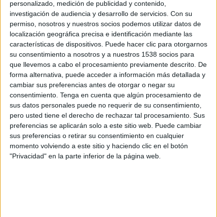
personalizado, medición de publicidad y contenido,
Sacachispas
investigación de audiencia y desarrollo de servicios.
Con su
LPF Play
permiso, nosotros y nuestros socios podemos utilizar datos de
localización geográfica precisa e identificación mediante las
Lunes, 27/7/2026
características de dispositivos. Puede hacer clic para otorgarnos
su consentimiento a nosotros y a nuestros 1538 socios para
14:00
Primera C
que llevemos a cabo el procesamiento previamente descrito. De
forma alternativa, puede acceder a información más detallada y
Sacachispas
cambiar sus preferencias antes de otorgar o negar su
Leandro N. Alem
consentimiento.
Tenga en cuenta que algún procesamiento de
LPF Play
sus datos personales puede no requerir de su consentimiento,
pero usted tiene el derecho de rechazar tal procesamiento. Sus
Sábado, 11/7/2026
preferencias se aplicarán solo a este sitio web. Puede cambiar
sus preferencias o retirar su consentimiento en cualquier
14:00
Primera C
momento volviendo a este sitio y haciendo clic en el botón
"Privacidad" en la parte inferior de la página web.
Cambaceres
Sacachispas
LPF Play
Más días