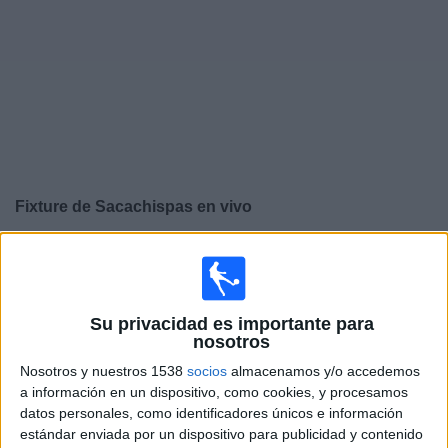
Noticias
Widget
Fixture de
Sacachispas
en vivo
×
Sacachispas:
En este momento no hay ningún partido
televisado. Puedes consultar el historial de partidos en
TV emitidos anteriormente.
Su privacidad es importante para
nosotros
Viernes, 31/7/2026
Nosotros y nuestros 1538
socios
almacenamos y/o accedemos
14:00
a información en un dispositivo, como cookies, y procesamos
Primera C
datos personales, como identificadores únicos e información
Puerto Nuevo
estándar enviada por un dispositivo para publicidad y contenido