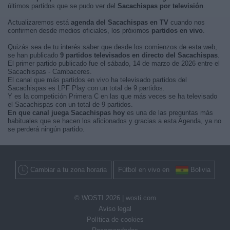
últimos partidos que se pudo ver del
Sacachispas por televisión
.
Actualizaremos está
agenda del Sacachispas en TV
cuando nos
confirmen desde medios oficiales, los próximos
partidos en vivo
.
Quizás sea de tu interés saber que desde los comienzos de esta web,
se han publicado
9 partidos televisados en directo del Sacachispas
.
El primer partido publicado fue el sábado, 14 de marzo de 2026 entre el
Sacachispas - Cambaceres.
El canal que más partidos en vivo ha televisado partidos del
Sacachispas es LPF Play con un total de 9 partidos.
Y es la competición Primera C en las que más veces se ha televisado
el Sacachispas con un total de 9 partidos.
En que canal juega Sacachispas hoy
es una de las preguntas más
habituales que se hacen los aficionados y gracias a esta Agenda, ya no
se perderá ningún partido.
Cambiar a tu zona horaria
Fútbol en vivo en
Bolivia
© WOSTI 2026 |
wosti.com
Aviso legal
Política de cookies