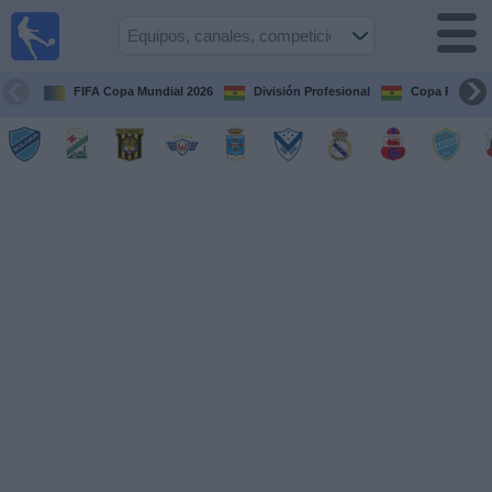
Fútbol
en vivo
Bolivia
FIFA Copa Mundial 2026
División Profesional
Copa Paceña
Guía de
Partidos
Televisados
Próximos
Partidos
Equipos
Competiciones
Canales
Otros
Deportes