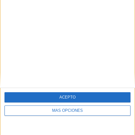
COMPETICIONES
VS
RIVALES
Cambaceres
RANKING POR EQUIPOS
Cambaceres
2 (7,14%)
Puerto Nuevo
2 (7,14%)
Arsenal Sarandí
1 (3,57%)
Sarmiento
1 (3,57%)
Estudiantes BA
1 (3,57%)
Ver ranking completo
RANKING POR COMPETICIONES
Primera B Argentina
15 (53,57%)
ACEPTO
Primera C
9 (32,14%)
Copa Argentina
3 (10,71%)
MÁS OPCIONES
Primera Nacional Argentina
1 (3,57%)
Ver ranking completo