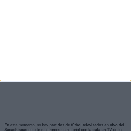
En este momento, no hay
partidos de fútbol televisados en vivo del
Sacachispas
pero te mostramos un historial con la
guía en TV
de los