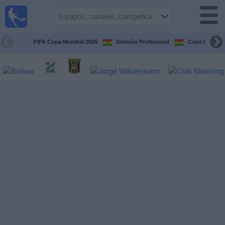
Fútbol
en vivo
Bolivia
FIFA Copa Mundial 2026
División Profesional
Copa Paceña
Guía de
Partidos
Televisados
Próximos
Partidos
Equipos
Competiciones
Canales
Otros
Deportes