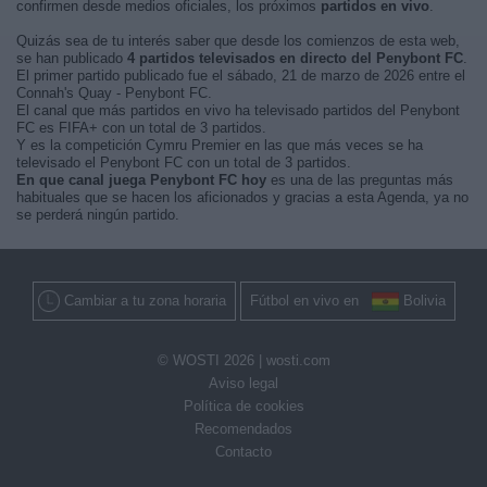
confirmen desde medios oficiales, los próximos
partidos en vivo
.
Quizás sea de tu interés saber que desde los comienzos de esta web,
se han publicado
4 partidos televisados en directo del Penybont FC
.
El primer partido publicado fue el sábado, 21 de marzo de 2026 entre el
Connah's Quay - Penybont FC.
El canal que más partidos en vivo ha televisado partidos del Penybont
FC es FIFA+ con un total de 3 partidos.
Y es la competición Cymru Premier en las que más veces se ha
televisado el Penybont FC con un total de 3 partidos.
En que canal juega Penybont FC hoy
es una de las preguntas más
habituales que se hacen los aficionados y gracias a esta Agenda, ya no
se perderá ningún partido.
Cambiar a tu zona horaria
Fútbol en vivo en
Bolivia
© WOSTI 2026 |
wosti.com
Aviso legal
Política de cookies
Recomendados
Contacto