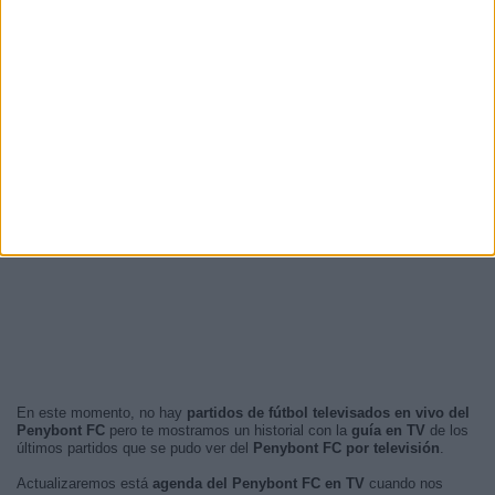
En este momento, no hay
partidos de fútbol televisados en vivo del
Penybont FC
pero te mostramos un historial con la
guía en TV
de los
últimos partidos que se pudo ver del
Penybont FC por televisión
.
Actualizaremos está
agenda del Penybont FC en TV
cuando nos