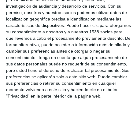
Penybont FC
investigación de audiencia y desarrollo de servicios.
Con su
FC Santa Coloma
permiso, nosotros y nuestros socios podemos utilizar datos de
localización geográfica precisa e identificación mediante las
OneFootball PPV
características de dispositivos. Puede hacer clic para otorgarnos
su consentimiento a nosotros y a nuestros 1538 socios para
Sábado, 18/4/2026
que llevemos a cabo el procesamiento previamente descrito. De
forma alternativa, puede acceder a información más detallada y
12:15
Cymru Premier
cambiar sus preferencias antes de otorgar o negar su
Caernarfon Town
consentimiento.
Tenga en cuenta que algún procesamiento de
sus datos personales puede no requerir de su consentimiento,
Penybont FC
pero usted tiene el derecho de rechazar tal procesamiento. Sus
FIFA+
preferencias se aplicarán solo a este sitio web. Puede cambiar
sus preferencias o retirar su consentimiento en cualquier
Sábado, 28/3/2026
momento volviendo a este sitio y haciendo clic en el botón
"Privacidad" en la parte inferior de la página web.
09:30
Cymru Premier
Penybont FC
Colwyn Bay FC
DAZN App Gratis (Ver gratis)
FIFA+