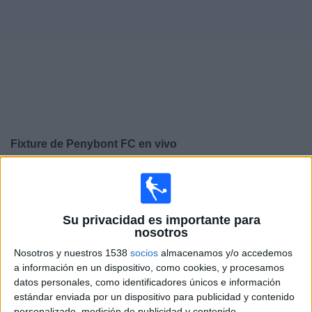
Noticias
Widget
Fixture de
Penybont FC
en vivo
×
Penybont FC:
En este momento no hay ningún partido
televisado. Puedes consultar el historial de partidos en
TV emitidos anteriormente.
Su privacidad es importante para
nosotros
Jueves, 9/7/2026
Nosotros y nuestros 1538
socios
almacenamos y/o accedemos
a información en un dispositivo, como cookies, y procesamos
14:45
Conference League
datos personales, como identificadores únicos e información
1ª Ronda Clasificación
estándar enviada por un dispositivo para publicidad y contenido
personalizado, medición de publicidad y contenido,