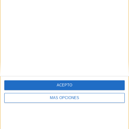
TOTAL
MÁXIMO
TOTAL
2
1
4
COMPETICIONES
VS Connah's
RIVALES
Quay
RANKING POR EQUIPOS
Connah's Quay
1 (25%)
Caernarfon Town
1 (25%)
Colwyn Bay FC
1 (25%)
FC Santa Coloma
1 (25%)
Ver ranking completo
ACEPTO
RANKING POR COMPETICIONES
MÁS OPCIONES
Cymru Premier
3 (75%)
Conference League
1 (25%)
Ver ranking completo