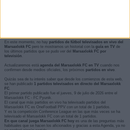
En este momento, no hay
partidos de fútbol televisados en vivo del
Marsaxlokk FC
pero te mostramos un historial con la
guía en TV
de
los últimos partidos que se pudo ver del
Marsaxlokk FC por
televisión
.
Actualizaremos está
agenda del Marsaxlokk FC en TV
cuando nos
confirmen desde medios oficiales, los próximos
partidos en vivo
.
Quizás sea de tu interés saber que desde los comienzos de esta web,
se han publicado
1 partidos televisados en directo del Marsaxlokk
FC
.
El primer partido publicado fue el jueves, 9 de julio de 2026 entre el
Marsaxlokk FC - FC Pyunik.
El canal que más partidos en vivo ha televisado partidos del
Marsaxlokk FC es OneFootball PPV con un total de 1 partidos.
Y es la competición Conference League en las que más veces se ha
televisado el Marsaxlokk FC con un total de 1 partidos.
En que canal juega Marsaxlokk FC hoy
es una de las preguntas más
habituales que se hacen los aficionados y gracias a esta Agenda, ya no