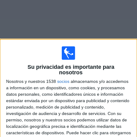
Noticias
Widget
Fixture de
Marsaxlokk FC
en vivo
Su privacidad es importante para
nosotros
×
Marsaxlokk FC:
En este momento no hay ningún
Nosotros y nuestros 1538
socios
almacenamos y/o accedemos
partido televisado. Puedes consultar el historial de
a información en un dispositivo, como cookies, y procesamos
partidos en TV emitidos anteriormente.
datos personales, como identificadores únicos e información
estándar enviada por un dispositivo para publicidad y contenido
personalizado, medición de publicidad y contenido,
Jueves, 9/7/2026
investigación de audiencia y desarrollo de servicios.
Con su
13:00
permiso, nosotros y nuestros socios podemos utilizar datos de
Conference League
localización geográfica precisa e identificación mediante las
1ª Ronda Clasificación
características de dispositivos. Puede hacer clic para otorgarnos