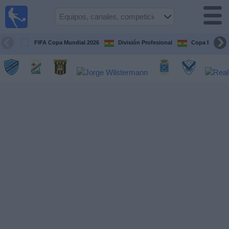
Fútbol
en vivo
Bolivia
FIFA Copa Mundial 2026
División Profesional
Copa Paceña
Guía de
Partidos
Televisados
Próximos
Partidos
Equipos
Competiciones
Canales
Otros
Deportes