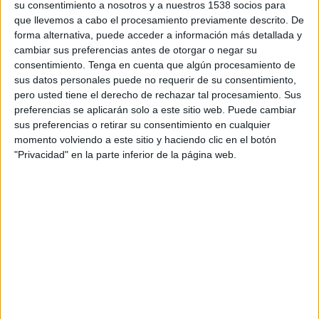
Marsaxlokk FC
su consentimiento a nosotros y a nuestros 1538 socios para
que llevemos a cabo el procesamiento previamente descrito. De
FC Pyunik
forma alternativa, puede acceder a información más detallada y
OneFootball PPV
cambiar sus preferencias antes de otorgar o negar su
consentimiento.
Tenga en cuenta que algún procesamiento de
sus datos personales puede no requerir de su consentimiento,
DATOS ESTADÍSTICOS DEL EQUIPO MARSAXLOKK FC EN
pero usted tiene el derecho de rechazar tal procesamiento. Sus
TELEVISIÓN EN BOLIVIA
preferencias se aplicarán solo a este sitio web. Puede cambiar
sus preferencias o retirar su consentimiento en cualquier
A fecha de hoy
7/8/2026
y desde que esta web recoge los datos
momento volviendo a este sitio y haciendo clic en el botón
estadísticos de cuándo y dónde se transmiten los partidos de
Fútbol
del
"Privacidad" en la parte inferior de la página web.
equipo
Marsaxlokk FC
en
Bolivia
, que fue el
9/7/2026
, podemos dar los
siguientes datos:
1
PARTIDOS TELEVISADOS
0 partidos en abierto
0%
1 partidos de pago
100%