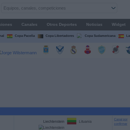
ciones
Canales
Otros Deportes
Noticias
Widget
nal
Copa Paceña
Copa Libertadores
Copa Sudamericana
La
Canal por
Liechtenstein
Lituania
confirmar