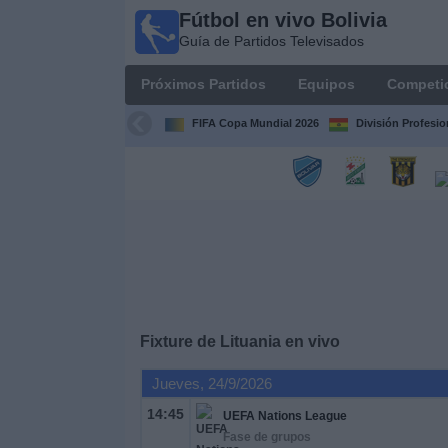
Fútbol en vivo Bolivia
Fútbol
Guía de Partidos Televisados
en vivo
Bolivia
Próximos Partidos
Equipos
Competi
Guía de
Partidos
FIFA Copa Mundial 2026
División Profesio
Televisados
Próximos
Partidos
Equipos
Competiciones
Fixture de
Lituania
en vivo
Canales
Jueves, 24/9/2026
14:45
UEFA Nations League
Otros
Fase de grupos
Deportes