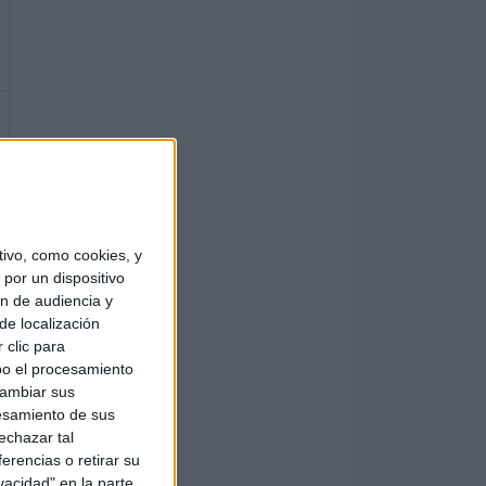
ivo, como cookies, y
por un dispositivo
ón de audiencia y
de localización
 clic para
bo el procesamiento
cambiar sus
esamiento de sus
echazar tal
erencias o retirar su
vacidad" en la parte