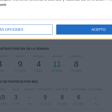
 web.
UEFA Nations League
14 (26,92%)
FIFA Copa Mundial 2026
11 (21,15%)
Amistoso
9 (17,31%)
Eurocopa 2028
9 (17,31%)
Europeo Sub-19 Femenino
3 (5,77%)
ÁS OPCIONES
ACEPTO
Ver ranking completo
PARTIDOS POR DÍA DE LA SEMANA
COLES
JUEVES
VIERNES
SÁBADO
DOMINGO
4
9
4
11
8
69%
17,31%
7,69%
21,15%
15,38%
Nº DE PARTIDOS POR MES
UNIO
JULIO
AGOSTO
SEPTIEMBRE
OCTUBRE
NOVIEMBRE
DICIEMBRE
10
3
-
9
8
6
-
,23%
5,77%
- %
17,31%
15,38%
11,54%
- %