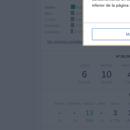
inferior de la página
Serbia
4 (7,69%)
Italia
3 (5,77%)
Chipre
3 (5,77%)
Finlandia
3 (5,77%)
Inglaterra
2 (3,85%)
M
Ver ranking completo
Nº DE 
LUNES
MARTES
MIÉR
6
10
11,54%
19,23%
7,
ENERO
FEBRERO
MARZO
ABRIL
MAYO
J
-
-
13
-
3
- %
- %
25%
- %
5,77%
19