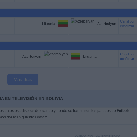
Canal por
Lituania
Azerbaiyán
confirmar
Canal por
Azerbaiyán
Lituania
confirmar
Más días
A EN TELEVISIÓN EN BOLIVIA
s datos estadísticos de cuándo y dónde se transmiten los partidos de
Fútbol
del
os dar los siguientes datos:
ÚLTIMO PARTIDO EN ABIERTO