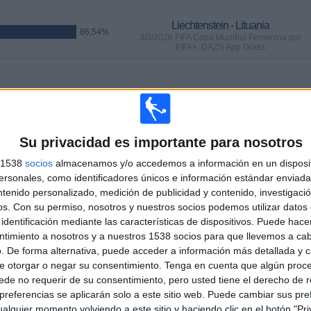
Liechtenstein - Lituania
86,54%
3/3/2026 FIFA Copa Mundial Femenina por
FIFA+, DAZN App Gratis
PARTIDOS
DÍAS
TOTAL
3
155
12
CONSECUTIVOS
SIN PARTIDO
CANALES TV
Su privacidad es importante para nosotros
DE PAGO
GRATUÍTO
s 1538
socios
almacenamos y/o accedemos a información en un disposit
sonales, como identificadores únicos e información estándar enviada 
ntenido personalizado, medición de publicidad y contenido, investigaci
os.
Con su permiso, nosotros y nuestros socios podemos utilizar datos 
identificación mediante las características de dispositivos. Puede hacer
TOTAL
MÁXIMO
TOTAL
ntimiento a nosotros y a nuestros 1538 socios para que llevemos a ca
9
4
29
. De forma alternativa, puede acceder a información más detallada y 
e otorgar o negar su consentimiento.
Tenga en cuenta que algún proc
COMPETICIONES
VS Serbia
RIVALES
de no requerir de su consentimiento, pero usted tiene el derecho de r
referencias se aplicarán solo a este sitio web. Puede cambiar sus pref
RANKING POR COMPETICIONES
alquier momento volviendo a este sitio y haciendo clic en el botón "Pri