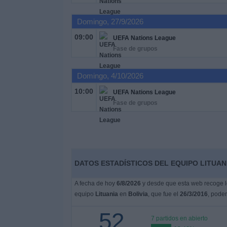
Domingo, 27/9/2026
Noticias
09:00
UEFA Nations League
Fase de grupos
Widget
Domingo, 4/10/2026
10:00
UEFA Nations League
Fase de grupos
DATOS ESTADÍSTICOS DEL EQUIPO LITUANI
A fecha de hoy
6/8/2026
y desde que esta web recoge lo
equipo
Lituania
en
Bolivia
, que fue el
26/3/2016
, podem
52
7 partidos en abierto