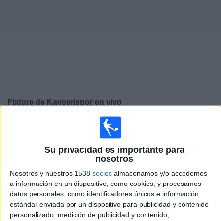
Noticias
Widget
Fixture de
Kayserispor
en vivo
×
Kayserispor:
En este momento no hay ningún partido
televisado. Puedes consultar el historial de partidos en
TV emitidos anteriormente.
Su privacidad es importante para
nosotros
Nosotros y nuestros 1538
socios
almacenamos y/o accedemos
Sábado, 11/4/2026
a información en un dispositivo, como cookies, y procesamos
13:00
Superliga Turca
datos personales, como identificadores únicos e información
estándar enviada por un dispositivo para publicidad y contenido
Kayserispor
personalizado, medición de publicidad y contenido,