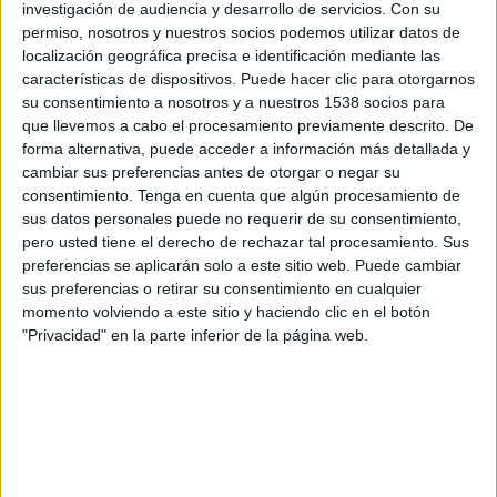
investigación de audiencia y desarrollo de servicios.
Con su
Fenerbahçe
permiso, nosotros y nuestros socios podemos utilizar datos de
Disney+ Premium
localización geográfica precisa e identificación mediante las
características de dispositivos. Puede hacer clic para otorgarnos
Lunes, 9/3/2026
su consentimiento a nosotros y a nuestros 1538 socios para
que llevemos a cabo el procesamiento previamente descrito. De
12:00
Superliga Turca
forma alternativa, puede acceder a información más detallada y
cambiar sus preferencias antes de otorgar o negar su
Kayserispor
consentimiento.
Tenga en cuenta que algún procesamiento de
Trabzonspor
sus datos personales puede no requerir de su consentimiento,
Disney+ Premium
ESPN 5
pero usted tiene el derecho de rechazar tal procesamiento. Sus
preferencias se aplicarán solo a este sitio web. Puede cambiar
Domingo, 15/2/2026
sus preferencias o retirar su consentimiento en cualquier
momento volviendo a este sitio y haciendo clic en el botón
09:00
Superliga Turca
"Privacidad" en la parte inferior de la página web.
Göztepe SK
Kayserispor
Disney+ Premium
DATOS ESTADÍSTICOS DEL EQUIPO KAYSERISPOR EN