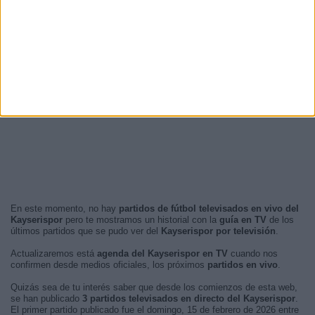
En este momento, no hay
partidos de fútbol televisados en vivo del
Kayserispor
pero te mostramos un historial con la
guía en TV
de los
últimos partidos que se pudo ver del
Kayserispor por televisión
.
Actualizaremos está
agenda del Kayserispor en TV
cuando nos
confirmen desde medios oficiales, los próximos
partidos en vivo
.
Quizás sea de tu interés saber que desde los comienzos de esta web,
se han publicado
3 partidos televisados en directo del Kayserispor
.
El primer partido publicado fue el domingo, 15 de febrero de 2026 entre