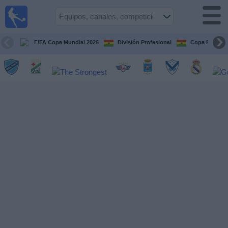
Fútbol
en vivo
Bolivia
FIFA Copa Mundial 2026
División Profesional
Copa Paceña
Guía de
Partidos
Televisados
Próximos
Partidos
Equipos
Competiciones
Canales
Otros
Deportes