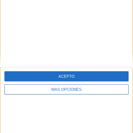
Besiktas
9 (20,93%)
Fenerbahçe
8 (18,6%)
Trabzonspor
8 (18,6%)
Galatasaray
8 (18,6%)
Antalyaspor
2 (4,65%)
Ver ranking completo
RANKING POR COMPETICIONES
Superliga Turca
38 (88,37%)
Copa de Turquía
5 (11,63%)
ACEPTO
Ver ranking completo
MÁS OPCIONES
Nº DE PARTIDOS POR DÍA DE LA SEMANA
LUNES
MARTES
MIÉRCOLES
JUEVES
VIERNES
7
2
4
1
2
16,28%
4,65%
9,3%
2,33%
4,65%