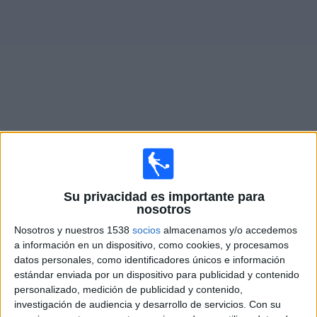
Noticias
Widget
Fixture de
Inter Miami CF II
en vivo
Mañana viernes, 7/8/2026
Su privacidad es importante para
19:00
MLS Next Pro
nosotros
Inter Miami CF II
Nosotros y nuestros 1538
socios
almacenamos y/o accedemos
a información en un dispositivo, como cookies, y procesamos
Crown Legacy FC
datos personales, como identificadores únicos e información
OneFootball
estándar enviada por un dispositivo para publicidad y contenido
personalizado, medición de publicidad y contenido,
Domingo, 16/8/2026
investigación de audiencia y desarrollo de servicios.
Con su