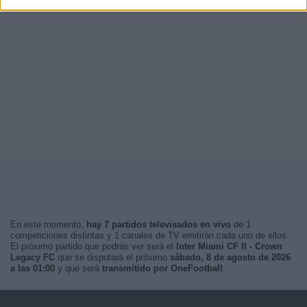
En este momento,
hay 7 partidos televisados en vivo
de 1
competiciones distintas y 1 canales de TV emitirán cada uno de ellos.
El próximo partido que podrás ver será el
Inter Miami CF II - Crown
Legacy FC
que se disputará el próximo
sábado, 8 de agosto de 2026
a las 01:00
y que será
transmitido por OneFootball
.