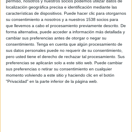
permiso, nosotros y nuestros socios podemos utilizar datos de
19:00
MLS Next Pro
localización geográfica precisa e identificación mediante las
características de dispositivos. Puede hacer clic para otorgarnos
Huntsville City FC
su consentimiento a nosotros y a nuestros 1538 socios para
Inter Miami CF II
que llevemos a cabo el procesamiento previamente descrito. De
forma alternativa, puede acceder a información más detallada y
cambiar sus preferencias antes de otorgar o negar su
consentimiento.
Tenga en cuenta que algún procesamiento de
sus datos personales puede no requerir de su consentimiento,
OneFootball
pero usted tiene el derecho de rechazar tal procesamiento. Sus
preferencias se aplicarán solo a este sitio web. Puede cambiar
Miércoles, 19/8/2026
sus preferencias o retirar su consentimiento en cualquier
momento volviendo a este sitio y haciendo clic en el botón
19:00
MLS Next Pro
"Privacidad" en la parte inferior de la página web.
Inter Miami CF II
New England Revolution II
OneFootball
Más días