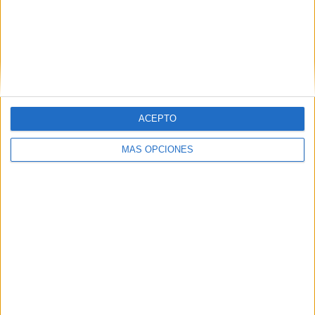
RANKING POR EQUIPOS
Chattanooga FC
3 (20%)
Atlanta United 2
2 (13,33%)
Carolina Core FC
2 (13,33%)
Columbus Crew 2
1 (6,67%)
Orlando City B
1 (6,67%)
ACEPTO
Ver ranking completo
MÁS OPCIONES
RANKING POR COMPETICIONES
MLS Next Pro
15 (100%)
Ver ranking completo
Nº DE PARTIDOS POR DÍA DE LA SEMANA
LUNES
MARTES
MIÉRCOLES
JUEVES
VIERNES
-
-
1
-
3