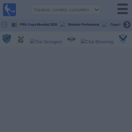
Fútbol
en vivo
Bolivia
FIFA Copa Mundial 2026
División Profesional
Copa Paceña
Guía de
Partidos
Televisados
Próximos
Partidos
Equipos
Competiciones
Canales
Otros
Deportes