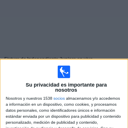
Noticias
Widget
Fixture de
Independiente Juniors
en vivo
×
Independiente Juniors:
En este momento no hay
ningún partido televisado. Puedes consultar el historial
Su privacidad es importante para
de partidos en TV emitidos anteriormente.
nosotros
Nosotros y nuestros 1538
socios
almacenamos y/o accedemos
Sábado, 11/7/2026
a información en un dispositivo, como cookies, y procesamos
datos personales, como identificadores únicos e información
12:45
Liga Pro Serie B
estándar enviada por un dispositivo para publicidad y contenido
personalizado, medición de publicidad y contenido,
Independiente Juniors