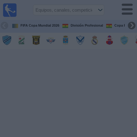
Fútbol
en vivo
Bolivia
FIFA Copa Mundial 2026
División Profesional
Copa Paceña
Guía de
Partidos
Televisados
Próximos
Partidos
Equipos
Competiciones
Canales
Otros
Deportes