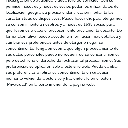
investigación de audiencia y desarrollo de servicios.
Con su
Atlético Fútbol Club
permiso, nosotros y nuestros socios podemos utilizar datos de
Liga Ecuabet YouTube
localización geográfica precisa e identificación mediante las
características de dispositivos. Puede hacer clic para otorgarnos
Lunes, 25/5/2026
su consentimiento a nosotros y a nuestros 1538 socios para
que llevemos a cabo el procesamiento previamente descrito. De
16:30
Liga Pro Serie B
forma alternativa, puede acceder a información más detallada y
cambiar sus preferencias antes de otorgar o negar su
Independiente Juniors
consentimiento.
Tenga en cuenta que algún procesamiento de
9 de Octubre
sus datos personales puede no requerir de su consentimiento,
Liga Ecuabet YouTube
pero usted tiene el derecho de rechazar tal procesamiento. Sus
preferencias se aplicarán solo a este sitio web. Puede cambiar
sus preferencias o retirar su consentimiento en cualquier
DATOS ESTADÍSTICOS DEL EQUIPO INDEPENDIENTE
momento volviendo a este sitio y haciendo clic en el botón
JUNIORS EN TELEVISIÓN EN BOLIVIA
"Privacidad" en la parte inferior de la página web.
A fecha de hoy
6/8/2026
y desde que esta web recoge los datos
estadísticos de cuándo y dónde se transmiten los partidos de
Fútbol
del
equipo
Independiente Juniors
en
Bolivia
, que fue el
18/5/2019
, podemos
dar los siguientes datos: