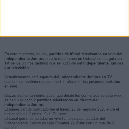
En este momento, no hay
partidos de fútbol televisados en vivo del
Independiente Juniors
pero te mostramos un historial con la
guía en
TV
de los últimos partidos que se pudo ver del
Independiente Juniors
por televisión
.
Actualizaremos está
agenda del Independiente Juniors en TV
cuando nos confirmen desde medios oficiales, los próximos
partidos
en vivo
.
Quizás sea de tu interés saber que desde los comienzos de esta web,
se han publicado
2 partidos televisados en directo del
Independiente Juniors
.
El primer partido publicado fue el lunes, 25 de mayo de 2026 entre el
Independiente Juniors - 9 de Octubre.
El canal que más partidos en vivo ha televisado partidos del
Independiente Juniors es Liga Ecuabet YouTube con un total de 2
partidos.